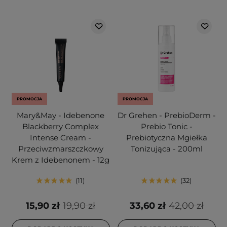
PROMOCJA
PROMOCJA
Mary&May - Idebenone
Dr Grehen - PrebioDerm -
Blackberry Complex
Prebio Tonic -
Intense Cream -
Prebiotyczna Mgiełka
Przeciwzmarszczkowy
Tonizująca - 200ml
Krem z Idebenonem - 12g
11
32
15,90 zł
19,90 zł
33,60 zł
42,00 zł