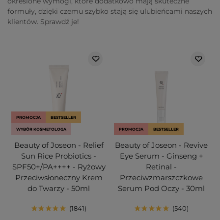
określone wymogi, które dodatkowo mają skuteczne
formuły, dzięki czemu szybko stają się ulubieńcami naszych
klientów. Sprawdź je!
PROMOCJA
BESTSELLER
WYBÓR KOSMETOLOGA
PROMOCJA
BESTSELLER
Beauty of Joseon - Relief
Beauty of Joseon - Revive
Sun Rice Probiotics -
Eye Serum - Ginseng +
SPF50+/PA++++ - Ryżowy
Retinal -
Przeciwsłoneczny Krem
Przeciwzmarszczkowe
do Twarzy - 50ml
Serum Pod Oczy - 30ml
1841
540