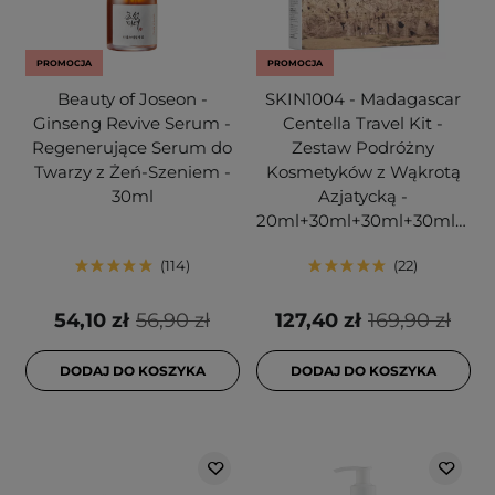
PROMOCJA
PROMOCJA
Beauty of Joseon -
SKIN1004 - Madagascar
Ginseng Revive Serum -
Centella Travel Kit -
Regenerujące Serum do
Zestaw Podróżny
Twarzy z Żeń-Szeniem -
Kosmetyków z Wąkrotą
30ml
Azjatycką -
20ml+30ml+30ml+30ml+30ml
114
22
54,10 zł
56,90 zł
127,40 zł
169,90 zł
DODAJ DO KOSZYKA
DODAJ DO KOSZYKA