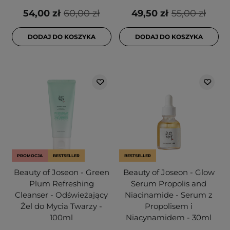
54,00 zł
60,00 zł
49,50 zł
55,00 zł
DODAJ DO KOSZYKA
DODAJ DO KOSZYKA
PROMOCJA
BESTSELLER
BESTSELLER
Beauty of Joseon - Green
Beauty of Joseon - Glow
Plum Refreshing
Serum Propolis and
Cleanser - Odświeżający
Niacinamide - Serum z
Żel do Mycia Twarzy -
Propolisem i
100ml
Niacynamidem - 30ml