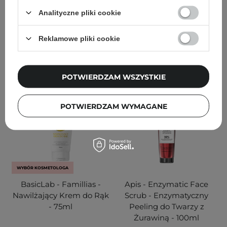
235
185
Analityczne pliki cookie
111,20 zł
139,00 zł
39,90 zł
Reklamowe pliki cookie
DODAJ DO KOSZYKA
DODAJ DO KOSZYKA
POTWIERDZAM WSZYSTKIE
POTWIERDZAM WYMAGANE
WYBÓR KOSMETOLOGA
BasicLab - Famillias -
Apis - Enzymatic Face
Nawilżający Krem do Rąk
Scrub - Enzymatyczny
- 75ml
Peeling do Twarzy z
Żurawiną - 100ml