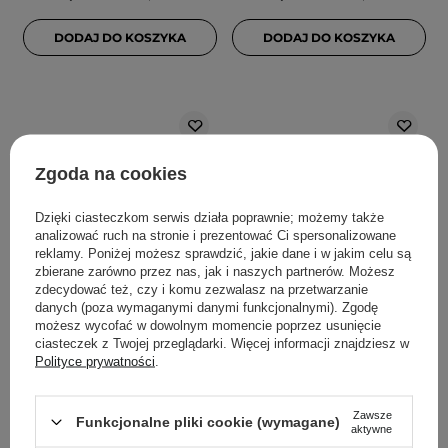
DODAJ DO KOSZYKA
DODAJ DO KOSZYKA
Zgoda na cookies
Dzięki ciasteczkom serwis działa poprawnie; możemy także
analizować ruch na stronie i prezentować Ci spersonalizowane
reklamy. Poniżej możesz sprawdzić, jakie dane i w jakim celu są
zbierane zarówno przez nas, jak i naszych partnerów. Możesz
PROMOCJA
WYBÓR KOSMETOLOGA
WYBÓR KOSMETOLOGA
zdecydować też, czy i komu zezwalasz na przetwarzanie
SKIN1004 - Madagascar
BasicLab - Famillias -
danych (poza wymaganymi danymi funkcjonalnymi). Zgodę
Centella Tone
Nawilżający Krem do
możesz wycofać w dowolnym momencie poprzez usunięcie
ciasteczek z Twojej przeglądarki. Więcej informacji znajdziesz w
Brightening Capsule
Twarzy Lekka
Polityce prywatności
.
Ampoule - Rozświetlająca
Konsystencja - 75ml
Ampułka z Wąkrotą
Azjatycką - 100ml
Zawsze
Funkcjonalne pliki cookie (wymagane)
aktywne