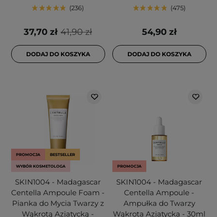
236
475
37,70 zł
41,90 zł
54,90 zł
DODAJ DO KOSZYKA
DODAJ DO KOSZYKA
PROMOCJA
BESTSELLER
WYBÓR KOSMETOLOGA
PROMOCJA
SKIN1004 - Madagascar
SKIN1004 - Madagascar
Centella Ampoule Foam -
Centella Ampoule -
Pianka do Mycia Twarzy z
Ampułka do Twarzy
Wąkrotą Azjatycką -
Wąkrota Azjatycka - 30ml