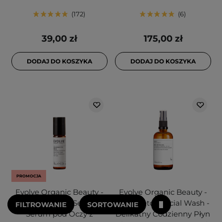
172
6
39,00 zł
175,00 zł
DODAJ DO KOSZYKA
DODAJ DO KOSZYKA
PROMOCJA
Evolve Organic Beauty -
Evolve Organic Beauty -
Hyaluronic Eye Serum -
Daily Detox Facial Wash -
FILTROWANIE
SORTOWANIE
Serum pod Oczy z
Delikatny Codzienny Płyn