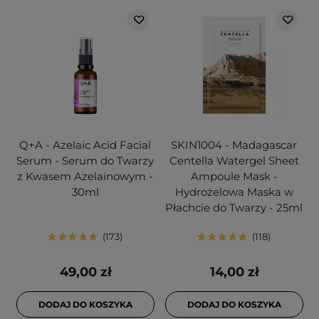
Q+A - Azelaic Acid Facial
SKIN1004 - Madagascar
Serum - Serum do Twarzy
Centella Watergel Sheet
z Kwasem Azelainowym -
Ampoule Mask -
30ml
Hydrożelowa Maska w
Płachcie do Twarzy - 25ml
173
118
49,00 zł
14,00 zł
DODAJ DO KOSZYKA
DODAJ DO KOSZYKA