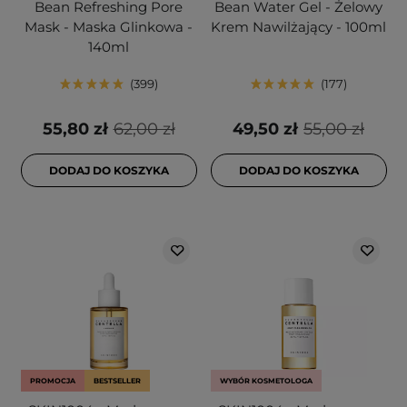
Bean Refreshing Pore
Bean Water Gel - Żelowy
Mask - Maska Glinkowa -
Krem Nawilżający - 100ml
140ml
399
177
55,80 zł
62,00 zł
49,50 zł
55,00 zł
DODAJ DO KOSZYKA
DODAJ DO KOSZYKA
PROMOCJA
BESTSELLER
WYBÓR KOSMETOLOGA