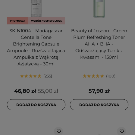
PROMOCJA
WYBÓR KOSMETOLOGA
SKIN1004 - Madagascar
Beauty of Joseon - Green
Centella Tone
Plum Refreshing Toner
Brightening Capsule
AHA + BHA -
Ampoule - Rozświetlająca
Odświeżający Tonik z
Ampułka z Wąkrotą
Kwasami - 150ml
Azjatycką - 30ml
235
100
46,80 zł
55,00 zł
57,90 zł
DODAJ DO KOSZYKA
DODAJ DO KOSZYKA