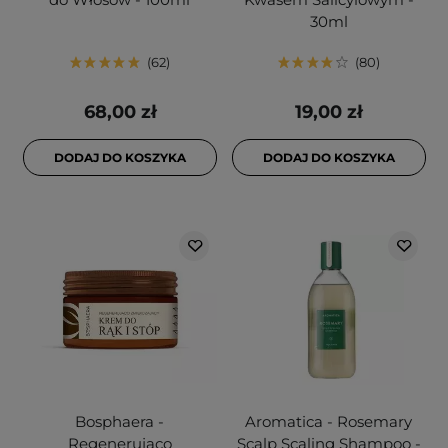
30ml
62
80
68,00 zł
19,00 zł
DODAJ DO KOSZYKA
DODAJ DO KOSZYKA
Bosphaera -
Aromatica - Rosemary
Regenerująco
Scalp Scaling Shampoo -