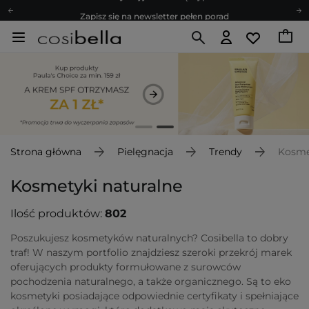
Zapisz się na newsletter pełen porad
Bezpłatne konsultacje kosmetologiczne
Z nami to możliwe! Realizacja zamówienia do 24h.
Poleć nas i zyskaj jeszcze więcej punktów
Zapisz się na newsletter pełen porad
Strona główna
Pielęgnacja
Trendy
Kosme
Kosmetyki naturalne
Ilość produktów:
802
Poszukujesz kosmetyków naturalnych? Cosibella to dobry
traf! W naszym portfolio znajdziesz szeroki przekrój marek
oferujących produkty formułowane z surowców
pochodzenia naturalnego, a także organicznego. Są to eko
kosmetyki posiadające odpowiednie certyfikaty i spełniające