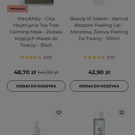
PROMOCJA
Mary&May - Cica
Beauty of Joseon - Apricot
Houttuynia Tea Tree
Blossom Peeling Gel -
Calming Mask - Zestaw
Morelowy Żelowy Peeling
Kojących Masek do
Do Twarzy - 100ml
Twarzy - 30szt
123
121
48,70 zł
64,90 zł
42,90 zł
DODAJ DO KOSZYKA
DODAJ DO KOSZYKA