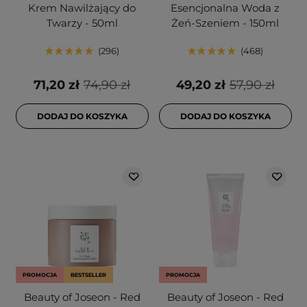
Krem Nawilżający do
Esencjonalna Woda z
Twarzy - 50ml
Żeń-Szeniem - 150ml
296
468
71,20 zł
74,90 zł
49,20 zł
57,90 zł
DODAJ DO KOSZYKA
DODAJ DO KOSZYKA
PROMOCJA
BESTSELLER
PROMOCJA
Beauty of Joseon - Red
Beauty of Joseon - Red