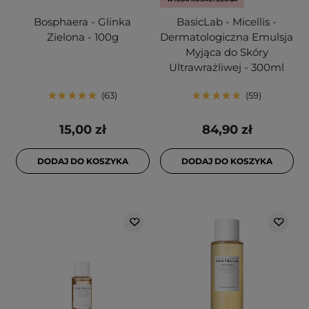
Bosphaera - Glinka
BasicLab - Micellis -
Zielona - 100g
Dermatologiczna Emulsja
Myjąca do Skóry
Ultrawrażliwej - 300ml
63
59
15,00 zł
84,90 zł
DODAJ DO KOSZYKA
DODAJ DO KOSZYKA