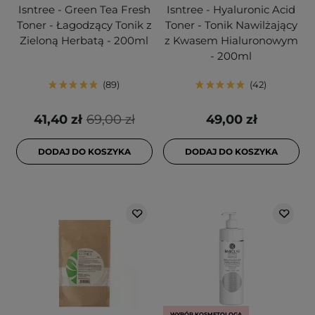
Isntree - Green Tea Fresh
Isntree - Hyaluronic Acid
Toner - Łagodzący Tonik z
Toner - Tonik Nawilżający
Zieloną Herbatą - 200ml
z Kwasem Hialuronowym
- 200ml
89
42
41,40 zł
69,00 zł
49,00 zł
DODAJ DO KOSZYKA
DODAJ DO KOSZYKA
WYBÓR KOSMETOLOGA