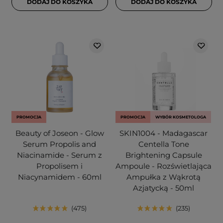
DODAJ DO KOSZYKA
DODAJ DO KOSZYKA
PROMOCJA
PROMOCJA
WYBÓR KOSMETOLOGA
Beauty of Joseon - Glow
SKIN1004 - Madagascar
Serum Propolis and
Centella Tone
Niacinamide - Serum z
Brightening Capsule
Propolisem i
Ampoule - Rozświetlająca
Niacynamidem - 60ml
Ampułka z Wąkrotą
Azjatycką - 50ml
475
235