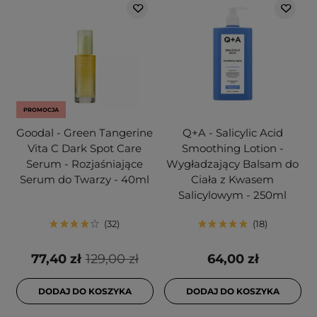
PROMOCJA
Goodal - Green Tangerine
Q+A - Salicylic Acid
Vita C Dark Spot Care
Smoothing Lotion -
Serum - Rozjaśniające
Wygładzający Balsam do
Serum do Twarzy - 40ml
Ciała z Kwasem
Salicylowym - 250ml
32
18
77,40 zł
129,00 zł
64,00 zł
DODAJ DO KOSZYKA
DODAJ DO KOSZYKA