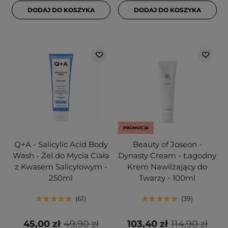
DODAJ DO KOSZYKA
DODAJ DO KOSZYKA
PROMOCJA
Q+A - Salicylic Acid Body
Beauty of Joseon -
Wash - Żel do Mycia Ciała
Dynasty Cream - Łagodny
z Kwasem Salicylowym -
Krem Nawilżający do
250ml
Twarzy - 100ml
61
39
45,00 zł
49,90 zł
103,40 zł
114,90 zł