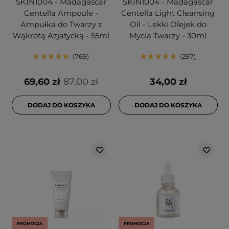
SKIN1004 - Madagascar
SKIN1004 - Madagascar
Centella Ampoule -
Centella Light Cleansing
Ampułka do Twarzy z
Oil - Lekki Olejek do
Wąkrotą Azjatycką - 55ml
Mycia Twarzy - 30ml
769
297
69,60 zł
87,00 zł
34,00 zł
DODAJ DO KOSZYKA
DODAJ DO KOSZYKA
PROMOCJA
PROMOCJA