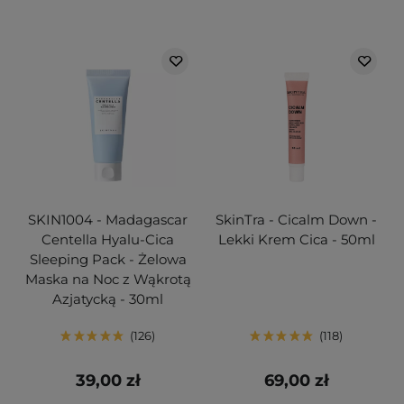
SKIN1004 - Madagascar
SkinTra - Cicalm Down -
Centella Hyalu-Cica
Lekki Krem Cica - 50ml
Sleeping Pack - Żelowa
Maska na Noc z Wąkrotą
Azjatycką - 30ml
126
118
39,00 zł
69,00 zł