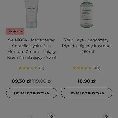
PROMOCJA
SKIN1004 - Madagascar
Your Kaya - Łagodzący
Centella Hyalu-Cica
Płyn do Higieny Intymnej
Moisture Cream - Kojący
- 250ml
Krem Nawilżający - 75ml
15
40
89,30 zł
119,00 zł
18,90 zł
DODAJ DO KOSZYKA
DODAJ DO KOSZYKA