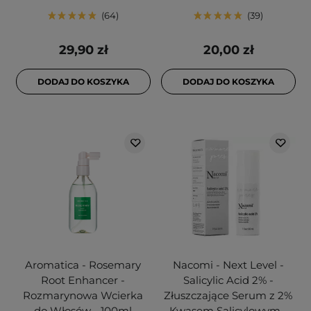
64
39
29,90 zł
20,00 zł
DODAJ DO KOSZYKA
DODAJ DO KOSZYKA
Aromatica - Rosemary
Nacomi - Next Level -
Root Enhancer -
Salicylic Acid 2% -
Rozmarynowa Wcierka
Złuszczające Serum z 2%
do Włosów - 100ml
Kwasem Salicylowym -