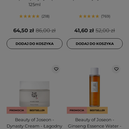
125ml
218
769
64,50 zł
86,00 zł
41,60 zł
52,00 zł
DODAJ DO KOSZYKA
DODAJ DO KOSZYKA
PROMOCJA
BESTSELLER
PROMOCJA
BESTSELLER
Beauty of Joseon -
Beauty of Joseon -
Dynasty Cream - Łagodny
Ginseng Essence Water -