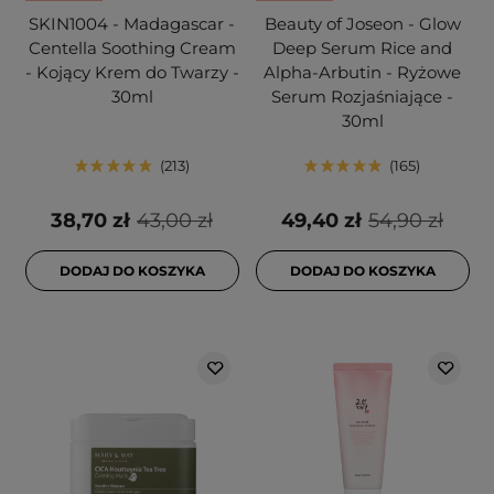
SKIN1004 - Madagascar -
Beauty of Joseon - Glow
Centella Soothing Cream
Deep Serum Rice and
- Kojący Krem do Twarzy -
Alpha-Arbutin - Ryżowe
30ml
Serum Rozjaśniające -
30ml
213
165
38,70 zł
43,00 zł
49,40 zł
54,90 zł
DODAJ DO KOSZYKA
DODAJ DO KOSZYKA