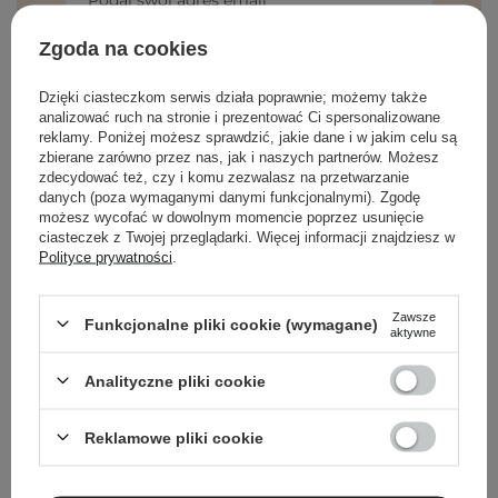
Podaj swój adres email
Zgoda na cookies
Zgadzam się na otrzymywanie
wiadomości marketingowych i
Dzięki ciasteczkom serwis działa poprawnie; możemy także
przetwarzanie moich danych przez
analizować ruch na stronie i prezentować Ci spersonalizowane
Cosibella sp. z o.o, zgodnie z
polityką
reklamy. Poniżej możesz sprawdzić, jakie dane i w jakim celu są
prywatności
.
zbierane zarówno przez nas, jak i naszych partnerów. Możesz
zdecydować też, czy i komu zezwalasz na przetwarzanie
ZAPISZ SIĘ
danych (poza wymaganymi danymi funkcjonalnymi). Zgodę
możesz wycofać w dowolnym momencie poprzez usunięcie
ciasteczek z Twojej przeglądarki. Więcej informacji znajdziesz w
Polityce prywatności
.
Zawsze
Funkcjonalne pliki cookie (wymagane)
aktywne
O NAS
Analityczne pliki cookie
MOJE KONTO
Reklamowe pliki cookie
POMOC