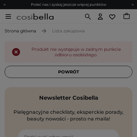
Poleć nas i zyskaj jeszcze więcej punktów
Zapisz się na newsletter pełen porad
Bezpłatne konsultacje kosmetologiczne
Strona główna
Lista zakupowa
Z nami to możliwe! Realizacja zamówienia do 24h.
Poleć nas i zyskaj jeszcze więcej punktów
Produkt nie występuje w żadnym punkcie
Zapisz się na newsletter pełen porad
odbioru osobistego.
POWRÓT
Newsletter Cosibella
Pielęgnacyjne checklisty, eksperckie porady,
beauty nowości - prosto na maila!