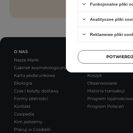
Funkcjonalne pliki 
Analityczne pliki coo
Reklamowe pliki coo
O NAS
MOJE KONTO
POTWIERD
Nasze Marki
Zarejestruj się
Gabinet kosmetologiczny
Moje zamówienia
Karta podarunkowa
Koszyk
Ekologia
Obserwowane
Czas i koszty dostawy
Historia transakcji
Formy płatności
Program lojalnościo
Kontakt
Program Poleceń
Cosipedia
Kim jesteśmy
Pracuj w Cosibelli