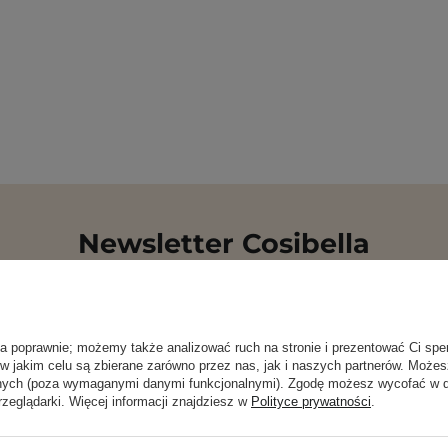
Newsletter Cosibella
checklisty, eksperckie porady, beauty nowości - p
ła poprawnie; możemy także analizować ruch na stronie i prezentować Ci spe
dres email
ZA
 w jakim celu są zbierane zarówno przez nas, jak i naszych partnerów. Może
anych (poza wymaganymi danymi funkcjonalnymi). Zgodę możesz wycofać w
rzeglądarki. Więcej informacji znajdziesz w
Polityce prywatności
.
 się na otrzymywanie wiadomości marketingowych i przetwarz
rzez Cosibella sp. z o.o, zgodnie z
polityką prywatności
.