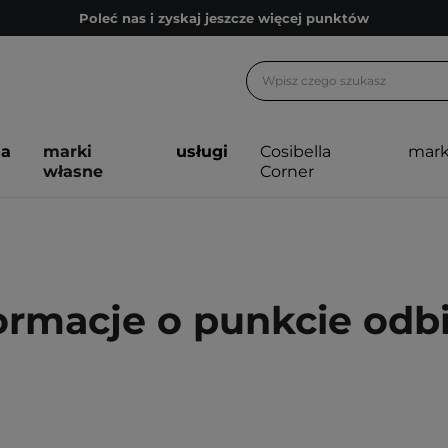
Poleć nas i zyskaj jeszcze więcej punktów
Zapisz się na newsletter pełen porad
Bezpłatne konsultacje kosmetologiczne
Z nami to możliwe! Realizacja zamówienia do 24h.
ja
marki
usługi
Cosibella
mark
Poleć nas i zyskaj jeszcze więcej punktów
własne
Corner
Zapisz się na newsletter pełen porad
ormacje o punkcie odb