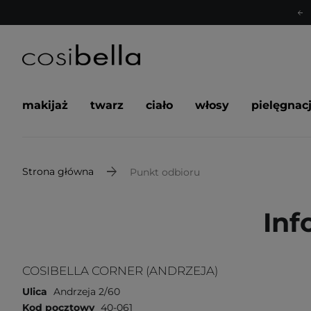
makijaż
twarz
ciało
włosy
pielęgnac
Strona główna
Punkt odbioru
Inf
COSIBELLA CORNER (ANDRZEJA)
Ulica
Andrzeja 2/60
Kod pocztowy
40-061