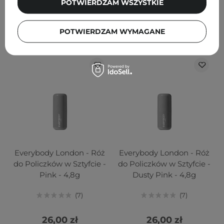
POTWIERDZAM WSZYSTKIE
POWIADOM MNIE
POWIADOM MNIE
POTWIERDZAM WYMAGANE
Everybody London - Róż
Everybody London - Róż
do Policzków w Sztyfcie -
do Policzków w Sztyfcie -
Pink - 4,8g
Dusty Pink - 4,8g
7
7
26,00 zł
26,00 zł