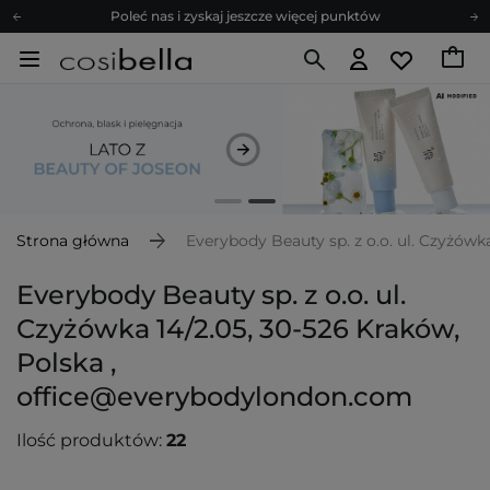
Poleć nas i zyskaj jeszcze więcej punktów
Zapisz się na newsletter pełen porad
Bezpłatne konsultacje kosmetologiczne
Z nami to możliwe! Realizacja zamówienia do 24h.
Poleć nas i zyskaj jeszcze więcej punktów
Zapisz się na newsletter pełen porad
Strona główna
Everybody Beauty sp. z o.o. ul. Czyżów
Everybody Beauty sp. z o.o. ul.
Czyżówka 14/2.05, 30-526 Kraków,
Polska ,
office@everybodylondon.com
Ilość produktów:
22