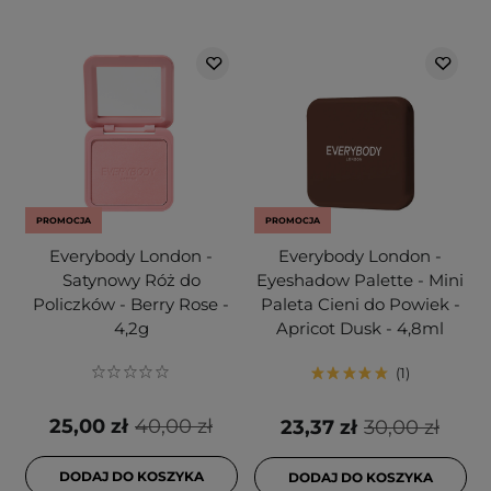
PROMOCJA
PROMOCJA
Everybody London -
Everybody London -
Satynowy Róż do
Eyeshadow Palette - Mini
Policzków - Berry Rose -
Paleta Cieni do Powiek -
4,2g
Apricot Dusk - 4,8ml
1
25,00 zł
40,00 zł
23,37 zł
30,00 zł
DODAJ DO KOSZYKA
DODAJ DO KOSZYKA