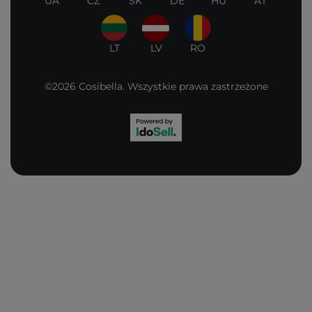
UA
CZ
SK
DE
HU
AT
LT
LV
RO
©2026 Cosibella. Wszystkie prawa zastrzeżone