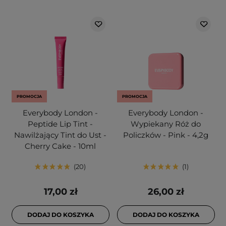
PROMOCJA
PROMOCJA
Everybody London -
Everybody London -
Peptide Lip Tint -
Wypiekany Róż do
Nawilżający Tint do Ust -
Policzków - Pink - 4,2g
Cherry Cake - 10ml
20
1
17,00 zł
26,00 zł
DODAJ DO KOSZYKA
DODAJ DO KOSZYKA