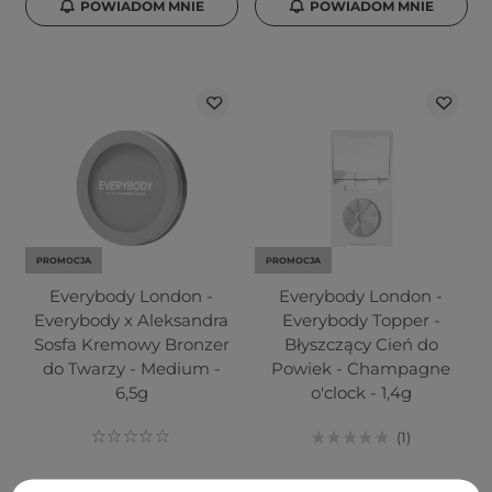
POWIADOM MNIE
POWIADOM MNIE
PROMOCJA
PROMOCJA
Everybody London -
Everybody London -
Everybody x Aleksandra
Everybody Topper -
Sosfa Kremowy Bronzer
Błyszczący Cień do
do Twarzy - Medium -
Powiek - Champagne
6,5g
o'clock - 1,4g
1
20,00 zł
29,00 zł