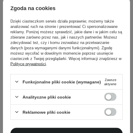
19,00 zł
Zgoda na cookies
POWIADOM MNIE
POWIADOM MNIE
Dzięki ciasteczkom serwis działa poprawnie; możemy także
analizować ruch na stronie i prezentować Ci spersonalizowane
reklamy. Poniżej możesz sprawdzić, jakie dane i w jakim celu są
zbierane zarówno przez nas, jak i naszych partnerów. Możesz
zdecydować też, czy i komu zezwalasz na przetwarzanie
danych (poza wymaganymi danymi funkcjonalnymi). Zgodę
możesz wycofać w dowolnym momencie poprzez usunięcie
ciasteczek z Twojej przeglądarki. Więcej informacji znajdziesz w
Polityce prywatności
.
Zawsze
Funkcjonalne pliki cookie (wymagane)
PROMOCJA
PROMOCJA
aktywne
Everybody London - Lip
Everybody London - Lip
Analityczne pliki cookie
Tint - Tint do Ust - Coral
Tint - Tint do Ust - Peach
Spritz - 10ml
Bliss - 10ml
Reklamowe pliki cookie
20
20
17,00 zł
17,00 zł