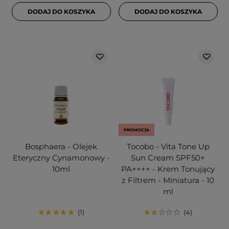
DODAJ DO KOSZYKA
DODAJ DO KOSZYKA
PROMOCJA
Bosphaera - Olejek
Tocobo - Vita Tone Up
Eteryczny Cynamonowy -
Sun Cream SPF50+
10ml
PA++++ - Krem Tonujący
z Filtrem - Miniatura - 10
ml
1
4