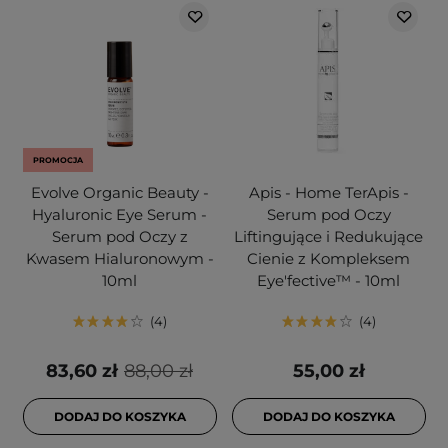
PROMOCJA
Evolve Organic Beauty -
Apis - Home TerApis -
Hyaluronic Eye Serum -
Serum pod Oczy
Serum pod Oczy z
Liftingujące i Redukujące
Kwasem Hialuronowym -
Cienie z Kompleksem
10ml
Eye'fective™ - 10ml
4
4
83,60 zł
88,00 zł
55,00 zł
DODAJ DO KOSZYKA
DODAJ DO KOSZYKA