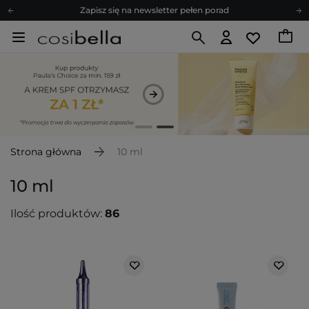
Zapisz się na newsletter pełen porad
Bezpłatne konsultacje kosmetologiczne
Z nami to możliwe! Realizacja zamówienia do 24h.
Poleć nas i zyskaj jeszcze więcej punktów
Zapisz się na newsletter pełen porad
Strona główna
10 ml
10 ml
Ilość produktów:
86