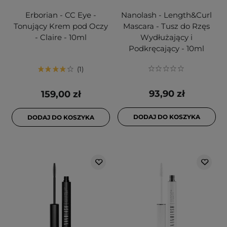
Erborian - CC Eye -
Nanolash - Length&Curl
Tonujący Krem pod Oczy
Mascara - Tusz do Rzęs
- Claire - 10ml
Wydłużający i
Podkręcający - 10ml
1
93,90 zł
159,00 zł
DODAJ DO KOSZYKA
DODAJ DO KOSZYKA