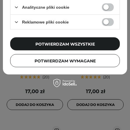
Analityczne pliki cookie
Reklamowe pliki cookie
PROMOCJA
PROMOCJA
POTWIERDZAM WSZYSTKIE
Everybody London -
Everybody London -
Peptide Lip Tint -
Peptide Lip Tint -
Nawilżający Tint do Ust -
Nawilżający Tint do Ust -
POTWIERDZAM WYMAGANE
Holiday Sprinkles - 10ml
Cherry Cake - 10ml
20
20
17,00 zł
17,00 zł
DODAJ DO KOSZYKA
DODAJ DO KOSZYKA