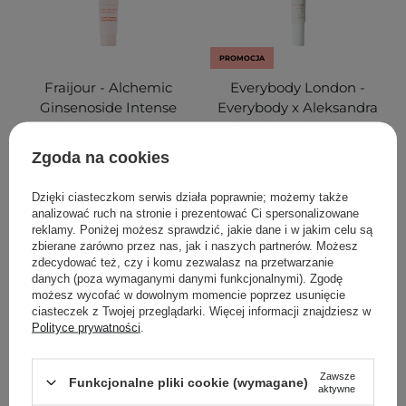
PROMOCJA
Fraijour - Alchemic
Everybody London -
Ginsenoside Intense
Everybody x Aleksandra
Firming Cream -
Sosfa Balsam do Ust - Is it
Intensywnie Ujędrniający
Clear? - 10ml
Zgoda na cookies
Krem z Żeń-Szeniem -
10ml
Dzięki ciasteczkom serwis działa poprawnie; możemy także
analizować ruch na stronie i prezentować Ci spersonalizowane
2
7
reklamy. Poniżej możesz sprawdzić, jakie dane i w jakim celu są
zbierane zarówno przez nas, jak i naszych partnerów. Możesz
zdecydować też, czy i komu zezwalasz na przetwarzanie
16,00 zł
17,00 zł
danych (poza wymaganymi danymi funkcjonalnymi). Zgodę
możesz wycofać w dowolnym momencie poprzez usunięcie
DODAJ DO KOSZYKA
DODAJ DO KOSZYKA
ciasteczek z Twojej przeglądarki. Więcej informacji znajdziesz w
Polityce prywatności
.
Zawsze
Funkcjonalne pliki cookie (wymagane)
aktywne