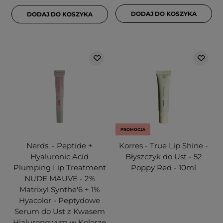
DODAJ DO KOSZYKA
DODAJ DO KOSZYKA
PROMOCJA
Nerds. - Peptide +
Korres - True Lip Shine -
Hyaluronic Acid
Błyszczyk do Ust - 52
Plumping Lip Treatment
Poppy Red - 10ml
NUDE MAUVE - 2%
Matrixyl Synthe'6 + 1%
Hyacolor - Peptydowe
Serum do Ust z Kwasem
Hialuronowym w Kolorze