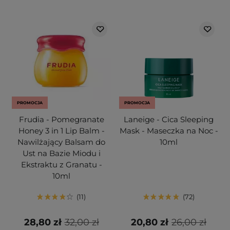
PROMOCJA
PROMOCJA
Frudia - Pomegranate
Laneige - Cica Sleeping
Honey 3 in 1 Lip Balm -
Mask - Maseczka na Noc -
Nawilżający Balsam do
10ml
Ust na Bazie Miodu i
Ekstraktu z Granatu -
10ml
11
72
28,80 zł
32,00 zł
20,80 zł
26,00 zł