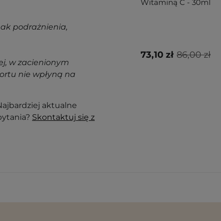
Witaminą C - 30ml
nak podrażnienia,
73,10 zł
86,00 zł
j, w zacienionym
ortu nie wpłyną na
ajbardziej aktualne
pytania?
Skontaktuj się z