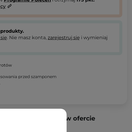
ący
produkty.
 się
. Nie masz konta,
zarejestruj się
i wymieniaj
wrotów
tosowania przed szamponem
T
produkty dostępne w ofercie