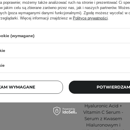
przypadku:
ła poprawnie; możemy także analizować ruch na stronie i prezentować Ci spe
 w jakim celu są zbierane zarówno przez nas, jak i naszych partnerów. Może
anych (poza wymaganymi danymi funkcjonalnymi). Zgodę możesz wycofać w
rzeglądarki. Więcej informacji znajdziesz w
Polityce prywatności
.
órę głowy, masuj przez 2-3
cookie (wymagane)
nem.
asze
wpisy blogowe o
kie
kie
ą. Zajrzyj do naszego
ęcej.
ZAM WYMAGANE
POTWIERDZAM
PROMOCJA
Timeless - Skin Care -
Hyaluronic Acid +
Vitamin C Serum -
Serum z Kwasem
Hialuronowym i