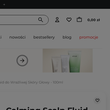
0,00 zł
i
nowości
bestsellery
blog
promocje
uid do Wrażliwej Skóry Głowy - 100ml