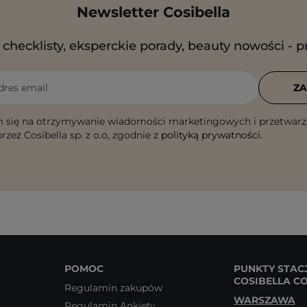
Newsletter Cosibella
checklisty, eksperckie porady, beauty nowości - p
dres email
ZA
 się na otrzymywanie wiadomości marketingowych i przetwarz
rzez Cosibella sp. z o.o, zgodnie z
polityką prywatności
.
POMOC
PUNKTY STAC
COSIBELLA C
Regulamin zakupów
WARSZAWA
Regulamin Ankiety