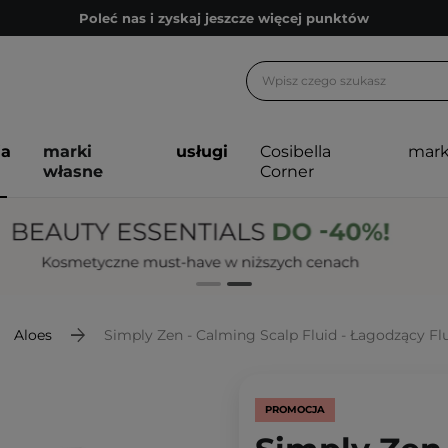
Poleć nas i zyskaj jeszcze więcej punktów
Zapisz się na newsletter pełen porad
Bezpłatne konsultacje kosmetologiczne
Z nami to możliwe! Realizacja zamówienia do 24h.
ja
marki
usługi
Cosibella
mark
Poleć nas i zyskaj jeszcze więcej punktów
własne
Corner
Zapisz się na newsletter pełen porad
Aloes
Simply Zen - Calming Scalp Fluid - Łagodzący Fl
PROMOCJA