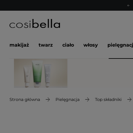
makijaż
twarz
ciało
włosy
pielęgnac
Strona główna
Pielęgnacja
Top składniki