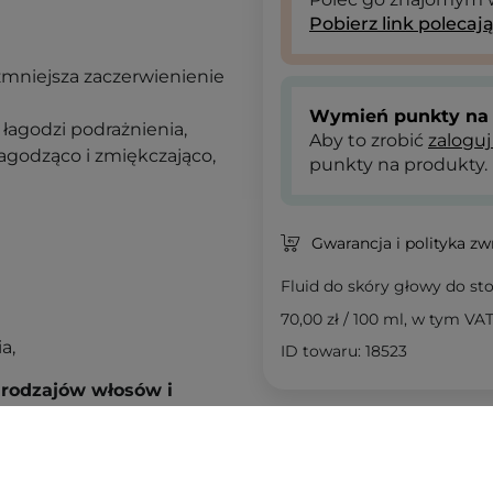
Pobierz link polecaj
 zmniejsza zaczerwienienie
Wymień punkty na 
łagodzi podrażnienia,
Aby to zrobić
zaloguj
łagodząco i zmiękczająco
,
punkty na produkty.
Gwarancja i polityka z
Fluid do skóry głowy do s
70,00 zł
/
100 ml
, w tym VA
a,
ID towaru: 18523
 rodzajów włosów i
Podobne 