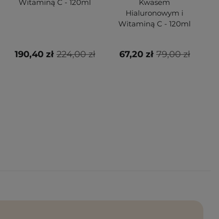
Witaminą C - 120ml
Kwasem
Hialuronowym i
H
Witaminą C - 120ml
190,40 zł
224,00 zł
67,20 zł
79,00 zł