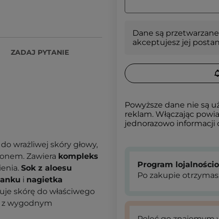
Dane są przetwarzane
akceptujesz jej posta
ZADAJ PYTANIE
Powyższe dane nie są u
reklam. Włączając powia
jednorazowo informacji
 do wrażliwej skóry głowy,
ponem. Zawiera
kompleks
Program lojalności
ienia.
Sok z aloesu
Po zakupie otrzymas
ianku
i
nagietka
wuje skórę do właściwego
e z wygodnym
Poleć go znajomym