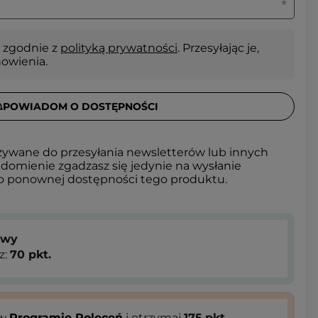
 zgodnie z
polityką prywatności
. Przesyłając je,
nowienia.
POWIADOM O DOSTĘPNOŚCI
żywane do przesyłania newsletterów lub innych
domienie zgadzasz się jedynie na wysłanie
 o ponownej dostępności tego produktu.
owy
z:
70
pkt.
 w
Programie Poleceń
i otrzymaj
175
pkt.