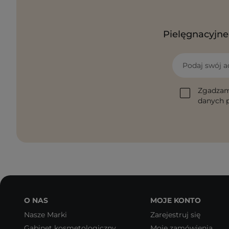
Pielęgnacyjne 
Podaj swój a
Zgadzam
danych p
O NAS
MOJE KONTO
Nasze Marki
Zarejestruj się
Gabinet kosmetologiczny
Moje zamówienia