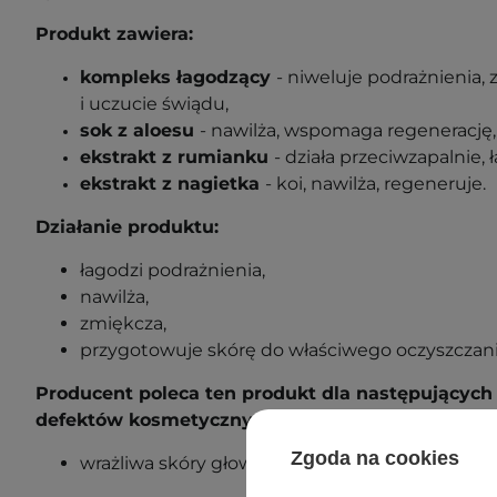
Produkt zawiera:
kompleks łagodzący
- niweluje podrażnienia,
i uczucie świądu,
sok z aloesu
- nawilża, wspomaga regenerację, 
ekstrakt z rumianku
- działa przeciwzapalnie,
ekstrakt z nagietka
- koi, nawilża, regeneruje.
Działanie produktu:
łagodzi podrażnienia,
nawilża,
zmiękcza,
przygotowuje skórę do właściwego oczyszczani
Producent poleca ten produkt dla następujących
defektów kosmetycznych:
Zgoda na cookies
wrażliwa skóry głowy.