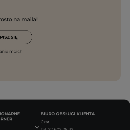
rosto na maila!
PISZ SIĘ
anie moich
JONARNE -
BIURO OBSŁUGI KLIENTA
ORNER
Czat
Tel.
22 602 28 32