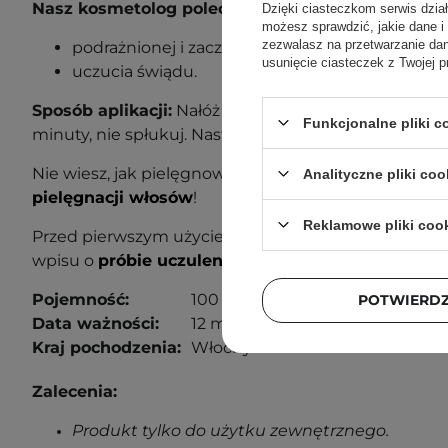
Nasz kosmetolog poleca ten produkt również w 
Dzięki ciasteczkom serwis dzia
możesz sprawdzić, jakie dane i
zezwalasz na przetwarzanie d
podrażnionej i zaczerwienionej skóry głowy,
usunięcie ciasteczek z Twojej p
uczucia świądu.
Sposób aplikacji:
Nałóż produkt na czystą, suchą sk
Funkcjonalne pliki 
minuty, nie spłukuj. Następnie umyj włosy szampo
Nie wiesz, jak pielęgnować swoje włosy? Sprawdź n
Analityczne pliki coo
pielęgnacji włosów
!
Reklamowe pliki coo
Przed pierwszym użyciem wykonaj próbę uczuleniow
wpisu o
próbie uczuleniowej
, aby dowiedzieć się wi
Pojemność:
100 ml
POTWIERD
Data ważności:
12 miesięcy od otwarcia.
Kraj pochodzenia:
Włochy.
Zalecenia:
Produkt tylko do użytku zewnętrznego.