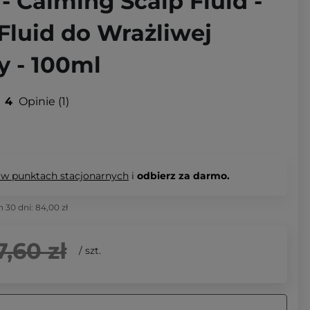
- Calming Scalp Fluid -
Fluid do Wrażliwej
y - 100ml
4
Opinie
1
 w punktach stacjonarnych
i
odbierz za darmo.
h 30 dni:
84,00 zł
7,60 zł
/
szt.