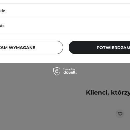
Mond - 4g
kie
kie
58,50 zł
65,00 zł
ZAM WYMAGANE
POTWIERDZAM
Klienci, którz