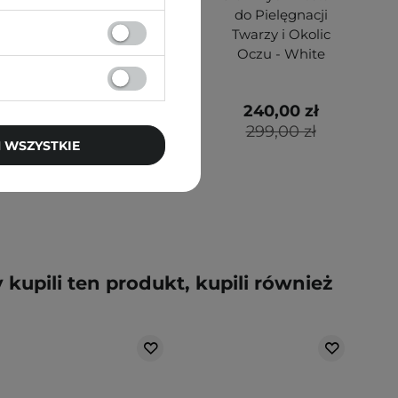
w Poduszce - 17N
do Pielęgnacji
Vanilla - 18g
Twarzy i Okolic
Oczu - White
81,80 zł
240,00 zł
109,00 zł
299,00 zł
 WSZYSTKIE
y kupili ten produkt, kupili również