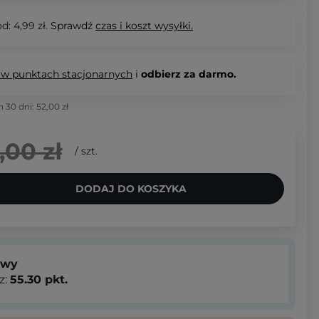
d: 4,99 zł.
Sprawdź
czas i koszt wysyłki.
 w punktach stacjonarnych
i
odbierz za darmo.
h 30 dni:
52,00 zł
,00 zł
/
szt.
DODAJ DO KOSZYKA
owy
z:
55.30
pkt.