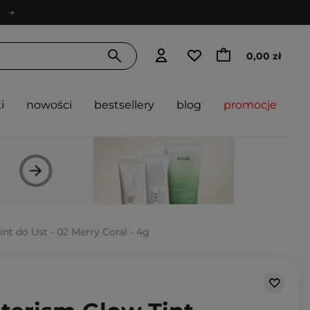
0,00 zł
i
nowości
bestsellery
blog
promocje
int do Ust - 02 Merry Coral - 4g