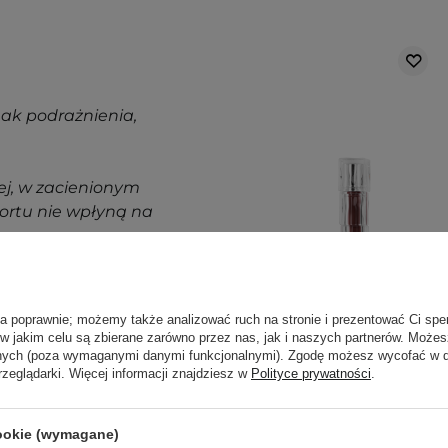
nak podrażnienia,
j, w zacienionym
ortu nie wpłyną na
ajbardziej aktualne
pytania?
Skontaktuj się z
ła poprawnie; możemy także analizować ruch na stronie i prezentować Ci spe
PROMOCJA
 w jakim celu są zbierane zarówno przez nas, jak i naszych partnerów. Może
anych (poza wymaganymi danymi funkcjonalnymi). Zgodę możesz wycofać w
rzeglądarki. Więcej informacji znajdziesz w
Polityce prywatności
.
TIRTIR - Waterism
Glow Tint -
Rozświetlający Tint
cookie (wymagane)
do Ust - 03 Sand