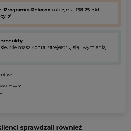
 w
Programie Poleceń
i otrzymaj
138.25
pkt.
ący
produkty.
 się
. Nie masz konta,
zarejestruj się
i wymieniaj
wrotów
 koralowym
AT
klienci sprawdzali również