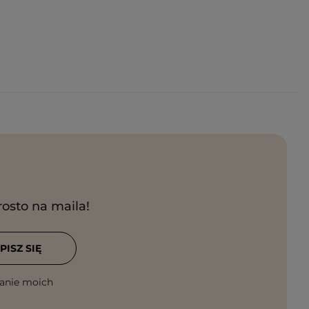
rosto na maila!
PISZ SIĘ
anie moich