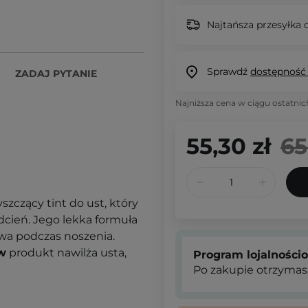
Najtańsza przesyłka o
Sprawdź
dostępność
ZADAJ PYTANIE
Najniższa cena w ciągu ostatnic
55,30 zł
65
yszczący tint do ust, który
odcień. Jego lekka formuła
owa podczas noszenia.
w
produkt nawilża usta,
Program lojalności
Po zakupie otrzymas