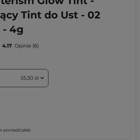
terism Glow Tint -
ący Tint do Ust - 02
 - 4g
4.17
Opinie
6
55,30 zł
 poniedziałek