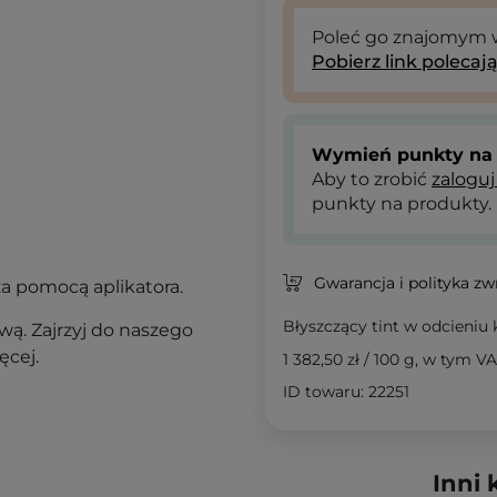
Poleć go znajomym
Pobierz link polecaj
Wymień punkty na 
Aby to zrobić
zaloguj
punkty na produkty.
Gwarancja i polityka z
a pomocą aplikatora.
Błyszczący tint w odcieniu
ą. Zajrzyj do naszego
ęcej.
1 382,50 zł
/
100 g
, w tym V
ID towaru: 22251
Inni 