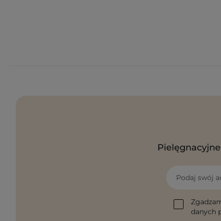
Pielęgnacyjne 
Podaj swój a
Zgadzam
danych p