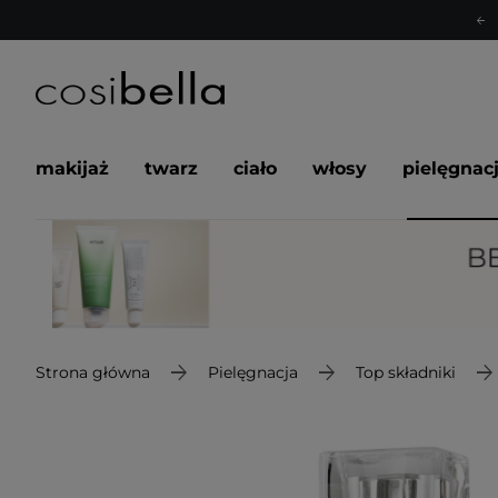
makijaż
twarz
ciało
włosy
pielęgnac
Strona główna
Pielęgnacja
Top składniki