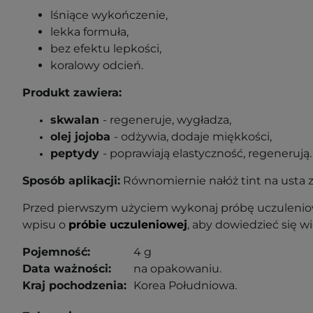
lśniące wykończenie,
lekka formuła,
bez efektu lepkości,
koralowy odcień.
Produkt zawiera:
skwalan
- regeneruje, wygładza,
olej jojoba
- odżywia, dodaje miękkości,
peptydy
- poprawiają elastyczność, regenerują.
Sposób aplikacji:
Równomiernie nałóż tint na usta z
Przed pierwszym użyciem wykonaj próbę uczuleniow
wpisu o
próbie uczuleniowej
, aby dowiedzieć się wi
Pojemność:
4 g
Data ważności:
na opakowaniu.
Kraj pochodzenia:
Korea Południowa.