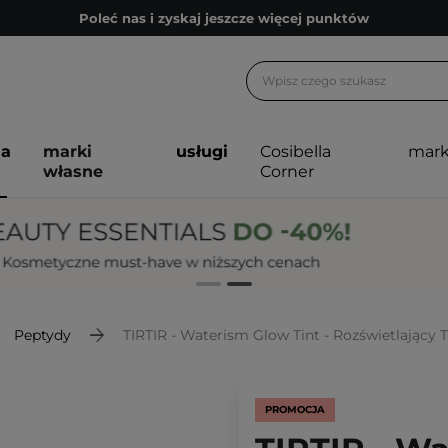
Poleć nas i zyskaj jeszcze więcej punktów
Zapisz się na newsletter pełen porad
Bezpłatne konsultacje kosmetologiczne
Z nami to możliwe! Realizacja zamówienia do 24h.
ja
marki
usługi
Cosibella
mark
Poleć nas i zyskaj jeszcze więcej punktów
własne
Corner
Zapisz się na newsletter pełen porad
Peptydy
TIRTIR - Waterism Glow Tint - Rozświetlający T
PROMOCJA