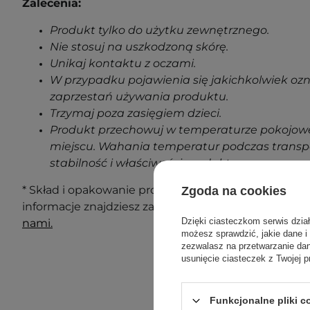
Zalecenia:
Produkt tylko do użytku zewnętrznego.
Nie stosuj na uszkodzoną skórę.
Unikaj kontaktu z oczami.
W przypadku pojawienia się jakichkolwiek oz
zaprzestań używania produktu.
Trzymaj poza zasięgiem dzieci.
Produkt przechowuj w temperaturze pokojowe
miejscu. Wahania temperatur podczas transp
stabilność i właściwości produktu.
* Skład i opakowanie produktu mogą ulec zmianie. N
Zgoda na cookies
informacje znajdziesz zawsze na opakowaniu. Masz 
Dzięki ciasteczkom serwis dzia
nami.
możesz sprawdzić, jakie dane i
zezwalasz na przetwarzanie d
usunięcie ciasteczek z Twojej p
Funkcjonalne pliki 