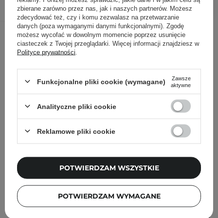
zbierane zarówno przez nas, jak i naszych partnerów. Możesz
zdecydować też, czy i komu zezwalasz na przetwarzanie
danych (poza wymaganymi danymi funkcjonalnymi). Zgodę
Inni klienci sprawdzali również
możesz wycofać w dowolnym momencie poprzez usunięcie
ciasteczek z Twojej przeglądarki. Więcej informacji znajdziesz w
Polityce prywatności
.
Zawsze
Funkcjonalne pliki cookie (wymagane)
aktywne
Analityczne pliki cookie
Reklamowe pliki cookie
POTWIERDZAM WSZYSTKIE
POTWIERDZAM WYMAGANE
PROMOCJA
BESTSELLER