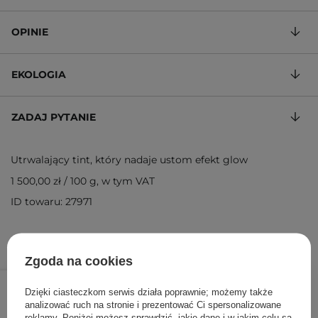
OPINIE
EKOLOGIA
ZADAJ PYTANIE
Utrwalający tint, który nadaje ustom efekt glow
1 500,00 zł
/
100 g
, w tym VAT
ID towaru: 27971
Zgoda na cookies
45,00 zł
/
szt.
Dzięki ciasteczkom serwis działa poprawnie; możemy także
analizować ruch na stronie i prezentować Ci spersonalizowane
DODAJ DO KOSZYKA
reklamy. Poniżej możesz sprawdzić, jakie dane i w jakim celu są