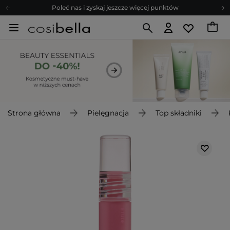
Poleć nas i zyskaj jeszcze więcej punktów
Zapisz się na newsletter pełen porad
Bezpłatne konsultacje kosmetologiczne
Z nami to możliwe! Realizacja zamówienia do 24h.
Poleć nas i zyskaj jeszcze więcej punktów
Zapisz się na newsletter pełen porad
Strona główna
Pielęgnacja
Top składniki