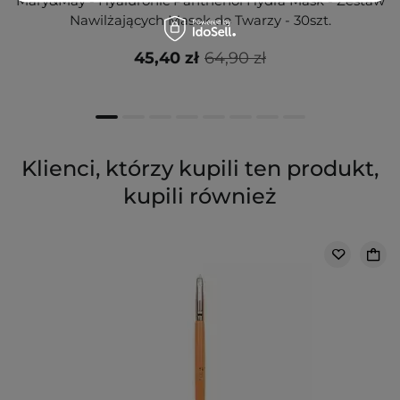
Mary&May - Hyaluronic Panthenol Hydra Mask - Zestaw
Nawilżających Masek do Twarzy - 30szt.
45,40 zł
64,90 zł
Klienci, którzy kupili ten produkt,
kupili również