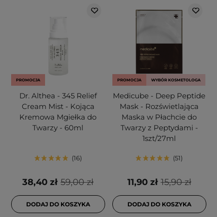
PROMOCJA
PROMOCJA
WYBÓR KOSMETOLOGA
Dr. Althea - 345 Relief
Medicube - Deep Peptide
Cream Mist - Kojąca
Mask - Rozświetlająca
Kremowa Mgiełka do
Maska w Płachcie do
Twarzy - 60ml
Twarzy z Peptydami -
1szt/27ml
16
51
38,40 zł
59,00 zł
11,90 zł
15,90 zł
DODAJ DO KOSZYKA
DODAJ DO KOSZYKA