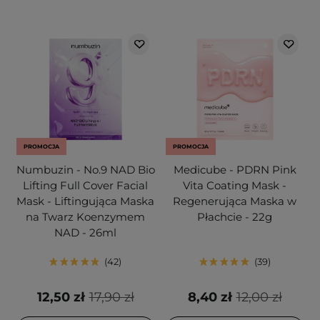
PROMOCJA
PROMOCJA
Numbuzin - No.9 NAD Bio
Medicube - PDRN Pink
Lifting Full Cover Facial
Vita Coating Mask -
Mask - Liftingująca Maska
Regenerująca Maska w
na Twarz Koenzymem
Płachcie - 22g
NAD - 26ml
42
39
12,50 zł
17,90 zł
8,40 zł
12,00 zł