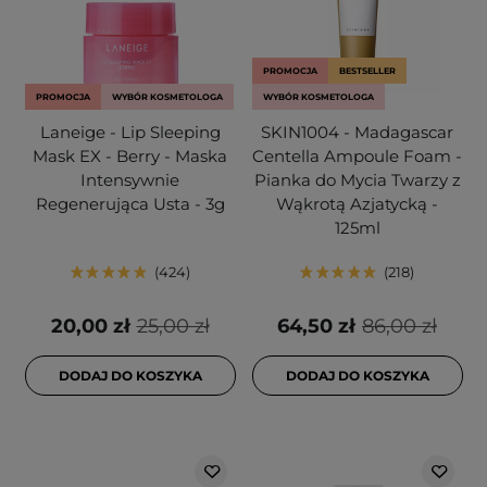
PROMOCJA
BESTSELLER
PROMOCJA
WYBÓR KOSMETOLOGA
WYBÓR KOSMETOLOGA
Laneige - Lip Sleeping
SKIN1004 - Madagascar
Mask EX - Berry - Maska
Centella Ampoule Foam -
Intensywnie
Pianka do Mycia Twarzy z
Regenerująca Usta - 3g
Wąkrotą Azjatycką -
125ml
424
218
20,00 zł
25,00 zł
64,50 zł
86,00 zł
DODAJ DO KOSZYKA
DODAJ DO KOSZYKA