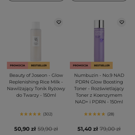
PROMOCJA
BESTSELLER
PROMOCJA
BESTSELLER
Beauty of Joseon - Glow
Numbuzin - No.9 NAD
Replenishing Rice Milk -
PDRN Glow Boosting
Nawilżający Tonik Ryżowy
Toner - Rozświetlający
do Twarzy - 150ml
Toner z Koenzymem
NAD+ i PDRN - 150ml
302
28
50,90 zł
59,90 zł
51,40 zł
79,00 zł