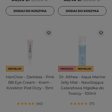
DODAJ DO KOSZYKA
DODAJ DO KOSZYKA
BESTSELLER
PROMOCJA
BESTSELLER
HanGlow - Darkless - Pink
Dr. Althea - Aqua Marine
BB Eye Cream - Krem -
Jelly Mist - Nawilżająca
Korektor Pod Oczy - 15ml
Galaretowa Mgiełka do
Twarzy - 100ml
40
71