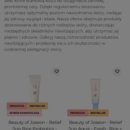
żele, które stanowią klucz do osiągnięcia zdrowej,
promiennej cery. Dzięki regularnemu stosowaniu
utrzymasz optymalny poziom nawodnienia skóry, nadając
jej zdrowy wygląd i blask. Nasza oferta obejmuje produkty
dostosowane do różnych rodzajów skóry, dostarczając
niezbędnych składników nawilżających, aby utrzymać jej
piękno i zdrowie. Odkryj naszą różnorodność produktów
nawilżających i przekonaj się o ich skuteczności w
codziennej pielęgnacji skóry.
PROMOCJA
BESTSELLER
WYBÓR KOSMETOLOGA
PROMOCJA
BESTSELLER
Beauty of Joseon - Relief
Beauty of Joseon - Relief
Sun Rice Probiotics -
Sun Aqua - Fresh : Rice +