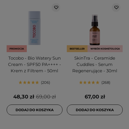
PROMOCJA
BESTSELLER
WYBÓR KOSMETOLOGA
Tocobo - Bio Watery Sun
SkinTra - Ceramide
Cream - SPF50 PA++++ -
Cuddles - Serum
Krem z Filtrem - 50ml
Regenerujące - 30ml
206
268
48,30 zł
69,00 zł
67,00 zł
DODAJ DO KOSZYKA
DODAJ DO KOSZYKA