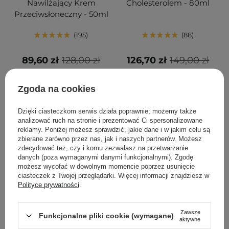
Nawilżający Krem
Cholesterolem - 80ml
Przeciwsłoneczny - 50ml
195
88
89,60 zł
128,00 zł
126,70 zł
149,00 zł
DODAJ DO KOSZYKA
DODAJ DO KOSZYKA
Zgoda na cookies
Dzięki ciasteczkom serwis działa poprawnie; możemy także
analizować ruch na stronie i prezentować Ci spersonalizowane
reklamy. Poniżej możesz sprawdzić, jakie dane i w jakim celu są
zbierane zarówno przez nas, jak i naszych partnerów. Możesz
zdecydować też, czy i komu zezwalasz na przetwarzanie
danych (poza wymaganymi danymi funkcjonalnymi). Zgodę
możesz wycofać w dowolnym momencie poprzez usunięcie
ciasteczek z Twojej przeglądarki. Więcej informacji znajdziesz w
Polityce prywatności
.
PROMOCJA
BESTSELLER
PROMOCJA
BESTSELLER
WYBÓR KOSMETOLOGA
Zawsze
Funkcjonalne pliki cookie (wymagane)
Anua - Heartleaf
Beauty of Joseon -
aktywne