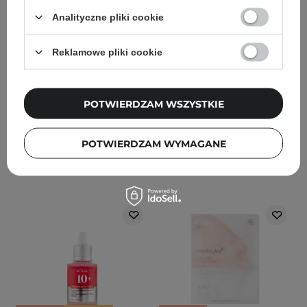
Quercetinol Pore Deep
Ground Rice and Honey
Cleansing Foam -
Glow Mask -
Analityczne pliki cookie
Dogłębnie Oczyszczająca
Rozświetlająca Maska
Pianka do Twarzy - 150ml
Ryżowa z Miodem do
Reklamowe pliki cookie
Twarzy - 150ml
184
435
POTWIERDZAM WSZYSTKIE
52,20 zł
54,90 zł
49,20 zł
57,90 zł
POTWIERDZAM WYMAGANE
DODAJ DO KOSZYKA
DODAJ DO KOSZYKA