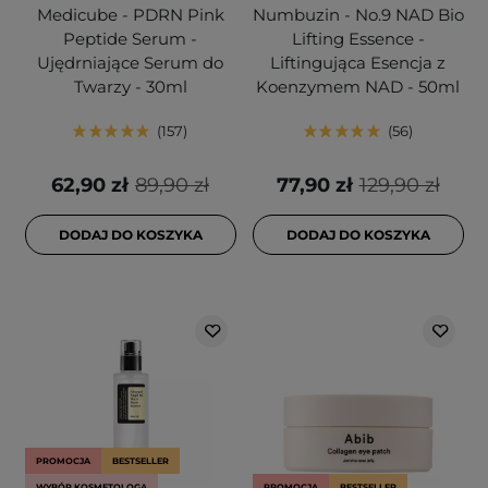
Medicube - PDRN Pink
Numbuzin - No.9 NAD Bio
Peptide Serum -
Lifting Essence -
Ujędrniające Serum do
Liftingująca Esencja z
Twarzy - 30ml
Koenzymem NAD - 50ml
157
56
62,90 zł
89,90 zł
77,90 zł
129,90 zł
DODAJ DO KOSZYKA
DODAJ DO KOSZYKA
PROMOCJA
BESTSELLER
WYBÓR KOSMETOLOGA
PROMOCJA
BESTSELLER