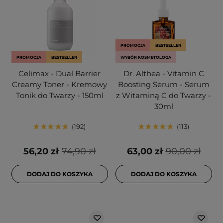
PROMOCJA
BESTSELLER
PROMOCJA
BESTSELLER
WYBÓR KOSMETOLOGA
Celimax - Dual Barrier
Dr. Althea - Vitamin C
Creamy Toner - Kremowy
Boosting Serum - Serum
Tonik do Twarzy - 150ml
z Witaminą C do Twarzy -
30ml
192
113
56,20 zł
74,90 zł
63,00 zł
90,00 zł
DODAJ DO KOSZYKA
DODAJ DO KOSZYKA