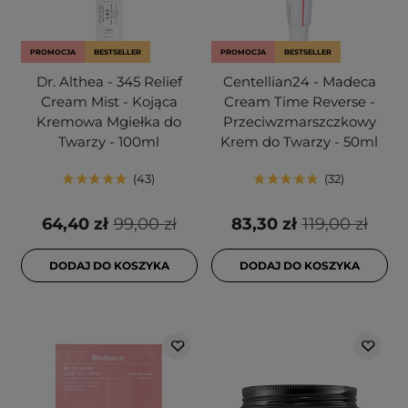
PROMOCJA
BESTSELLER
PROMOCJA
BESTSELLER
Dr. Althea - 345 Relief
Centellian24 - Madeca
Cream Mist - Kojąca
Cream Time Reverse -
Kremowa Mgiełka do
Przeciwzmarszczkowy
Twarzy - 100ml
Krem do Twarzy - 50ml
43
32
64,40 zł
99,00 zł
83,30 zł
119,00 zł
DODAJ DO KOSZYKA
DODAJ DO KOSZYKA