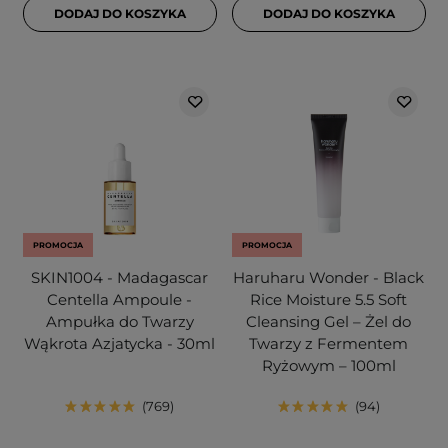
DODAJ DO KOSZYKA
DODAJ DO KOSZYKA
PROMOCJA
PROMOCJA
SKIN1004 - Madagascar
Haruharu Wonder - Black
Centella Ampoule -
Rice Moisture 5.5 Soft
Ampułka do Twarzy
Cleansing Gel – Żel do
Wąkrota Azjatycka - 30ml
Twarzy z Fermentem
Ryżowym – 100ml
769
94