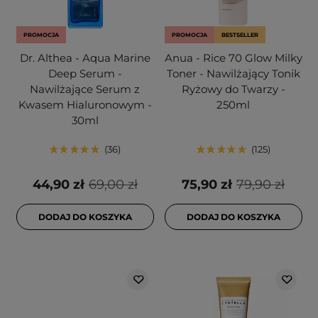
PROMOCJA
PROMOCJA
BESTSELLER
Dr. Althea - Aqua Marine
Anua - Rice 70 Glow Milky
Deep Serum -
Toner - Nawilżający Tonik
Nawilżające Serum z
Ryżowy do Twarzy -
Kwasem Hialuronowym -
250ml
30ml
36
125
44,90 zł
69,00 zł
75,90 zł
79,90 zł
DODAJ DO KOSZYKA
DODAJ DO KOSZYKA