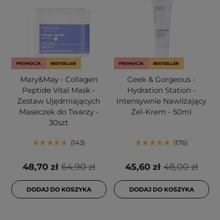
PROMOCJA
BESTSELLER
PROMOCJA
BESTSELLER
Mary&May - Collagen
Geek & Gorgeous -
Peptide Vital Mask -
Hydration Station -
Zestaw Ujędrniających
Intensywnie Nawilżający
Maseczek do Twarzy -
Żel-Krem - 50ml
30szt
143
176
48,70 zł
64,90 zł
45,60 zł
48,00 zł
DODAJ DO KOSZYKA
DODAJ DO KOSZYKA