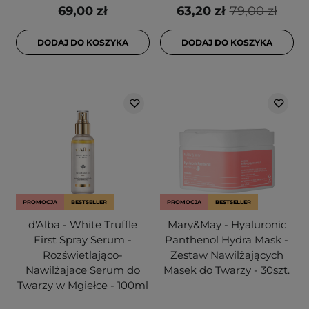
69,00 zł
63,20 zł
79,00 zł
DODAJ DO KOSZYKA
DODAJ DO KOSZYKA
PROMOCJA
BESTSELLER
PROMOCJA
BESTSELLER
d'Alba - White Truffle
Mary&May - Hyaluronic
First Spray Serum -
Panthenol Hydra Mask -
Rozświetlająco-
Zestaw Nawilżających
Nawilżajace Serum do
Masek do Twarzy - 30szt.
Twarzy w Mgiełce - 100ml