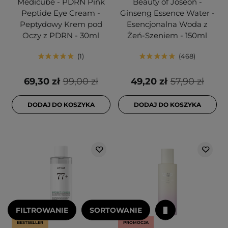
Medicube - PDRN Pink
Beauty of Joseon -
Peptide Eye Cream -
Ginseng Essence Water -
Peptydowy Krem pod
Esencjonalna Woda z
Oczy z PDRN - 30ml
Żeń-Szeniem - 150ml
1
468
69,30 zł
99,00 zł
49,20 zł
57,90 zł
DODAJ DO KOSZYKA
DODAJ DO KOSZYKA
FILTROWANIE
SORTOWANIE
BESTSELLER
PROMOCJA