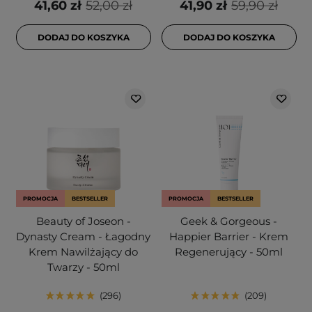
41,60 zł
52,00 zł
41,90 zł
59,90 zł
DODAJ DO KOSZYKA
DODAJ DO KOSZYKA
PROMOCJA
BESTSELLER
PROMOCJA
BESTSELLER
Beauty of Joseon -
Geek & Gorgeous -
Dynasty Cream - Łagodny
Happier Barrier - Krem
Krem Nawilżający do
Regenerujący - 50ml
Twarzy - 50ml
296
209