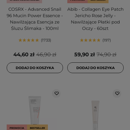
COSRX - Advanced Snail
Abib - Collagen Eye Patch
96 Mucin Power Essence -
Jericho Rose Jelly -
Nawilżająca Esencja ze
Nawilżające Płatki pod
Śluzu Ślimaka - 100ml
Oczy - 60szt
1733
197
44,60 zł
46,90 zł
59,90 zł
74,90 zł
DODAJ DO KOSZYKA
DODAJ DO KOSZYKA
PROMOCJA
BESTSELLER