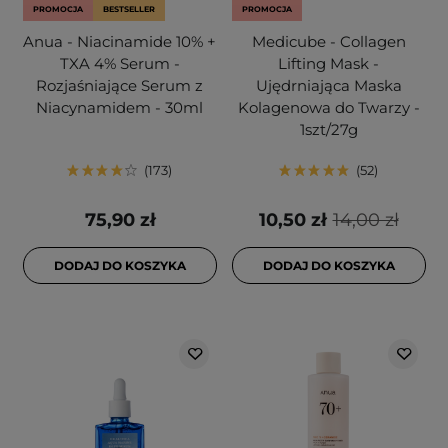
PROMOCJA
BESTSELLER
PROMOCJA
Anua - Niacinamide 10% +
Medicube - Collagen
TXA 4% Serum -
Lifting Mask -
Rozjaśniające Serum z
Ujędrniająca Maska
Niacynamidem - 30ml
Kolagenowa do Twarzy -
1szt/27g
173
52
75,90 zł
10,50 zł
14,00 zł
DODAJ DO KOSZYKA
DODAJ DO KOSZYKA