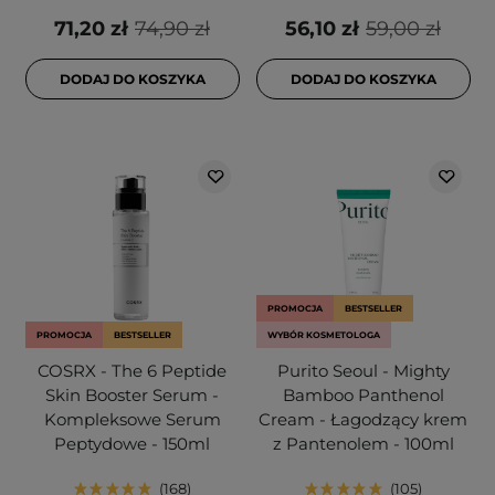
71,20 zł
74,90 zł
56,10 zł
59,00 zł
DODAJ DO KOSZYKA
DODAJ DO KOSZYKA
PROMOCJA
BESTSELLER
PROMOCJA
BESTSELLER
WYBÓR KOSMETOLOGA
COSRX - The 6 Peptide
Purito Seoul - Mighty
Skin Booster Serum -
Bamboo Panthenol
Kompleksowe Serum
Cream - Łagodzący krem
Peptydowe - 150ml
z Pantenolem - 100ml
168
105