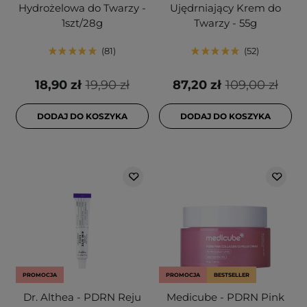
Hydrożelowa do Twarzy -
Ujędrniający Krem do
1szt/28g
Twarzy - 55g
81
52
18,90 zł
19,90 zł
87,20 zł
109,00 zł
DODAJ DO KOSZYKA
DODAJ DO KOSZYKA
PROMOCJA
PROMOCJA
BESTSELLER
Dr. Althea - PDRN Reju
Medicube - PDRN Pink