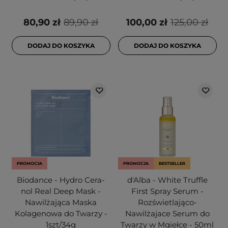
80,90 zł
89,90 zł
100,00 zł
125,00 zł
DODAJ DO KOSZYKA
DODAJ DO KOSZYKA
PROMOCJA
PROMOCJA
BESTSELLER
Biodance - Hydro Cera-
d'Alba - White Truffle
nol Real Deep Mask -
First Spray Serum -
Nawilżająca Maska
Rozświetlająco-
Kolagenowa do Twarzy -
Nawilżajace Serum do
1szt/34g
Twarzy w Mgiełce - 50ml