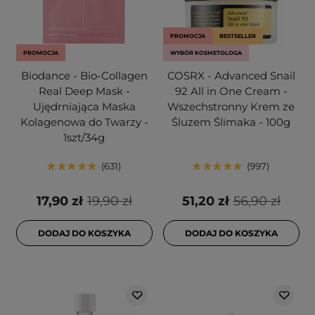
PROMOCJA
BESTSELLER
PROMOCJA
WYBÓR KOSMETOLOGA
Biodance - Bio-Collagen
COSRX - Advanced Snail
Real Deep Mask -
92 All in One Cream -
Ujędrniająca Maska
Wszechstronny Krem ze
Kolagenowa do Twarzy -
Śluzem Ślimaka - 100g
1szt/34g
631
997
17,90 zł
19,90 zł
51,20 zł
56,90 zł
DODAJ DO KOSZYKA
DODAJ DO KOSZYKA