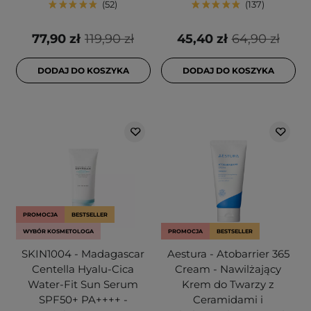
52
137
77,90 zł
119,90 zł
45,40 zł
64,90 zł
DODAJ DO KOSZYKA
DODAJ DO KOSZYKA
PROMOCJA
BESTSELLER
WYBÓR KOSMETOLOGA
PROMOCJA
BESTSELLER
SKIN1004 - Madagascar
Aestura - Atobarrier 365
Centella Hyalu-Cica
Cream - Nawilżający
Water-Fit Sun Serum
Krem do Twarzy z
SPF50+ PA++++ -
Ceramidami i