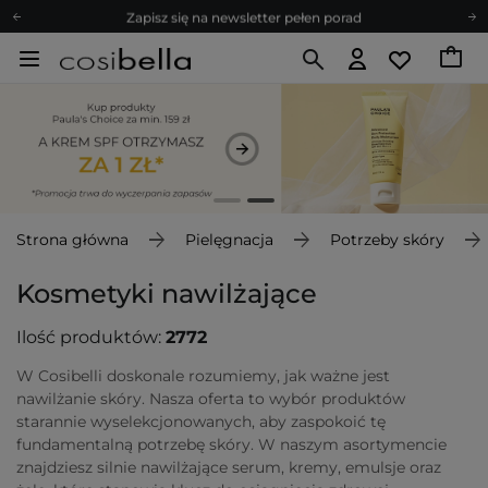
Zapisz się na newsletter pełen porad
Bezpłatne konsultacje kosmetologiczne
Z nami to możliwe! Realizacja zamówienia do 24h.
Poleć nas i zyskaj jeszcze więcej punktów
Zapisz się na newsletter pełen porad
Strona główna
Pielęgnacja
Potrzeby skóry
Kosmetyki nawilżające
Ilość produktów:
2772
W Cosibelli doskonale rozumiemy, jak ważne jest
nawilżanie skóry. Nasza oferta to wybór produktów
starannie wyselekcjonowanych, aby zaspokoić tę
fundamentalną potrzebę skóry. W naszym asortymencie
znajdziesz silnie nawilżające serum, kremy, emulsje oraz