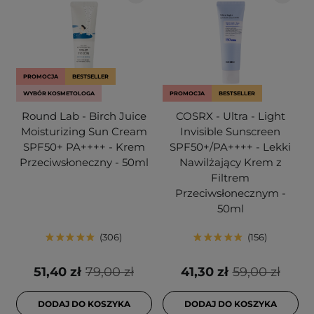
PROMOCJA
BESTSELLER
WYBÓR KOSMETOLOGA
PROMOCJA
BESTSELLER
Round Lab - Birch Juice
COSRX - Ultra - Light
Moisturizing Sun Cream
Invisible Sunscreen
SPF50+ PA++++ - Krem
SPF50+/PA++++ - Lekki
Przeciwsłoneczny - 50ml
Nawilżający Krem z
Filtrem
Przeciwsłonecznym -
50ml
306
156
51,40 zł
79,00 zł
41,30 zł
59,00 zł
DODAJ DO KOSZYKA
DODAJ DO KOSZYKA