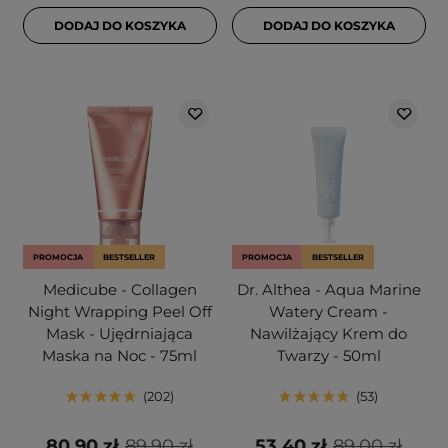
DODAJ DO KOSZYKA
DODAJ DO KOSZYKA
PROMOCJA
BESTSELLER
PROMOCJA
BESTSELLER
Medicube - Collagen
Dr. Althea - Aqua Marine
Night Wrapping Peel Off
Watery Cream -
Mask - Ujędrniająca
Nawilżający Krem do
Maska na Noc - 75ml
Twarzy - 50ml
202
53
80,90 zł
89,90 zł
53,40 zł
89,00 zł