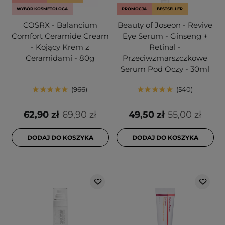
WYBÓR KOSMETOLOGA
PROMOCJA
BESTSELLER
COSRX - Balancium
Beauty of Joseon - Revive
Comfort Ceramide Cream
Eye Serum - Ginseng +
- Kojący Krem z
Retinal -
Ceramidami - 80g
Przeciwzmarszczkowe
Serum Pod Oczy - 30ml
966
540
62,90 zł
69,90 zł
49,50 zł
55,00 zł
DODAJ DO KOSZYKA
DODAJ DO KOSZYKA