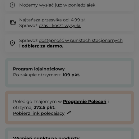
Możemy wysłać już:
w poniedziałek
Najtańsza przesyłka od: 4,99 zł.
Sprawdź
czas i koszt wysyłki.
Sprawdź
dostępność w punktach stacjonarnych
i
odbierz za darmo.
Program lojalnościowy
Po zakupie otrzymasz:
109
pkt.
Poleć go znajomym w
Programie Poleceń
i
otrzymaj
272.5
pkt.
Pobierz link polecający
Wymień punkty na produkty.