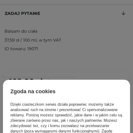
ZADAJ PYTANIE
Balsam do ciała
37,59 zł
/
100 ml
, w tym VAT
ID towaru: 19071
109,00 zł
/
szt.
Zgoda na cookies
DODAJ DO KOSZYKA
Dzięki ciasteczkom serwis działa poprawnie; możemy także
analizować ruch na stronie i prezentować Ci spersonalizowane
reklamy. Poniżej możesz sprawdzić, jakie dane i w jakim celu są
Inni klienci sprawdzali również
zbierane zarówno przez nas, jak i naszych partnerów. Możesz
zdecydować też, czy i komu zezwalasz na przetwarzanie
danych (poza wymaganymi danymi funkcjonalnymi). Zgodę