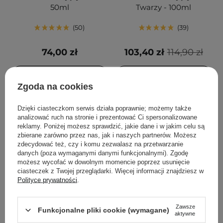
50ml
Twarzy - 100ml
50
39
74,00 zł
103,40 zł
114,90 zł
DODAJ DO KOSZYKA
DODAJ DO KOSZYKA
Zgoda na cookies
Dzięki ciasteczkom serwis działa poprawnie; możemy także
analizować ruch na stronie i prezentować Ci spersonalizowane
reklamy. Poniżej możesz sprawdzić, jakie dane i w jakim celu są
zbierane zarówno przez nas, jak i naszych partnerów. Możesz
zdecydować też, czy i komu zezwalasz na przetwarzanie
danych (poza wymaganymi danymi funkcjonalnymi). Zgodę
możesz wycofać w dowolnym momencie poprzez usunięcie
ciasteczek z Twojej przeglądarki. Więcej informacji znajdziesz w
Polityce prywatności
.
S.Nature - Aqua Squalane
The Ordinary - Squalane
Zawsze
Funkcjonalne pliki cookie (wymagane)
aktywne
Moisturizing Cream -
Cleanser - Nawilżająca