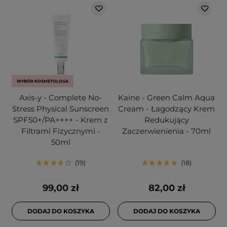
WYBÓR KOSMETOLOGA
Axis-y - Complete No-
Kaine - Green Calm Aqua
Stress Physical Sunscreen
Cream - Łagodzący Krem
SPF50+/PA++++ - Krem z
Redukujący
Filtrami Fizycznymi -
Zaczerwienienia - 70ml
50ml
19
18
99,00 zł
82,00 zł
DODAJ DO KOSZYKA
DODAJ DO KOSZYKA