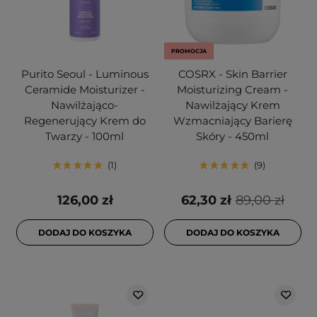
PROMOCJA
Purito Seoul - Luminous
COSRX - Skin Barrier
Ceramide Moisturizer -
Moisturizing Cream -
Nawilżająco-
Nawilżający Krem
Regenerujący Krem do
Wzmacniający Barierę
Twarzy - 100ml
Skóry - 450ml
1
9
126,00 zł
62,30 zł
89,00 zł
DODAJ DO KOSZYKA
DODAJ DO KOSZYKA