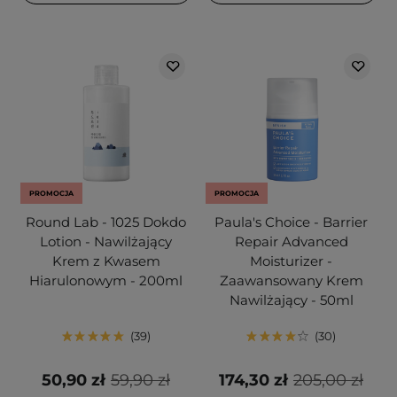
PROMOCJA
PROMOCJA
Round Lab - 1025 Dokdo
Paula's Choice - Barrier
Lotion - Nawilżający
Repair Advanced
Krem z Kwasem
Moisturizer -
Hiarulonowym - 200ml
Zaawansowany Krem
Nawilżający - 50ml
39
30
50,90 zł
59,90 zł
174,30 zł
205,00 zł