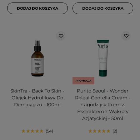
DODAJ DO KOSZYKA
DODAJ DO KOSZYKA
PROMOCJA
SkinTra - Back To Skin -
Purito Seoul - Wonder
Olejek Hydrofilowy Do
Releaf Centella Cream -
Demakijażu - 100ml
Łagodzący Krem z
Ekstraktem z Wąkroty
Azjatyckiej - 50ml
54
2