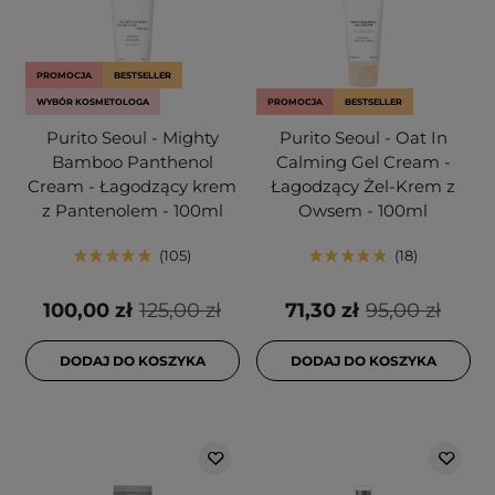
PROMOCJA
BESTSELLER
WYBÓR KOSMETOLOGA
PROMOCJA
BESTSELLER
Purito Seoul - Mighty
Purito Seoul - Oat In
Bamboo Panthenol
Calming Gel Cream -
Cream - Łagodzący krem
Łagodzący Żel-Krem z
z Pantenolem - 100ml
Owsem - 100ml
105
18
100,00 zł
125,00 zł
71,30 zł
95,00 zł
DODAJ DO KOSZYKA
DODAJ DO KOSZYKA