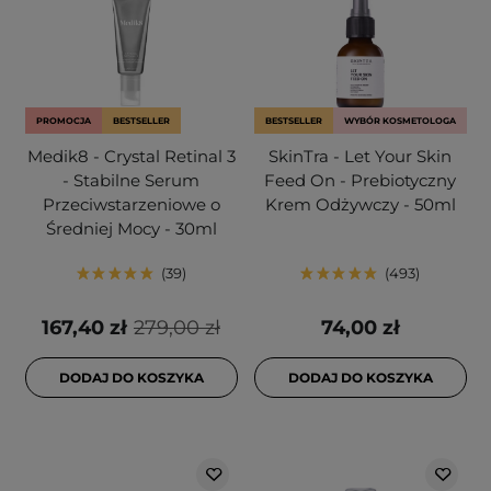
PROMOCJA
BESTSELLER
BESTSELLER
WYBÓR KOSMETOLOGA
Medik8 - Crystal Retinal 3
SkinTra - Let Your Skin
- Stabilne Serum
Feed On - Prebiotyczny
Przeciwstarzeniowe o
Krem Odżywczy - 50ml
Średniej Mocy - 30ml
39
493
167,40 zł
279,00 zł
74,00 zł
DODAJ DO KOSZYKA
DODAJ DO KOSZYKA