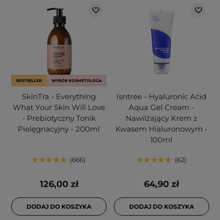
BESTSELLER
WYBÓR KOSMETOLOGA
SkinTra - Everything
Isntree - Hyaluronic Acid
What Your Skin Will Love
Aqua Gel Cream -
- Prebiotyczny Tonik
Nawilżający Krem z
Pielęgnacyjny - 200ml
Kwasem Hialuronowym -
100ml
666
62
126,00 zł
64,90 zł
DODAJ DO KOSZYKA
DODAJ DO KOSZYKA