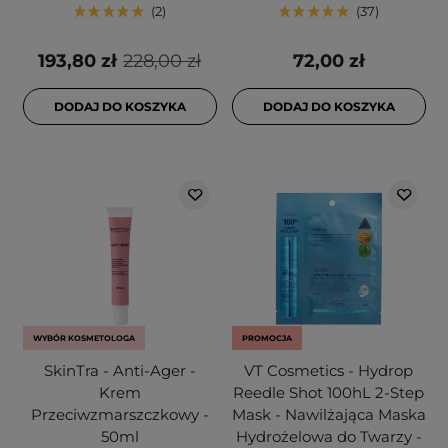
2
37
193,80 zł
228,00 zł
72,00 zł
DODAJ DO KOSZYKA
DODAJ DO KOSZYKA
WYBÓR KOSMETOLOGA
PROMOCJA
SkinTra - Anti-Ager -
VT Cosmetics - Hydrop
Krem
Reedle Shot 100hL 2-Step
Przeciwzmarszczkowy -
Mask - Nawilżająca Maska
50ml
Hydrożelowa do Twarzy -