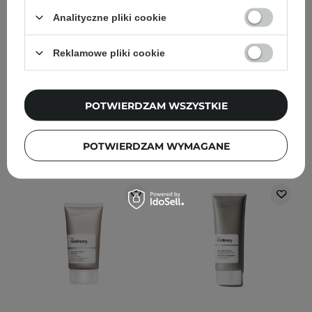
Nawilżający Krem do
Emulsja Oczyszczająca -
Analityczne pliki cookie
Twarzy ze Skwalanem -
50ml
60ml
Reklamowe pliki cookie
27
310
99,00 zł
45,00 zł
POTWIERDZAM WSZYSTKIE
DODAJ DO KOSZYKA
DODAJ DO KOSZYKA
POTWIERDZAM WYMAGANE