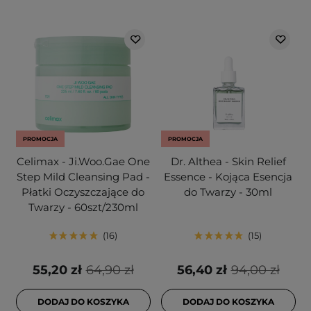
PROMOCJA
PROMOCJA
Celimax - Ji.Woo.Gae One
Dr. Althea - Skin Relief
Step Mild Cleansing Pad -
Essence - Kojąca Esencja
Płatki Oczyszczające do
do Twarzy - 30ml
Twarzy - 60szt/230ml
16
15
55,20 zł
64,90 zł
56,40 zł
94,00 zł
DODAJ DO KOSZYKA
DODAJ DO KOSZYKA