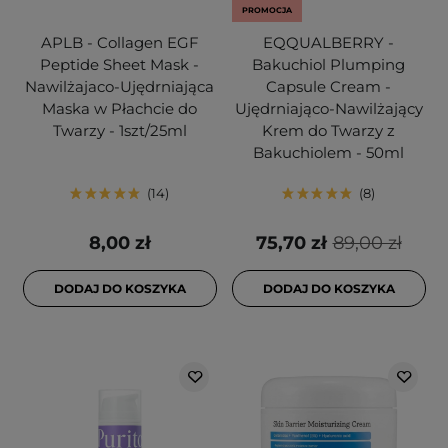
PROMOCJA
APLB - Collagen EGF
EQQUALBERRY -
Peptide Sheet Mask -
Bakuchiol Plumping
Nawilżajaco-Ujędrniająca
Capsule Cream -
Maska w Płachcie do
Ujędrniająco-Nawilżający
Twarzy - 1szt/25ml
Krem do Twarzy z
Bakuchiolem - 50ml
14
8
8,00 zł
75,70 zł
89,00 zł
DODAJ DO KOSZYKA
DODAJ DO KOSZYKA