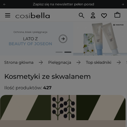
Zapisz się na newsletter pełen porad
Bezpłatne konsultacje kosmetologiczne
Z nami to możliwe! Realizacja zamówienia do 24h.
Poleć nas i zyskaj jeszcze więcej punktów
Zapisz się na newsletter pełen porad
Strona główna
Pielęgnacja
Top składniki
Kosmetyki ze skwalanem
Ilość produktów:
427