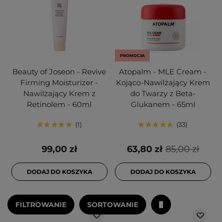
PROMOCJA
Beauty of Joseon - Revive
Atopalm - MLE Cream -
Firming Moisturizer -
Kojąco-Nawilżający Krem
Nawilżający Krem z
do Twarzy z Beta-
Retinolem - 60ml
Glukanem - 65ml
1
33
99,00 zł
63,80 zł
85,00 zł
DODAJ DO KOSZYKA
DODAJ DO KOSZYKA
FILTROWANIE
SORTOWANIE