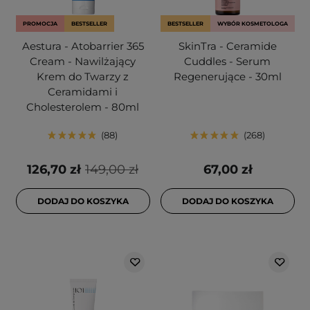
PROMOCJA
BESTSELLER
BESTSELLER
WYBÓR KOSMETOLOGA
Aestura - Atobarrier 365
SkinTra - Ceramide
Cream - Nawilżający
Cuddles - Serum
Krem do Twarzy z
Regenerujące - 30ml
Ceramidami i
Cholesterolem - 80ml
88
268
126,70 zł
149,00 zł
67,00 zł
DODAJ DO KOSZYKA
DODAJ DO KOSZYKA