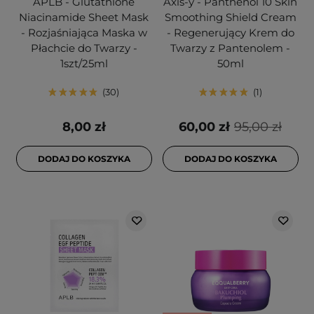
APLB - Glutathione
Axis-y - Panthenol 10 Skin
Niacinamide Sheet Mask
Smoothing Shield Cream
- Rozjaśniająca Maska w
- Regenerujący Krem do
Płachcie do Twarzy -
Twarzy z Pantenolem -
1szt/25ml
50ml
30
1
8,00 zł
60,00 zł
95,00 zł
DODAJ DO KOSZYKA
DODAJ DO KOSZYKA