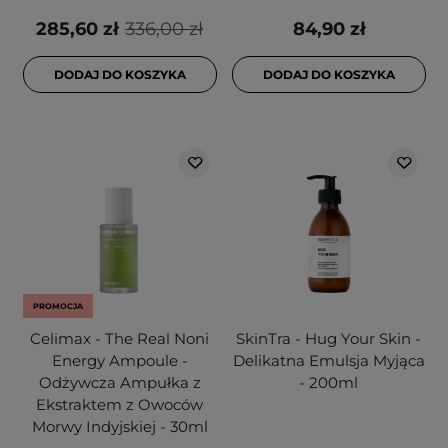
285,60 zł
336,00 zł
84,90 zł
DODAJ DO KOSZYKA
DODAJ DO KOSZYKA
PROMOCJA
Celimax - The Real Noni
SkinTra - Hug Your Skin -
Energy Ampoule -
Delikatna Emulsja Myjąca
Odżywcza Ampułka z
- 200ml
Ekstraktem z Owoców
Morwy Indyjskiej - 30ml