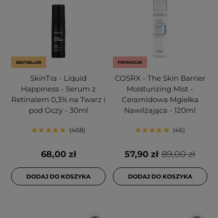
BESTSELLER
PROMOCJA
SkinTra - Liquid
COSRX - The Skin Barrier
Happiness - Serum z
Moisturizing Mist -
Retinalem 0,3% na Twarz i
Ceramidowa Mgiełka
pod Oczy - 30ml
Nawilżająca - 120ml
468
46
68,00 zł
57,90 zł
89,00 zł
DODAJ DO KOSZYKA
DODAJ DO KOSZYKA