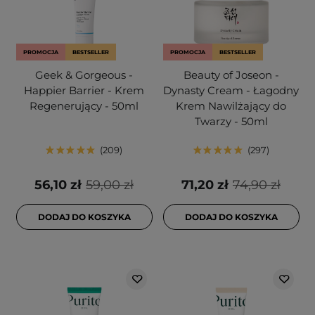
PROMOCJA
BESTSELLER
PROMOCJA
BESTSELLER
Geek & Gorgeous -
Beauty of Joseon -
Happier Barrier - Krem
Dynasty Cream - Łagodny
Regenerujący - 50ml
Krem Nawilżający do
Twarzy - 50ml
209
297
56,10 zł
59,00 zł
71,20 zł
74,90 zł
DODAJ DO KOSZYKA
DODAJ DO KOSZYKA