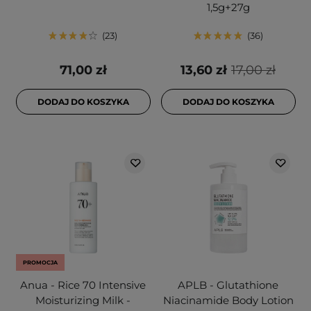
1,5g+27g
23
36
71,00 zł
13,60 zł
17,00 zł
DODAJ DO KOSZYKA
DODAJ DO KOSZYKA
PROMOCJA
Anua - Rice 70 Intensive
APLB - Glutathione
Moisturizing Milk -
Niacinamide Body Lotion