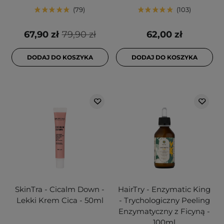
79
103
67,90 zł
79,90 zł
62,00 zł
DODAJ DO KOSZYKA
DODAJ DO KOSZYKA
SkinTra - Cicalm Down -
HairTry - Enzymatic King
Lekki Krem Cica - 50ml
- Trychologiczny Peeling
Enzymatyczny z Ficyną -
100ml