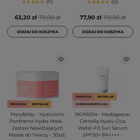
71
52
63,20 zł
79,00 zł
77,90 zł
119,90 zł
DODAJ DO KOSZYKA
DODAJ DO KOSZYKA
PROMOCJA
BESTSELLER
PROMOCJA
BESTSELLER
WYBÓR KOSMETOLOGA
Mary&May - Hyaluronic
SKIN1004 - Madagascar
Panthenol Hydra Mask -
Centella Hyalu-Cica
Zestaw Nawilżających
Water-Fit Sun Serum
Masek do Twarzy - 30szt.
SPF50+ PA++++ -