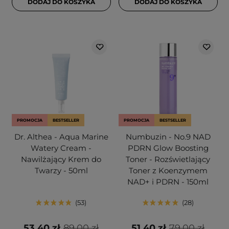
DODAJ DO KOSZYKA
DODAJ DO KOSZYKA
PROMOCJA
BESTSELLER
PROMOCJA
BESTSELLER
Dr. Althea - Aqua Marine
Numbuzin - No.9 NAD
Watery Cream -
PDRN Glow Boosting
Nawilżający Krem do
Toner - Rozświetlający
Twarzy - 50ml
Toner z Koenzymem
NAD+ i PDRN - 150ml
53
28
53,40 zł
89,00 zł
51,40 zł
79,00 zł