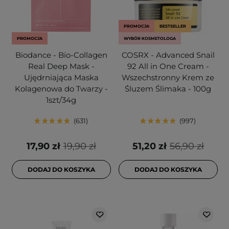
PROMOCJA
BESTSELLER
PROMOCJA
WYBÓR KOSMETOLOGA
Biodance - Bio-Collagen
COSRX - Advanced Snail
Real Deep Mask -
92 All in One Cream -
Ujędrniająca Maska
Wszechstronny Krem ze
Kolagenowa do Twarzy -
Śluzem Ślimaka - 100g
1szt/34g
631
997
17,90 zł
19,90 zł
51,20 zł
56,90 zł
DODAJ DO KOSZYKA
DODAJ DO KOSZYKA