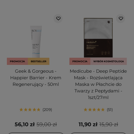
PROMOCJA
BESTSELLER
PROMOCJA
WYBÓR KOSMETOLOGA
Geek & Gorgeous -
Medicube - Deep Peptide
Happier Barrier - Krem
Mask - Rozświetlająca
Regenerujący - 50ml
Maska w Płachcie do
Twarzy z Peptydami -
1szt/27ml
209
51
56,10 zł
59,00 zł
11,90 zł
15,90 zł