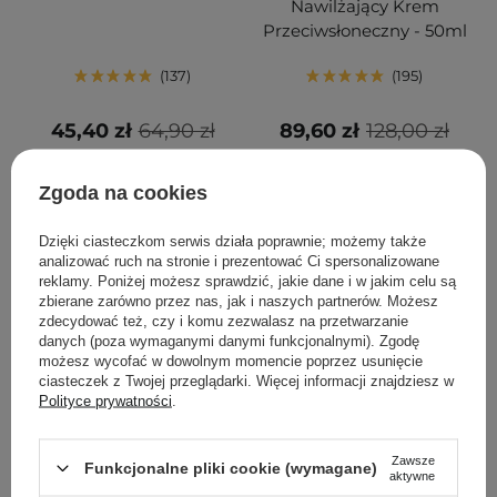
Nawilżający Krem
Przeciwsłoneczny - 50ml
137
195
45,40 zł
64,90 zł
89,60 zł
128,00 zł
DODAJ DO KOSZYKA
DODAJ DO KOSZYKA
Zgoda na cookies
Dzięki ciasteczkom serwis działa poprawnie; możemy także
analizować ruch na stronie i prezentować Ci spersonalizowane
reklamy. Poniżej możesz sprawdzić, jakie dane i w jakim celu są
zbierane zarówno przez nas, jak i naszych partnerów. Możesz
zdecydować też, czy i komu zezwalasz na przetwarzanie
danych (poza wymaganymi danymi funkcjonalnymi). Zgodę
możesz wycofać w dowolnym momencie poprzez usunięcie
ciasteczek z Twojej przeglądarki. Więcej informacji znajdziesz w
Polityce prywatności
.
PROMOCJA
BESTSELLER
PROMOCJA
BESTSELLER
Zawsze
Funkcjonalne pliki cookie (wymagane)
Aestura - Atobarrier 365
Anua - Heartleaf
aktywne