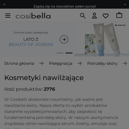
Zapisz się na newsletter pełen porad
Bezpłatne konsultacje kosmetologiczne
Z nami to możliwe! Realizacja zamówienia do 24h.
Poleć nas i zyskaj jeszcze więcej punktów
Zapisz się na newsletter pełen porad
Strona główna
Pielęgnacja
Potrzeby skóry
Kosmetyki nawilżające
Ilość produktów:
2776
W Cosibelli doskonale rozumiemy, jak ważne jest
nawilżanie skóry. Nasza oferta to wybór produktów
starannie wyselekcjonowanych, aby zaspokoić tę
fundamentalną potrzebę skóry. W naszym asortymencie
znajdziesz silnie nawilżające serum, kremy, emulsje oraz