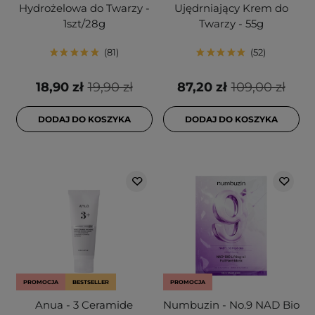
Hydrożelowa do Twarzy -
Ujędrniający Krem do
1szt/28g
Twarzy - 55g
81
52
18,90 zł
19,90 zł
87,20 zł
109,00 zł
DODAJ DO KOSZYKA
DODAJ DO KOSZYKA
PROMOCJA
BESTSELLER
PROMOCJA
Anua - 3 Ceramide
Numbuzin - No.9 NAD Bio