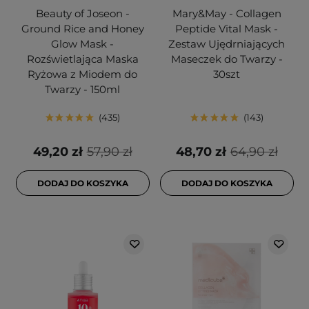
Beauty of Joseon -
Mary&May - Collagen
Ground Rice and Honey
Peptide Vital Mask -
Glow Mask -
Zestaw Ujędrniających
Rozświetlająca Maska
Maseczek do Twarzy -
Ryżowa z Miodem do
30szt
Twarzy - 150ml
435
143
49,20 zł
57,90 zł
48,70 zł
64,90 zł
DODAJ DO KOSZYKA
DODAJ DO KOSZYKA