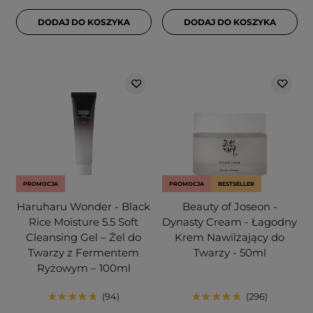
DODAJ DO KOSZYKA
DODAJ DO KOSZYKA
PROMOCJA
PROMOCJA
BESTSELLER
Haruharu Wonder - Black
Beauty of Joseon -
Rice Moisture 5.5 Soft
Dynasty Cream - Łagodny
Cleansing Gel – Żel do
Krem Nawilżający do
Twarzy z Fermentem
Twarzy - 50ml
Ryżowym – 100ml
94
296