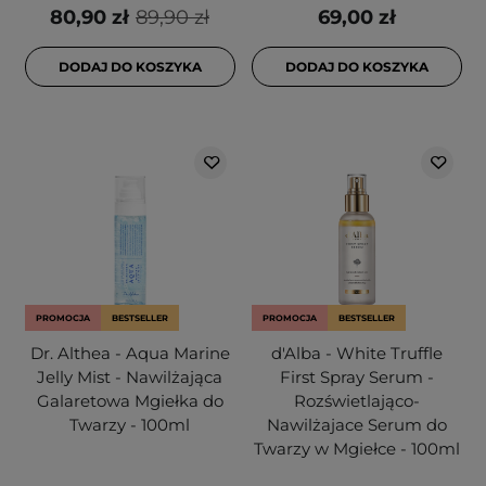
80,90 zł
89,90 zł
69,00 zł
DODAJ DO KOSZYKA
DODAJ DO KOSZYKA
PROMOCJA
BESTSELLER
PROMOCJA
BESTSELLER
Dr. Althea - Aqua Marine
d'Alba - White Truffle
Jelly Mist - Nawilżająca
First Spray Serum -
Galaretowa Mgiełka do
Rozświetlająco-
Twarzy - 100ml
Nawilżajace Serum do
Twarzy w Mgiełce - 100ml