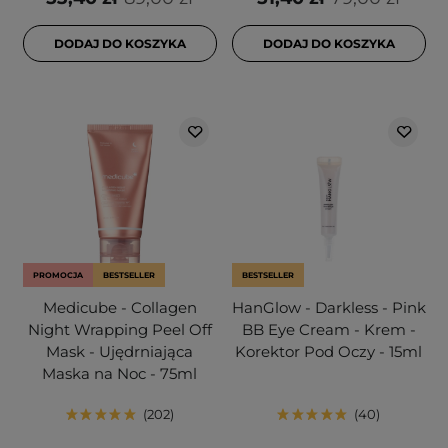
DODAJ DO KOSZYKA
DODAJ DO KOSZYKA
PROMOCJA
BESTSELLER
BESTSELLER
Medicube - Collagen
HanGlow - Darkless - Pink
Night Wrapping Peel Off
BB Eye Cream - Krem -
Mask - Ujędrniająca
Korektor Pod Oczy - 15ml
Maska na Noc - 75ml
202
40