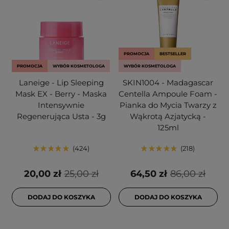
PROMOCJA
BESTSELLER
PROMOCJA
WYBÓR KOSMETOLOGA
WYBÓR KOSMETOLOGA
Laneige - Lip Sleeping
SKIN1004 - Madagascar
Mask EX - Berry - Maska
Centella Ampoule Foam -
Intensywnie
Pianka do Mycia Twarzy z
Regenerująca Usta - 3g
Wąkrotą Azjatycką -
125ml
424
218
20,00 zł
25,00 zł
64,50 zł
86,00 zł
DODAJ DO KOSZYKA
DODAJ DO KOSZYKA