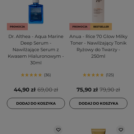
PROMOCJA
PROMOCJA
BESTSELLER
Dr. Althea - Aqua Marine
Anua - Rice 70 Glow Milky
Deep Serum -
Toner - Nawilżający Tonik
Nawilżające Serum z
Ryżowy do Twarzy -
Kwasem Hialuronowym -
250ml
30ml
36
125
44,90 zł
69,00 zł
75,90 zł
79,90 zł
DODAJ DO KOSZYKA
DODAJ DO KOSZYKA