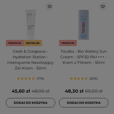
PROMOCJA
BESTSELLER
PROMOCJA
Geek & Gorgeous -
Tocobo - Bio Watery Sun
Hydration Station -
Cream - SPF50 PA++++ -
Intensywnie Nawilżający
Krem z Filtrem - 50ml
Żel-Krem - 50ml
176
206
45,60 zł
48,00 zł
48,30 zł
69,00 zł
DODAJ DO KOSZYKA
DODAJ DO KOSZYKA