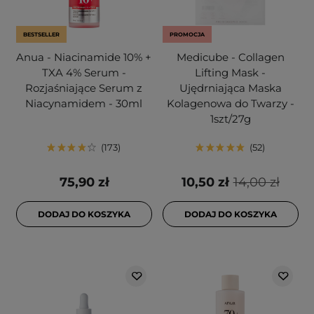
BESTSELLER
PROMOCJA
Anua - Niacinamide 10% +
Medicube - Collagen
TXA 4% Serum -
Lifting Mask -
Rozjaśniające Serum z
Ujędrniająca Maska
Niacynamidem - 30ml
Kolagenowa do Twarzy -
1szt/27g
173
52
75,90 zł
10,50 zł
14,00 zł
DODAJ DO KOSZYKA
DODAJ DO KOSZYKA