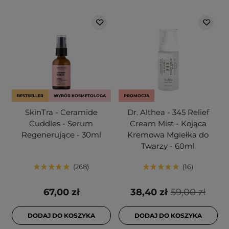
BESTSELLER
WYBÓR KOSMETOLOGA
PROMOCJA
SkinTra - Ceramide
Dr. Althea - 345 Relief
Cuddles - Serum
Cream Mist - Kojąca
Regenerujące - 30ml
Kremowa Mgiełka do
Twarzy - 60ml
268
16
67,00 zł
38,40 zł
59,00 zł
DODAJ DO KOSZYKA
DODAJ DO KOSZYKA