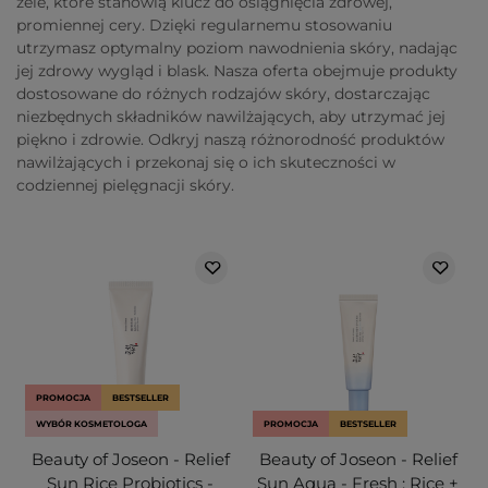
żele, które stanowią klucz do osiągnięcia zdrowej,
promiennej cery. Dzięki regularnemu stosowaniu
utrzymasz optymalny poziom nawodnienia skóry, nadając
jej zdrowy wygląd i blask. Nasza oferta obejmuje produkty
dostosowane do różnych rodzajów skóry, dostarczając
niezbędnych składników nawilżających, aby utrzymać jej
piękno i zdrowie. Odkryj naszą różnorodność produktów
nawilżających i przekonaj się o ich skuteczności w
codziennej pielęgnacji skóry.
PROMOCJA
BESTSELLER
WYBÓR KOSMETOLOGA
PROMOCJA
BESTSELLER
Beauty of Joseon - Relief
Beauty of Joseon - Relief
Sun Rice Probiotics -
Sun Aqua - Fresh : Rice +