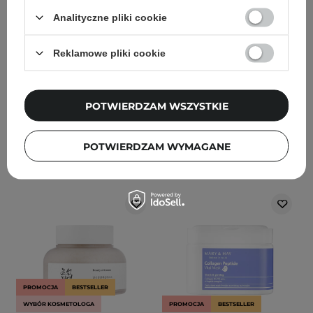
Cream - Nawilżający
Quercetinol Pore Deep
Krem do Twarzy z
Cleansing Foam -
Analityczne pliki cookie
Ceramidami i
Dogłębnie Oczyszczająca
Cholesterolem - 80ml
Pianka do Twarzy - 150ml
Reklamowe pliki cookie
88
184
POTWIERDZAM WSZYSTKIE
126,70 zł
149,00 zł
52,20 zł
54,90 zł
DODAJ DO KOSZYKA
DODAJ DO KOSZYKA
POTWIERDZAM WYMAGANE
PROMOCJA
BESTSELLER
WYBÓR KOSMETOLOGA
PROMOCJA
BESTSELLER