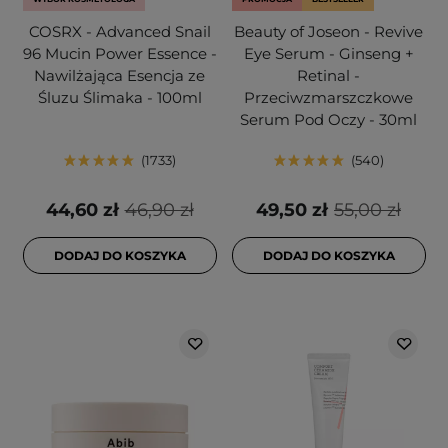
COSRX - Advanced Snail
Beauty of Joseon - Revive
96 Mucin Power Essence -
Eye Serum - Ginseng +
Nawilżająca Esencja ze
Retinal -
Śluzu Ślimaka - 100ml
Przeciwzmarszczkowe
Serum Pod Oczy - 30ml
1733
540
44,60 zł
46,90 zł
49,50 zł
55,00 zł
DODAJ DO KOSZYKA
DODAJ DO KOSZYKA