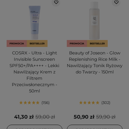
PROMOCJA
BESTSELLER
PROMOCJA
BESTSELLER
COSRX - Ultra - Light
Beauty of Joseon - Glow
Invisible Sunscreen
Replenishing Rice Milk -
SPF50+/PA++++ - Lekki
Nawilżający Tonik Ryżowy
Nawilżający Krem z
do Twarzy - 150ml
Filtrem
Przeciwsłonecznym -
50ml
156
302
41,30 zł
59,00 zł
50,90 zł
59,90 zł