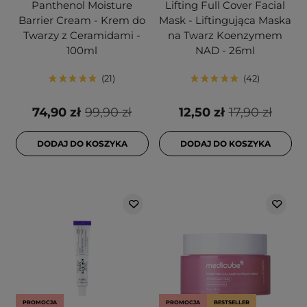
Panthenol Moisture
Lifting Full Cover Facial
Barrier Cream - Krem do
Mask - Liftingująca Maska
Twarzy z Ceramidami -
na Twarz Koenzymem
100ml
NAD - 26ml
21
42
74,90 zł
99,90 zł
12,50 zł
17,90 zł
DODAJ DO KOSZYKA
DODAJ DO KOSZYKA
PROMOCJA
PROMOCJA
BESTSELLER