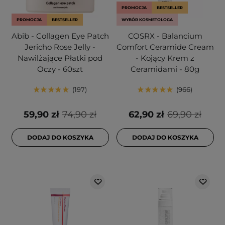
PROMOCJA
BESTSELLER
PROMOCJA
BESTSELLER
WYBÓR KOSMETOLOGA
Abib - Collagen Eye Patch
COSRX - Balancium
Jericho Rose Jelly -
Comfort Ceramide Cream
Nawilżające Płatki pod
- Kojący Krem z
Oczy - 60szt
Ceramidami - 80g
197
966
59,90 zł
74,90 zł
62,90 zł
69,90 zł
DODAJ DO KOSZYKA
DODAJ DO KOSZYKA