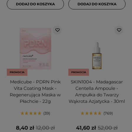
DODAJ DO KOSZYKA
DODAJ DO KOSZYKA
PROMOCJA
PROMOCJA
Medicube - PDRN Pink
SKIN1004 - Madagascar
Vita Coating Mask -
Centella Ampoule -
Regenerująca Maska w
Ampułka do Twarzy
Płachcie - 22g
Wąkrota Azjatycka - 30ml
39
769
8,40 zł
12,00 zł
41,60 zł
52,00 zł