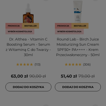
PROMOCJA
BESTSELLER
PROMOCJA
BESTSELLER
WYBÓR KOSMETOLOGA
WYBÓR KOSMETOLOGA
Dr. Althea - Vitamin C
Round Lab - Birch Juice
Boosting Serum - Serum
Moisturizing Sun Cream
z Witaminą C do Twarzy -
SPF50+ PA++++ - Krem
30ml
Przeciwsłoneczny - 50ml
113
306
63,00 zł
90,00 zł
51,40 zł
79,00 zł
DODAJ DO KOSZYKA
DODAJ DO KOSZYKA