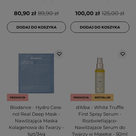
80,90 zł
89,90 zł
100,00 zł
125,00 zł
DODAJ DO KOSZYKA
DODAJ DO KOSZYKA
PROMOCJA
PROMOCJA
BESTSELLER
Biodance - Hydro Cera-
d'Alba - White Truffle
nol Real Deep Mask -
First Spray Serum -
Nawilżająca Maska
Rozświetlająco-
Kolagenowa do Twarzy -
Nawilżajace Serum do
1szt/34g
Twarzy w Mgiełce - 50ml