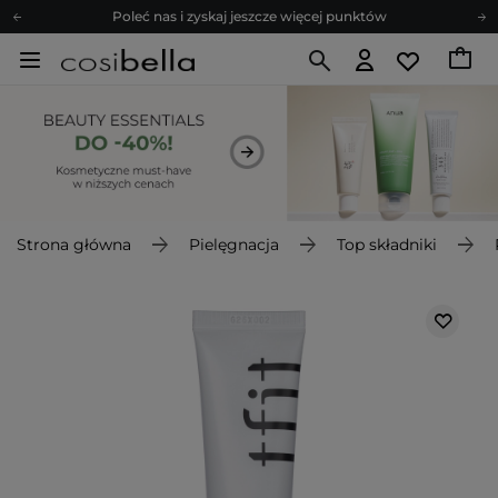
Poleć nas i zyskaj jeszcze więcej punktów
Zapisz się na newsletter pełen porad
Bezpłatne konsultacje kosmetologiczne
Z nami to możliwe! Realizacja zamówienia do 24h.
Poleć nas i zyskaj jeszcze więcej punktów
Zapisz się na newsletter pełen porad
Strona główna
Pielęgnacja
Top składniki