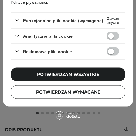
Polityce prywatności
.
Zawsze
Funkcjonalne pliki cookie (wymagane)
aktywne
BESTSELLER
Analityczne pliki cookie
COSRX - Low pH Good
COSRX - Galactomyces 95
Morning Gel Cleanser -
Tone Balancing Essence -
Reklamowe pliki cookie
Łagodny Żel do Mycia
Esencja do Twarzy z
Twarzy - 150ml
Filtratem ze
Sfermentowanych
POTWIERDZAM WSZYSTKIE
Drożdży - 100ml
POTWIERDZAM WYMAGANE
34,00 zł
58,00 zł
OPIS PRODUKTU