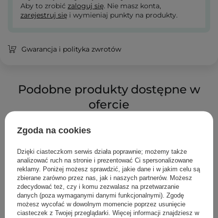
Aby to zrobić
zaloguj się
. Nie masz konta,
zarejestruj się
i wymieniaj punkty na produkty.
Gwarancja i polityka zwrotów
Podobne produkty dostępne w
ofercie
Zgoda na cookies
Dzięki ciasteczkom serwis działa poprawnie; możemy także
analizować ruch na stronie i prezentować Ci spersonalizowane
reklamy. Poniżej możesz sprawdzić, jakie dane i w jakim celu są
zbierane zarówno przez nas, jak i naszych partnerów. Możesz
zdecydować też, czy i komu zezwalasz na przetwarzanie
danych (poza wymaganymi danymi funkcjonalnymi). Zgodę
możesz wycofać w dowolnym momencie poprzez usunięcie
ciasteczek z Twojej przeglądarki. Więcej informacji znajdziesz w