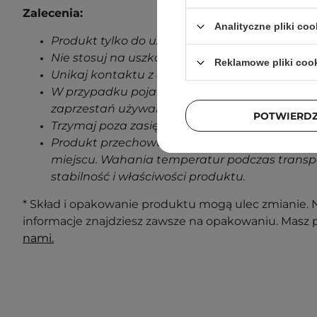
Zalecenia:
Analityczne pliki coo
Produkt tylko do użytku zewnętrznego.
Nie stosuj na uszkodzoną skórę.
Reklamowe pliki coo
Unikaj kontaktu z oczami.
W przypadku pojawienia się jakichkolwiek oz
zaprzestań używania produktu.
POTWIERD
Trzymaj poza zasięgiem dzieci.
Produkt przechowuj w temperaturze pokojowe
miejscu. Wahania temperatur podczas transp
stabilność i właściwości produktu.
* Skład i opakowanie produktu mogą ulec zmianie. N
informacje znajdziesz zawsze na opakowaniu. Masz 
nami.