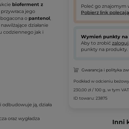
ukcie
bioferment z
Poleć go znajomym
 przywraca jego
Pobierz link polecaj
zbogacona o
pantenol
,
nawilżające działanie
u codziennego jak i
Wymień punkty na 
Aby to zrobić
zaloguj
punkty na produkty.
Gwarancja i polityka z
Podkład w odcieniu beżow
230,00 zł
/
100 g
, w tym VAT
ID towaru: 23875
i odbudowuje ją, działa
cza oraz wygładza
Inni 