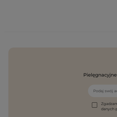
Pielęgnacyjne 
Podaj swój a
Zgadzam
danych p