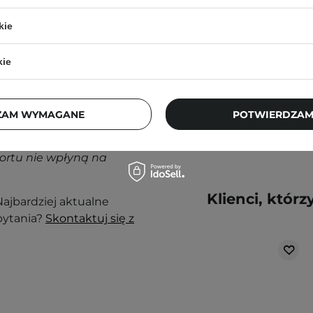
- C00 Fair - 30g
kie
kie
69,00 zł
nak podrażnienia,
ZAM WYMAGANE
POTWIERDZAM
j, w zacienionym
ortu nie wpłyną na
Klienci, którz
ajbardziej aktualne
pytania?
Skontaktuj się z