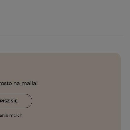
rosto na maila!
PISZ SIĘ
anie moich