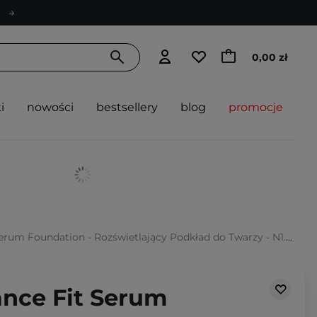
0,00 zł
i
nowości
bestsellery
blog
promocje
um Foundation - Rozświetlający Podkład do Twarzy - N1.5 Suede - 30g
ance Fit Serum