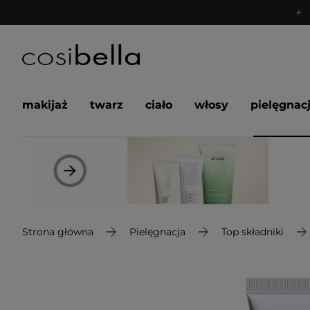
makijaż
twarz
ciało
włosy
pielęgnac
Strona główna
Pielęgnacja
Top składniki