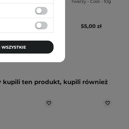
1 Peachy Batter -
Twarzy - Cool - 10g
7g
59,00 zł
55,00 zł
 WSZYSTKIE
y kupili ten produkt, kupili również