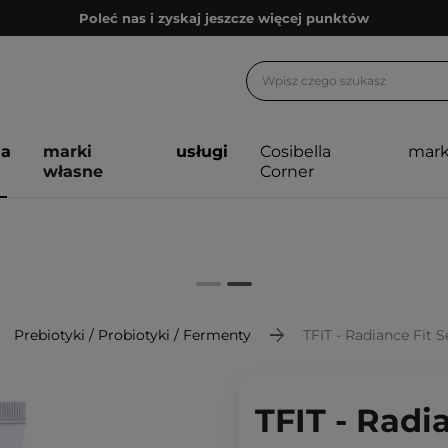
Poleć nas i zyskaj jeszcze więcej punktów
Zapisz się na newsletter pełen porad
Bezpłatne konsultacje kosmetologiczne
Z nami to możliwe! Realizacja zamówienia do 24h.
ja
marki
usługi
Cosibella
mark
Poleć nas i zyskaj jeszcze więcej punktów
własne
Corner
Zapisz się na newsletter pełen porad
Prebiotyki / Probiotyki / Fermenty
TFIT - Radiance Fit Ser
TFIT - Radi