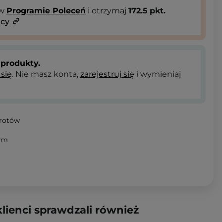
 w
Programie Poleceń
i otrzymaj
172.5
pkt.
ący
produkty.
 się
. Nie masz konta,
zarejestruj się
i wymieniaj
wrotów
ym
klienci sprawdzali również