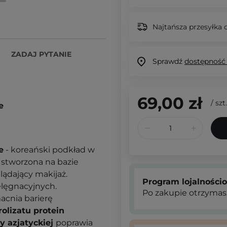
Najtańsza przesyłka o
ZADAJ PYTANIE
Sprawdź
dostępność
69,00 zł
/
szt.
e
e
- koreański podkład w
 stworzona na bazie
lądający makijaż.
Program lojalności
lęgnacyjnych.
Po zakupie otrzymas
cnia barierę
olizatu protein
y azjatyckiej
poprawia