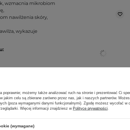
yk, wzmacnia mikrobiom
rę,
om nawilżenia skóry,
awilża, wykazuje
u:
kórę twarzy za pomocą
ą. Zajrzyj do naszego
ła poprawnie; możemy także analizować ruch na stronie i prezentować Ci spe
ęcej.
 w jakim celu są zbierane zarówno przez nas, jak i naszych partnerów. Może
anych (poza wymaganymi danymi funkcjonalnymi). Zgodę możesz wycofać w
TFIT - Radiance Fit
rzeglądarki. Więcej informacji znajdziesz w
Polityce prywatności
.
Serum Foundation
- Rozświetlający
Podkład do Twarzy
cookie (wymagane)