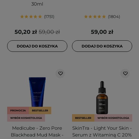
30ml
1751
1804
50,20 zł
59,00 zł
59,00 zł
DODAJ DO KOSZYKA
DODAJ DO KOSZYKA
PROMOCJA
BESTSELLER
WYBÓR KOSMETOLOGA
BESTSELLER
WYBÓR KOSMETOLOGA
Medicube - Zero Pore
SkinTra - Light Your Skin -
Blackhead Mud Mask -
Serum z Witaminą C 20%