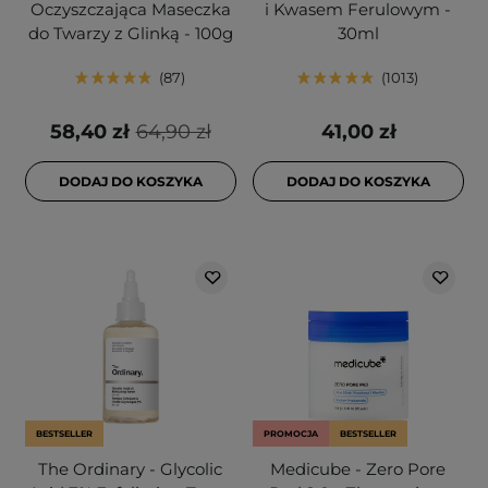
Oczyszczająca Maseczka
i Kwasem Ferulowym -
do Twarzy z Glinką - 100g
30ml
87
1013
58,40 zł
64,90 zł
41,00 zł
DODAJ DO KOSZYKA
DODAJ DO KOSZYKA
BESTSELLER
PROMOCJA
BESTSELLER
The Ordinary - Glycolic
Medicube - Zero Pore