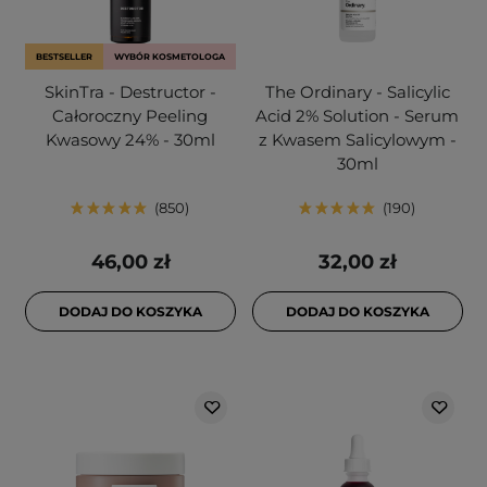
BESTSELLER
WYBÓR KOSMETOLOGA
SkinTra - Destructor -
The Ordinary - Salicylic
Całoroczny Peeling
Acid 2% Solution - Serum
Kwasowy 24% - 30ml
z Kwasem Salicylowym -
30ml
850
190
46,00 zł
32,00 zł
DODAJ DO KOSZYKA
DODAJ DO KOSZYKA