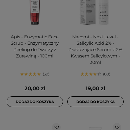
Apis - Enzymatic Face
Nacomi - Next Level -
Scrub - Enzymatyczny
Salicylic Acid 2% -
Peeling do Twarzy z
Złuszczające Serum z 2%
Żurawiną - 100ml
Kwasem Salicylowym -
30ml
39
80
20,00 zł
19,00 zł
DODAJ DO KOSZYKA
DODAJ DO KOSZYKA