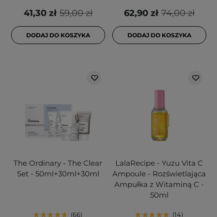
41,30 zł
59,00 zł
62,90 zł
74,00 zł
DODAJ DO KOSZYKA
DODAJ DO KOSZYKA
The Ordinary - The Clear
LalaRecipe - Yuzu Vita C
Set - 50ml+30ml+30ml
Ampoule - Rozświetlająca
Ampułka z Witaminą C -
50ml
66
14