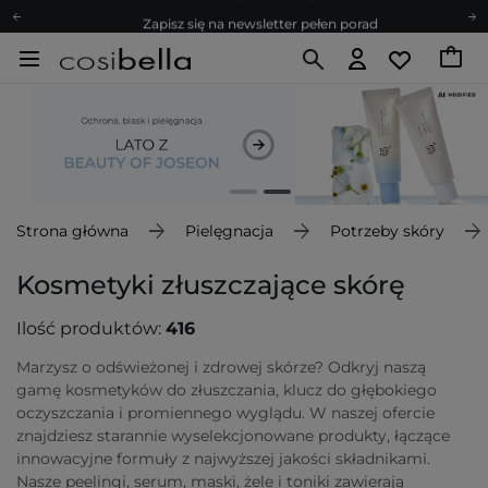
Zapisz się na newsletter pełen porad
Bezpłatne konsultacje kosmetologiczne
Z nami to możliwe! Realizacja zamówienia do 24h.
Poleć nas i zyskaj jeszcze więcej punktów
Zapisz się na newsletter pełen porad
Strona główna
Pielęgnacja
Potrzeby skóry
Kosmetyki złuszczające skórę
Ilość produktów:
416
Marzysz o odświeżonej i zdrowej skórze? Odkryj naszą
gamę kosmetyków do złuszczania, klucz do głębokiego
oczyszczania i promiennego wyglądu. W naszej ofercie
znajdziesz starannie wyselekcjonowane produkty, łączące
innowacyjne formuły z najwyższej jakości składnikami.
Nasze peelingi, serum, maski, żele i toniki zawierają