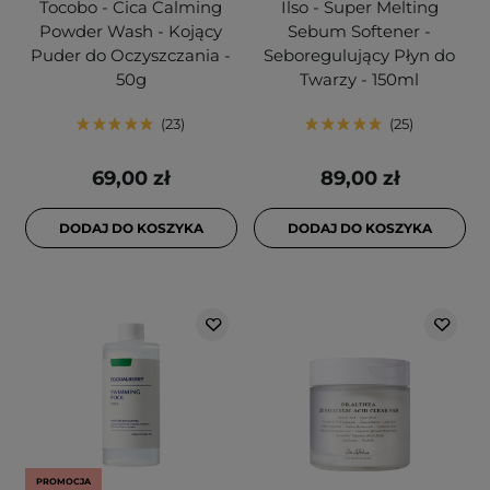
Tocobo - Cica Calming
Ilso - Super Melting
Powder Wash - Kojący
Sebum Softener -
Puder do Oczyszczania -
Seboregulujący Płyn do
50g
Twarzy - 150ml
23
25
69,00 zł
89,00 zł
DODAJ DO KOSZYKA
DODAJ DO KOSZYKA
PROMOCJA