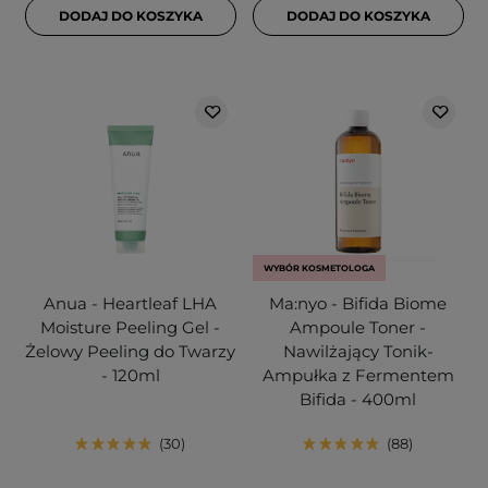
DODAJ DO KOSZYKA
DODAJ DO KOSZYKA
WYBÓR KOSMETOLOGA
Anua - Heartleaf LHA
Ma:nyo - Bifida Biome
Moisture Peeling Gel -
Ampoule Toner -
Żelowy Peeling do Twarzy
Nawilżający Tonik-
- 120ml
Ampułka z Fermentem
Bifida - 400ml
30
88