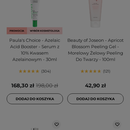
PROMOCJA
WYBÓR KOSMETOLOGA
Paula's Choice - Azelaic
Beauty of Joseon - Apricot
Acid Booster - Serum z
Blossom Peeling Gel -
10% Kwasem
Morelowy Żelowy Peeling
Azelainowym - 30ml
Do Twarzy - 100ml
304
121
168,30 zł
198,00 zł
42,90 zł
DODAJ DO KOSZYKA
DODAJ DO KOSZYKA