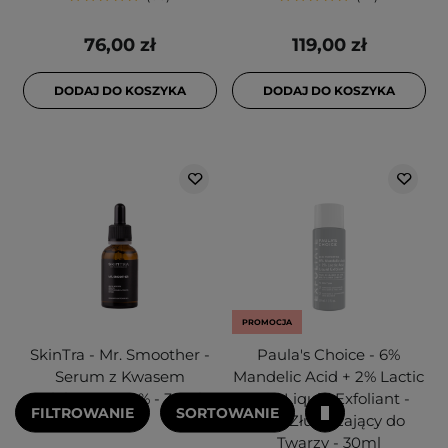
76,00 zł
119,00 zł
DODAJ DO KOSZYKA
DODAJ DO KOSZYKA
PROMOCJA
SkinTra - Mr. Smoother -
Paula's Choice - 6%
Serum z Kwasem
Mandelic Acid + 2% Lactic
Mlekowym 10% - 30ml
Acid Liquid Exfoliant -
FILTROWANIE
SORTOWANIE
Płyn Złuszczający do
Twarzy - 30ml