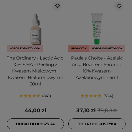
WYBÓR KOSMETOLOGA
PROMOCJA
WYBÓR KOSMETOLOGA
The Ordinary - Lactic Acid
Paula's Choice - Azelaic
10% + HA - Peeling z
Acid Booster - Serum z
Kwasem Mlekowym i
10% Kwasem
Kwasem Hialuronowym -
Azelainowym - 5ml
30ml
841
304
44,00 zł
37,10 zł
39,00 zł
DODAJ DO KOSZYKA
DODAJ DO KOSZYKA