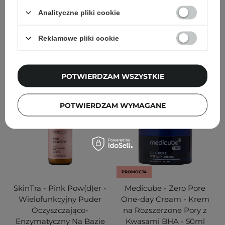
15
198
Analityczne pliki cookie
71,90 zł
89,90 zł
116,10 zł
129,00 zł
Reklamowe pliki cookie
DODAJ DO KOSZYKA
DODAJ DO KOSZYKA
POTWIERDZAM WSZYSTKIE
POTWIERDZAM WYMAGANE
PROMOCJA
SkinTra - Pink Pow(d)er -
Medicube - Zero Pore
Wielofunkcyjny Puder
One-day Cream - Krem
Oczyszczająco-
na Rozszerzone Pory z
Enzymatyczny Na Bazie
Kwasami BHA - 50ml