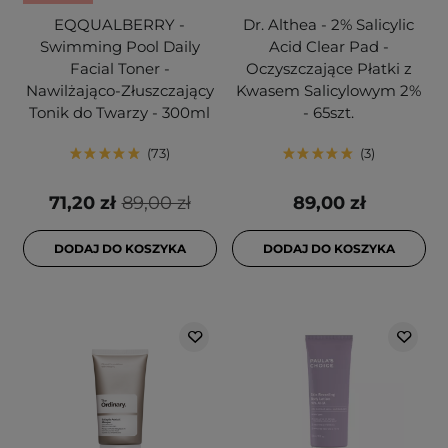
EQQUALBERRY -
Dr. Althea - 2% Salicylic
Swimming Pool Daily
Acid Clear Pad -
Facial Toner -
Oczyszczające Płatki z
Nawilżająco-Złuszczający
Kwasem Salicylowym 2%
Tonik do Twarzy - 300ml
- 65szt.
73
3
71,20 zł
89,00 zł
89,00 zł
DODAJ DO KOSZYKA
DODAJ DO KOSZYKA