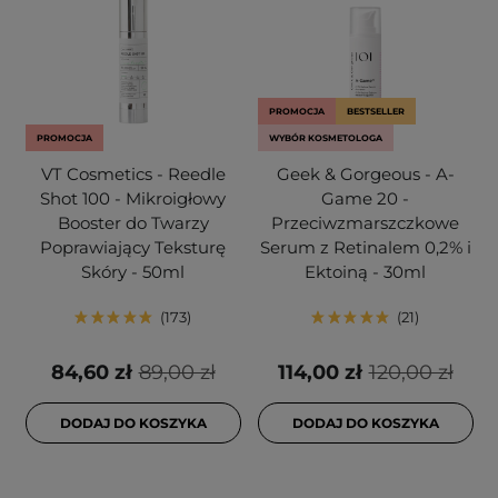
PROMOCJA
BESTSELLER
PROMOCJA
WYBÓR KOSMETOLOGA
VT Cosmetics - Reedle
Geek & Gorgeous - A-
Shot 100 - Mikroigłowy
Game 20 -
Booster do Twarzy
Przeciwzmarszczkowe
Poprawiający Teksturę
Serum z Retinalem 0,2% i
Skóry - 50ml
Ektoiną - 30ml
173
21
84,60 zł
89,00 zł
114,00 zł
120,00 zł
DODAJ DO KOSZYKA
DODAJ DO KOSZYKA