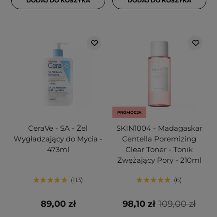
DODAJ DO KOSZYKA
DODAJ DO KOSZYKA
PROMOCJA
CeraVe - SA - Żel
SKIN1004 - Madagaskar
Wygładzający do Mycia -
Centella Poremizing
473ml
Clear Toner - Tonik
Zwężający Pory - 210ml
113
6
89,00 zł
98,10 zł
109,00 zł