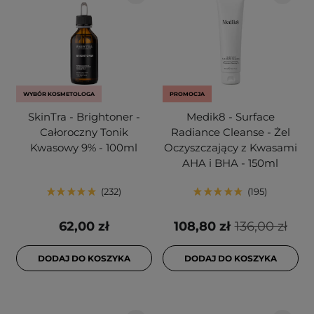
WYBÓR KOSMETOLOGA
PROMOCJA
SkinTra - Brightoner -
Medik8 - Surface
Całoroczny Tonik
Radiance Cleanse - Żel
Kwasowy 9% - 100ml
Oczyszczający z Kwasami
AHA i BHA - 150ml
232
195
62,00 zł
108,80 zł
136,00 zł
DODAJ DO KOSZYKA
DODAJ DO KOSZYKA