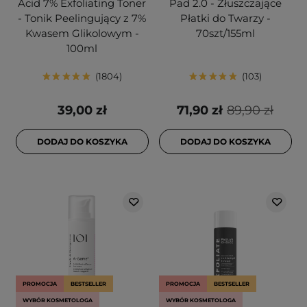
Acid 7% Exfoliating Toner
Pad 2.0 - Złuszczające
- Tonik Peelingujący z 7%
Płatki do Twarzy -
Kwasem Glikolowym -
70szt/155ml
100ml
1804
103
39,00 zł
71,90 zł
89,90 zł
DODAJ DO KOSZYKA
DODAJ DO KOSZYKA
PROMOCJA
BESTSELLER
PROMOCJA
BESTSELLER
WYBÓR KOSMETOLOGA
WYBÓR KOSMETOLOGA