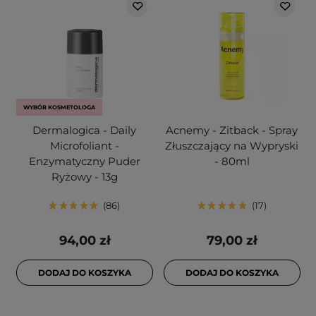
WYBÓR KOSMETOLOGA
Dermalogica - Daily
Acnemy - Zitback - Spray
Microfoliant -
Złuszczający na Wypryski
Enzymatyczny Puder
- 80ml
Ryżowy - 13g
86
17
94,00 zł
79,00 zł
DODAJ DO KOSZYKA
DODAJ DO KOSZYKA