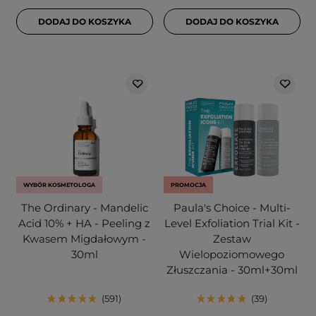
DODAJ DO KOSZYKA
DODAJ DO KOSZYKA
WYBÓR KOSMETOLOGA
PROMOCJA
The Ordinary - Mandelic
Paula's Choice - Multi-
Acid 10% + HA - Peeling z
Level Exfoliation Trial Kit -
Kwasem Migdałowym -
Zestaw
30ml
Wielopoziomowego
Złuszczania - 30ml+30ml
591
39