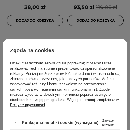
38,00 zł
93,50 zł
110,00 zł
DODAJ DO KOSZYKA
DODAJ DO KOSZYKA
Zgoda na cookies
Dzięki ciasteczkom serwis działa poprawnie; możemy także
analizować ruch na stronie i prezentować Ci spersonalizowane
reklamy. Poniżej możesz sprawdzić, jakie dane i w jakim celu są
zbierane zarówno przez nas, jak i naszych partnerów. Możesz
zdecydować też, czy i komu zezwalasz na przetwarzanie
PROMOCJA
PROMOCJA
danych (poza wymaganymi danymi funkcjonalnymi). Zgodę
możesz wycofać w dowolnym momencie poprzez usunięcie
Anua - BHA 2% Gentle
VT Cosmetics - Reedle
ciasteczek z Twojej przeglądarki. Więcej informacji znajdziesz w
Exfoliating Toner -
Shot 300 - Mikroigłowy
Polityce prywatności
.
Złuszczający Tonik do
Booster do Twarzy
Twarzy z Kwasami - 150ml
Poprawiający Teksturę
Zawsze
Skóry - 50ml
Funkcjonalne pliki cookie (wymagane)
aktywne