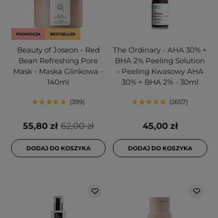
PROMOCJA
BESTSELLER
Beauty of Joseon - Red
The Ordinary - AHA 30% +
Bean Refreshing Pore
BHA 2% Peeling Solution
Mask - Maska Glinkowa -
- Peeling Kwasowy AHA
140ml
30% + BHA 2% - 30ml
399
2657
55,80 zł
62,00 zł
45,00 zł
DODAJ DO KOSZYKA
DODAJ DO KOSZYKA