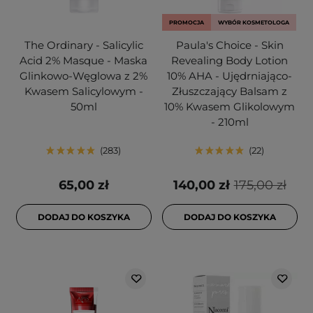
PROMOCJA
WYBÓR KOSMETOLOGA
The Ordinary - Salicylic
Paula's Choice - Skin
Acid 2% Masque - Maska
Revealing Body Lotion
Glinkowo-Węglowa z 2%
10% AHA - Ujędrniająco-
Kwasem Salicylowym -
Złuszczający Balsam z
50ml
10% Kwasem Glikolowym
- 210ml
283
22
65,00 zł
140,00 zł
175,00 zł
DODAJ DO KOSZYKA
DODAJ DO KOSZYKA