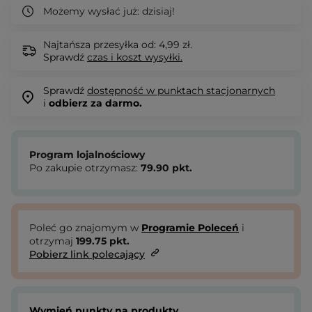
Możemy wysłać już:
dzisiaj!
Najtańsza przesyłka od: 4,99 zł.
Sprawdź
czas i koszt wysyłki.
Sprawdź
dostępność w punktach stacjonarnych
i
odbierz za darmo.
Program lojalnościowy
Po zakupie otrzymasz:
79.90
pkt.
Poleć go znajomym w
Programie Poleceń
i
otrzymaj
199.75
pkt.
Pobierz link polecający
Wymień punkty na produkty.