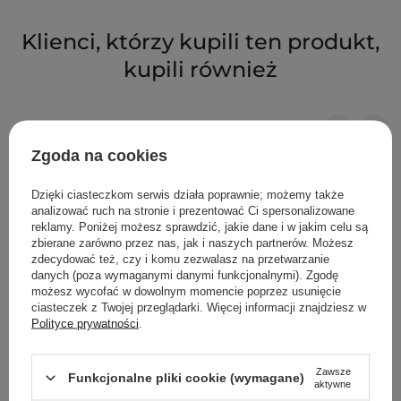
Klienci, którzy kupili ten produkt,
kupili również
Zgoda na cookies
Dzięki ciasteczkom serwis działa poprawnie; możemy także
analizować ruch na stronie i prezentować Ci spersonalizowane
reklamy. Poniżej możesz sprawdzić, jakie dane i w jakim celu są
zbierane zarówno przez nas, jak i naszych partnerów. Możesz
zdecydować też, czy i komu zezwalasz na przetwarzanie
danych (poza wymaganymi danymi funkcjonalnymi). Zgodę
możesz wycofać w dowolnym momencie poprzez usunięcie
ciasteczek z Twojej przeglądarki. Więcej informacji znajdziesz w
Polityce prywatności
.
Zawsze
PROMOCJA
BESTSELLER
Funkcjonalne pliki cookie (wymagane)
aktywne