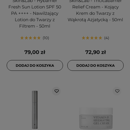
Skin&Lab - Hybarrier
Skin&Lab - Tricicabarrier
Fresh Sun Lotion SPF 50
Relief Cream - Kojący
PA ++++ - Nawilżający
Krem do Twarzy z
Lotion do Twarzy z
Wąkrotą Azjatycką - 50ml
Filtrem - 50ml
10
4
79,00 zł
72,90 zł
DODAJ DO KOSZYKA
DODAJ DO KOSZYKA