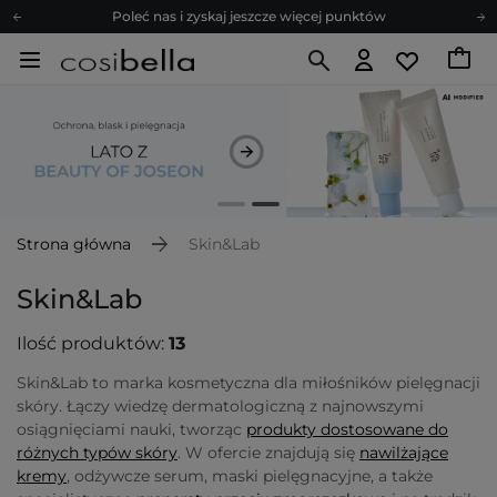
Poleć nas i zyskaj jeszcze więcej punktów
Zapisz się na newsletter pełen porad
Bezpłatne konsultacje kosmetologiczne
Z nami to możliwe! Realizacja zamówienia do 24h.
Poleć nas i zyskaj jeszcze więcej punktów
Zapisz się na newsletter pełen porad
Strona główna
Skin&Lab
Skin&Lab
Ilość produktów:
13
Skin&Lab to marka kosmetyczna dla miłośników pielęgnacji
skóry. Łączy wiedzę dermatologiczną z najnowszymi
osiągnięciami nauki, tworząc
produkty dostosowane do
różnych typów skóry
. W ofercie znajdują się
nawilżające
kremy
, odżywcze serum, maski pielęgnacyjne, a także