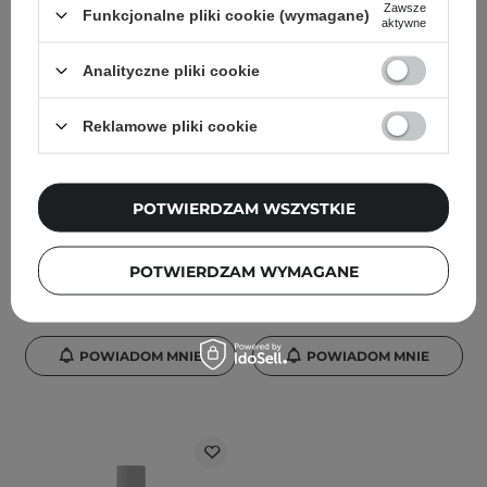
Zawsze
Funkcjonalne pliki cookie (wymagane)
aktywne
Analityczne pliki cookie
Skin&Lab - Hybarrier
Skin&Lab - Porebarrier
Hyaluronic Capsule
Cleansing Balm -
Reklamowe pliki cookie
Cleanser - Nawilżający Żel
Nawilżający Balsam do
do Oczyszczania Twarzy -
Demakijażu i
200ml
Oczyszczania Twarzy -
POTWIERDZAM WSZYSTKIE
100ml
2
4
POTWIERDZAM WYMAGANE
78,00 zł
95,00 zł
115,00 zł
POWIADOM MNIE
POWIADOM MNIE