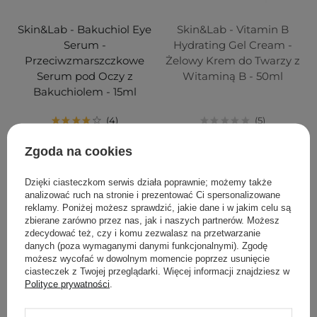
Skin&Lab - Bakuchiol Eye
Skin&Lab - Vitamin B
Serum -
Hydrating Gel Cream -
Przeciwzmarszczkowe
Żelowy Krem do Twarzy z
Serum pod Oczy z
Witaminą B - 50ml
Bakuchiolem - 15ml
4
5
Zgoda na cookies
99,00 zł
94,00 zł
Dzięki ciasteczkom serwis działa poprawnie; możemy także
DODAJ DO KOSZYKA
POWIADOM MNIE
analizować ruch na stronie i prezentować Ci spersonalizowane
reklamy. Poniżej możesz sprawdzić, jakie dane i w jakim celu są
zbierane zarówno przez nas, jak i naszych partnerów. Możesz
zdecydować też, czy i komu zezwalasz na przetwarzanie
danych (poza wymaganymi danymi funkcjonalnymi). Zgodę
możesz wycofać w dowolnym momencie poprzez usunięcie
ciasteczek z Twojej przeglądarki. Więcej informacji znajdziesz w
Polityce prywatności
.