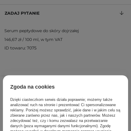
ZADAJ PYTANIE
Serum peptydowe do skóry dojrzałej
146,67 zł
/
100 ml
, w tym VAT
ID towaru: 7075
44,00 zł
/
szt.
Zgoda na cookies
DODAJ DO KOSZYKA
Dzięki ciasteczkom serwis działa poprawnie; możemy także
analizować ruch na stronie i prezentować Ci spersonalizowane
reklamy. Poniżej możesz sprawdzić, jakie dane i w jakim celu są
Inni klienci sprawdzali również
zbierane zarówno przez nas, jak i naszych partnerów. Możesz
zdecydować też, czy i komu zezwalasz na przetwarzanie
danych (poza wymaganymi danymi funkcjonalnymi). Zgodę
możesz wycofać w dowolnym momencie poprzez usunięcie