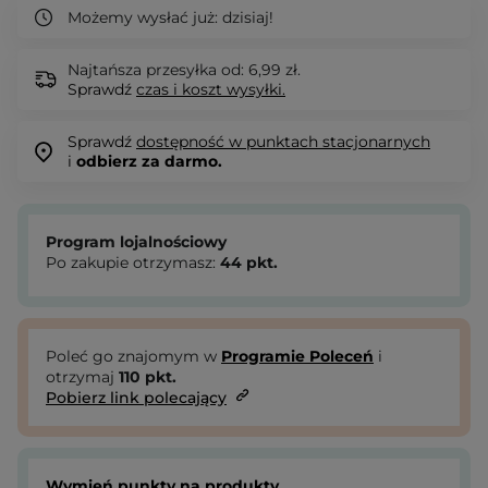
Możemy wysłać już:
dzisiaj!
Najtańsza przesyłka od: 6,99 zł.
Sprawdź
czas i koszt wysyłki.
Sprawdź
dostępność w punktach stacjonarnych
i
odbierz za darmo.
Program lojalnościowy
Po zakupie otrzymasz:
44
pkt.
Poleć go znajomym w
Programie Poleceń
i
otrzymaj
110
pkt.
Pobierz link polecający
Wymień punkty na produkty.