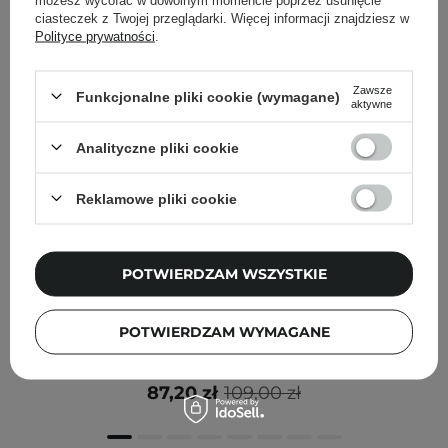
ciasteczek z Twojej przeglądarki. Więcej informacji znajdziesz w
Polityce prywatności
.
Zawsze
Funkcjonalne pliki cookie (wymagane)
aktywne
Analityczne pliki cookie
Reklamowe pliki cookie
POTWIERDZAM WSZYSTKIE
PROMOCJA
Timeless - Skin Care - Matrixyl 3000 Serum- Serum
POTWIERDZAM WYMAGANE
Peptydowe - 30ml
87,20 zł
109,00 zł