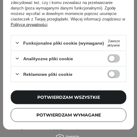
Inni klienci sprawdzali również
zdecydować też, czy i komu zezwalasz na przetwarzanie
danych (poza wymaganymi danymi funkcjonalnymi). Zgodę
możesz wycofać w dowolnym momencie poprzez usunięcie
ciasteczek z Twojej przeglądarki. Więcej informacji znajdziesz w
Polityce prywatności
.
Zawsze
Funkcjonalne pliki cookie (wymagane)
aktywne
Analityczne pliki cookie
Reklamowe pliki cookie
POTWIERDZAM WSZYSTKIE
POTWIERDZAM WYMAGANE
CP-1 - Aquaxyl Complex Intense Moisture Shampoo -
Intensywnie Nawilżający Szampon do Włosów - 100ml