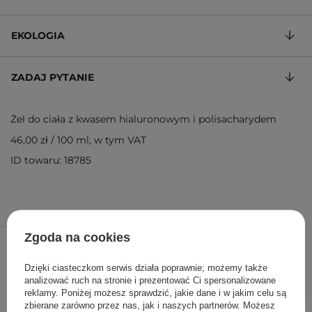
EKOLOGIA
ZADAJ PYTANIE
Żel do ciała z kwasem hialuronowym i polisacharydem
46,00 zł
/
100 ml
, w tym VAT
ID towaru: 18785
23,00 zł
Zgoda na cookies
/
szt.
Dzięki ciasteczkom serwis działa poprawnie; możemy także
DODAJ DO KOSZYKA
analizować ruch na stronie i prezentować Ci spersonalizowane
reklamy. Poniżej możesz sprawdzić, jakie dane i w jakim celu są
zbierane zarówno przez nas, jak i naszych partnerów. Możesz