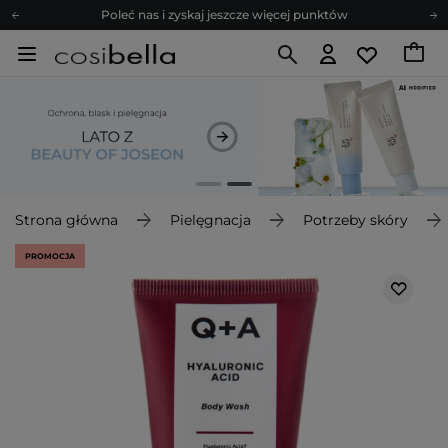
Poleć nas i zyskaj jeszcze więcej punktów
Zapisz się na newsletter pełen porad
Bezpłatne konsultacje kosmetologiczne
Z nami to możliwe! Realizacja zamówienia do 24h.
Poleć nas i zyskaj jeszcze więcej punktów
Zapisz się na newsletter pełen porad
Strona główna
Pielęgnacja
Potrzeby skóry
PROMOCJA