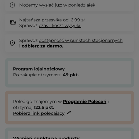
Możemy wysłać już:
w poniedziałek
Najtańsza przesyłka od: 6,99 zł.
Sprawdź
czas i koszt wysyłki.
Sprawdź
dostępność w punktach stacjonarnych
i
odbierz za darmo.
Program lojalnościowy
Po zakupie otrzymasz:
49
pkt.
Poleć go znajomym w
Programie Poleceń
i
otrzymaj
122.5
pkt.
Pobierz link polecający
Wymień punkty na produkty.