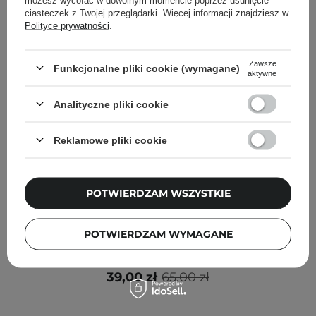
ciasteczek z Twojej przeglądarki. Więcej informacji znajdziesz w
Polityce prywatności
.
Zawsze
Funkcjonalne pliki cookie (wymagane)
aktywne
Analityczne pliki cookie
Reklamowe pliki cookie
POTWIERDZAM WSZYSTKIE
PROMOCJA
Nine Less - A-Control Azelaic Acid Cream - Krem z
POTWIERDZAM WYMAGANE
Kwasem Azelainowym - 50ml
39,00 zł
65,00 zł