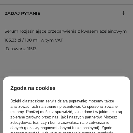
ZADAJ PYTANIE
Serum rozjaśniające przebarwienia z kwasem azelainowym
163,33 zł
/
100 ml
, w tym VAT
ID towaru: 11513
49,00 zł
/
szt.
Zgoda na cookies
DODAJ DO KOSZYKA
Dzięki ciasteczkom serwis działa poprawnie; możemy także
analizować ruch na stronie i prezentować Ci spersonalizowane
reklamy. Poniżej możesz sprawdzić, jakie dane i w jakim celu są
Inni klienci sprawdzali również
zbierane zarówno przez nas, jak i naszych partnerów. Możesz
zdecydować też, czy i komu zezwalasz na przetwarzanie
danych (poza wymaganymi danymi funkcjonalnymi). Zgodę
możesz wycofać w dowolnym momencie poprzez usunięcie