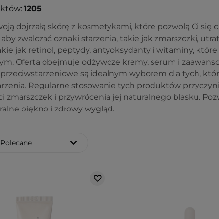
uktów:
1205
oją dojrzałą skórę z kosmetykami, które pozwolą Ci się c
aby zwalczać oznaki starzenia, takie jak zmarszczki, utrat
akie jak retinol, peptydy, antyoksydanty i witaminy, któ
m. Oferta obejmuje odżywcze kremy, serum i zaawanso
przeciwstarzeniowe są idealnym wyborem dla tych, któ
arzenia. Regularne stosowanie tych produktów przyczynia
i zmarszczek i przywrócenia jej naturalnego blasku. Pozw
ralne piękno i zdrowy wygląd.
Polecane