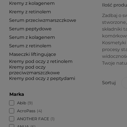
Kremy z kolagenem
Ilość prod
Kremy z retinolem
Zadbaj o sw
Serum przeciwzmarszczkowe
stworzone, 
Serum peptydowe
składniki t
komórkowy
Serum z kolagenem
Kosmetyki 
Serum z retinolem
procesy st
Maseczki liftingujące
widocznośc
Kremy pod oczy z retinolem
Twoje natu
Kremy pod oczy
przeciwzmarszczkowe
Kremy pod oczy z peptydami
Sortuj
Marka
Abib
9
AcroPass
4
ANOTHER FACE
1
ANUA
6