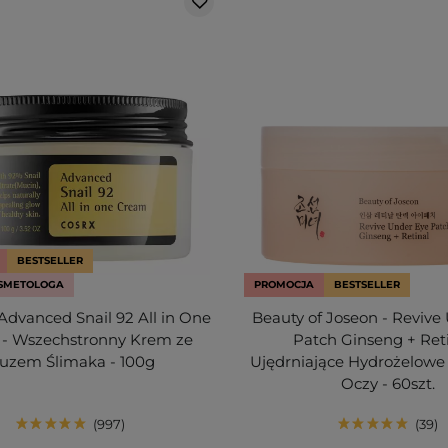
BESTSELLER
SMETOLOGA
PROMOCJA
BESTSELLER
dvanced Snail 92 All in One
Beauty of Joseon - Revive
- Wszechstronny Krem ze
Patch Ginseng + Reti
luzem Ślimaka - 100g
Ujędrniające Hydrożelowe 
Oczy - 60szt.
997
39