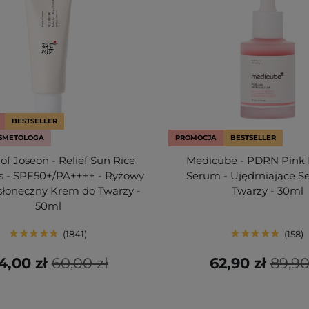
BESTSELLER
SMETOLOGA
PROMOCJA
BESTSELLER
of Joseon - Relief Sun Rice
Medicube - PDRN Pink 
cs - SPF50+/PA++++ - Ryżowy
Serum - Ujędrniające 
słoneczny Krem do Twarzy -
Twarzy - 30ml
50ml
1841
158
4,00 zł
60,00 zł
62,90 zł
89,90