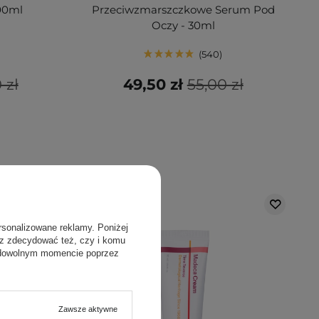
100ml
Przeciwzmarszczkowe Serum Pod
Oczy - 30ml
540
 zł
49,50 zł
55,00 zł
rsonalizowane reklamy. Poniżej
sz zdecydować też, czy i komu
 dowolnym momencie poprzez
Zawsze aktywne