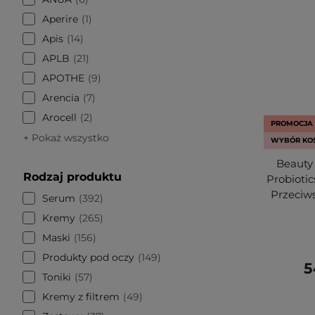
Aperire
1
Apis
14
APLB
21
APOTHE
9
Arencia
7
Arocell
2
PROMOCJA
+ Pokaż wszystko
WYBÓR KO
Beauty 
Rodzaj produktu
Probioti
Przeciw
Serum
392
Kremy
265
Maski
156
Produkty pod oczy
149
5
Toniki
57
Kremy z filtrem
49