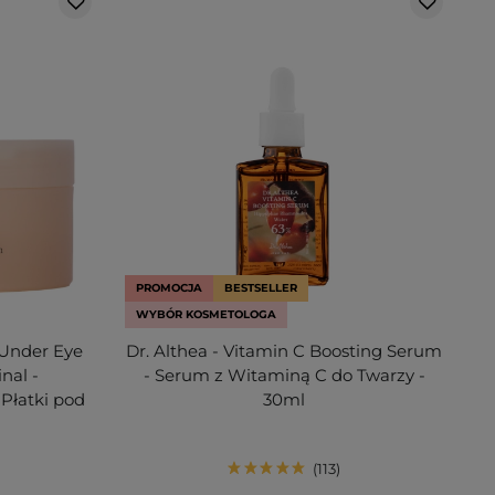
PROMOCJA
BESTSELLER
WYBÓR KOSMETOLOGA
 Under Eye
Dr. Althea - Vitamin C Boosting Serum
nal -
- Serum z Witaminą C do Twarzy -
Płatki pod
30ml
113