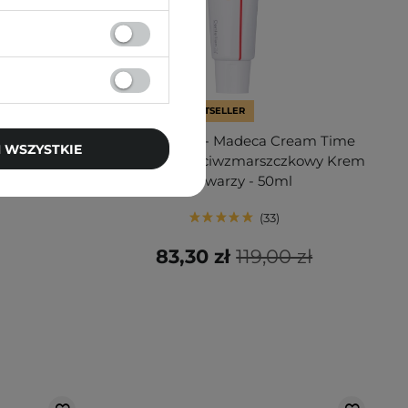
PROMOCJA
BESTSELLER
 Acid 7%
Centellian24 - Madeca Cream Time
 WSZYSTKIE
eelingujący
Reverse - Przeciwzmarszczkowy Krem
 - 240ml
do Twarzy - 50ml
33
83,30 zł
119,00 zł