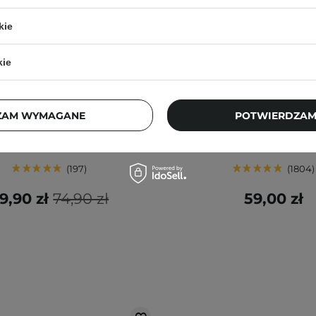
kie
kie
BESTSELLER
BESTSELLER
Collagen Eye Patch Jericho
The Ordinary - Glycolic
ZAM WYMAGANE
POTWIERDZAM
lly - Nawilżające Płatki pod
Exfoliating Toner - Tonik P
Oczy - 60szt
z 7% Kwasem Glikolowym
197
1804
9,90 zł
74,90 zł
59,00 zł