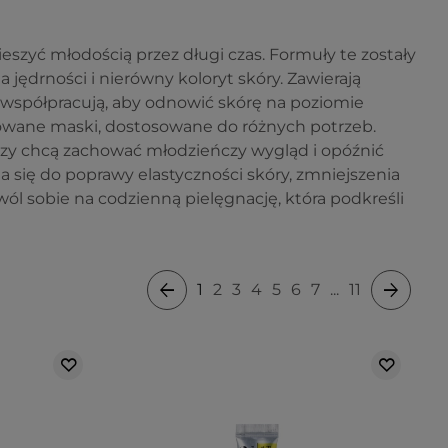
ieszyć młodością przez długi czas. Formuły te zostały
a jędrności i nierówny koloryt skóry. Zawierają
re współpracują, aby odnowić skórę na poziomie
wane maski, dostosowane do różnych potrzeb.
rzy chcą zachować młodzieńczy wygląd i opóźnić
 się do poprawy elastyczności skóry, zmniejszenia
ól sobie na codzienną pielęgnację, która podkreśli
1
2
3
4
5
6
7
...
11