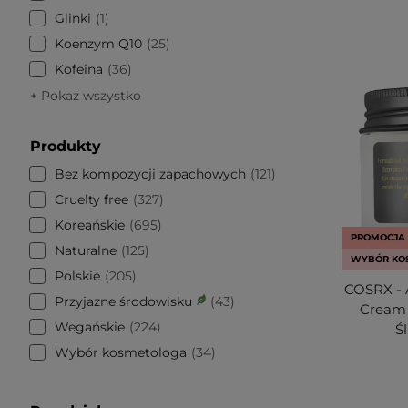
Glinki
1
Koenzym Q10
25
Kofeina
36
+ Pokaż wszystko
Produkty
Bez kompozycji zapachowych
121
Cruelty free
327
Koreańskie
695
PROMOCJA
Naturalne
125
WYBÓR KO
Polskie
205
COSRX - A
Przyjazne środowisku
43
Cream 
Wegańskie
224
Ś
Wybór kosmetologa
34