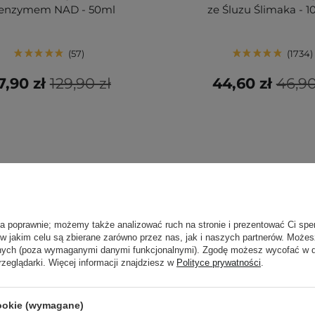
enzymem NAD - 50ml
ze Śluzu Ślimaka - 
57
1734
7,90 zł
129,90 zł
44,60 zł
46,90
ła poprawnie; możemy także analizować ruch na stronie i prezentować Ci spe
 w jakim celu są zbierane zarówno przez nas, jak i naszych partnerów. Może
anych (poza wymaganymi danymi funkcjonalnymi). Zgodę możesz wycofać w
rzeglądarki. Więcej informacji znajdziesz w
Polityce prywatności
.
cookie (wymagane)