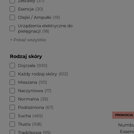
Zestawy
37
Esencje
30
Olejki / Ampułki
19
Urządzenia elektryczne do
pielęgnacji
18
+ Pokaż wszystko
Rodzaj skóry
Dojrzała
930
Każdy rodzaj skóry
612
Mieszana
101
Naczyniowa
17
Normalna
39
Podrażniona
67
Sucha
465
PROMOCJA
Tłusta
108
Numbuz
Essenc
Trądzikowa
95