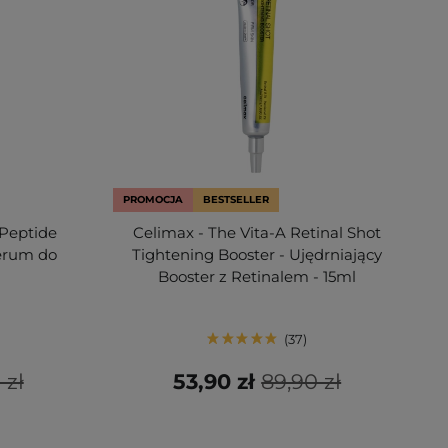
PROMOCJA
BESTSELLER
Peptide
Celimax - The Vita-A Retinal Shot
Serum do
Tightening Booster - Ujędrniający
Booster z Retinalem - 15ml
37
 zł
53,90 zł
89,90 zł