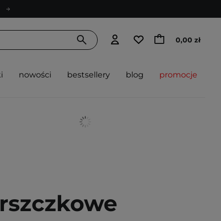
0,00 zł
i
nowości
bestsellery
blog
promocje
rszczkowe