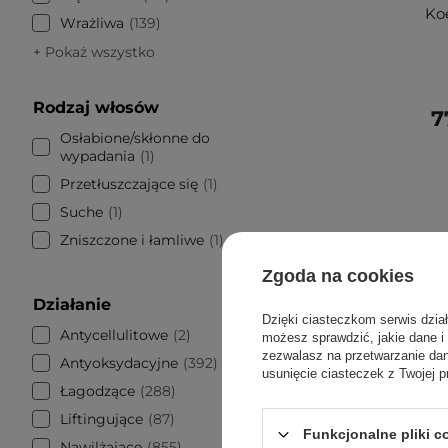
Ko
Wrażliwa
139
+ Pokaż wszystko
Rodzaj włosów
7
Osłabione/skłonne do
wypadania
1
Przetłuszczające się
1
Suche
1
Zniszczone i łamliwe
1
Zgoda na cookies
Działanie
Dzięki ciasteczkom serwis dzia
Antycellulitowe
2
możesz sprawdzić, jakie dane i
zezwalasz na przetwarzanie d
Antyoksydacyjne
392
usunięcie ciasteczek z Twojej p
Łagodzące
288
Liftingujące
87
Funkcjonalne pliki 
Nawilżające
855