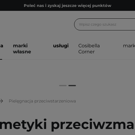
Poleć nas i zyskaj jeszcze więcej punktów
Zapisz się na newsletter pełen porad
Bezpłatne konsultacje kosmetologiczne
Z nami to możliwe! Realizacja zamówienia do 24h.
ja
marki
usługi
Cosibella
mark
Poleć nas i zyskaj jeszcze więcej punktów
własne
Corner
Zapisz się na newsletter pełen porad
Pielęgnacja przeciwstarzeniowa
metyki przeciwzma