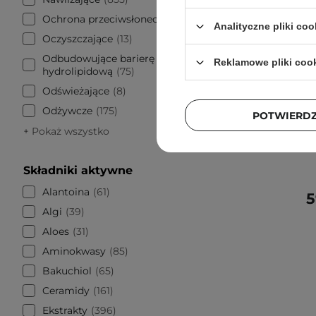
Ochrona przeciwsłoneczna
64
Analityczne pliki coo
Oczyszczające
13
Odbudowujące barierę
Reklamowe pliki coo
hydrolipidową
75
PROMOCJA
Odświeżające
8
Abib - 
Odżywcze
175
POTWIERD
Rose Je
+ Pokaż wszystko
Składniki aktywne
Alantoina
61
5
Algi
39
Aloes
31
Aminokwasy
85
Bakuchiol
65
Ceramidy
161
Ekstrakty
396