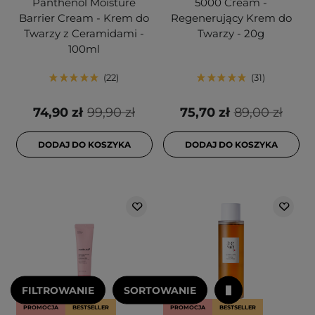
Panthenol Moisture
5000 Cream -
Barrier Cream - Krem do
Regenerujący Krem do
Twarzy z Ceramidami -
Twarzy - 20g
100ml
22
31
74,90 zł
99,90 zł
75,70 zł
89,00 zł
DODAJ DO KOSZYKA
DODAJ DO KOSZYKA
FILTROWANIE
SORTOWANIE
PROMOCJA
BESTSELLER
PROMOCJA
BESTSELLER