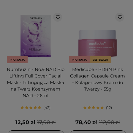
PROMOCJA
PROMOCJA
BESTSELLER
Numbuzin - No.9 NAD Bio
Medicube - PDRN Pink
Lifting Full Cover Facial
Collagen Capsule Cream
Mask - Liftingująca Maska
- Kolagenowy Krem do
na Twarz Koenzymem
Twarzy - 55g
NAD - 26ml
42
12
12,50 zł
17,90 zł
78,40 zł
112,00 zł