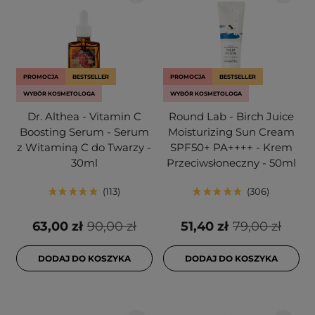
PROMOCJA
BESTSELLER
PROMOCJA
BESTSELLER
WYBÓR KOSMETOLOGA
WYBÓR KOSMETOLOGA
Dr. Althea - Vitamin C
Round Lab - Birch Juice
Boosting Serum - Serum
Moisturizing Sun Cream
z Witaminą C do Twarzy -
SPF50+ PA++++ - Krem
30ml
Przeciwsłoneczny - 50ml
113
306
63,00 zł
90,00 zł
51,40 zł
79,00 zł
DODAJ DO KOSZYKA
DODAJ DO KOSZYKA