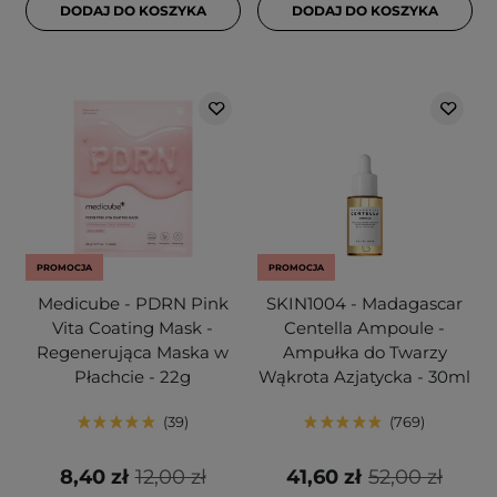
DODAJ DO KOSZYKA
DODAJ DO KOSZYKA
PROMOCJA
PROMOCJA
Medicube - PDRN Pink
SKIN1004 - Madagascar
Vita Coating Mask -
Centella Ampoule -
Regenerująca Maska w
Ampułka do Twarzy
Płachcie - 22g
Wąkrota Azjatycka - 30ml
39
769
8,40 zł
12,00 zł
41,60 zł
52,00 zł