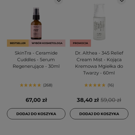
BESTSELLER
WYBÓR KOSMETOLOGA
PROMOCJA
SkinTra - Ceramide
Dr. Althea - 345 Relief
Cuddles - Serum
Cream Mist - Kojąca
Regenerujące - 30ml
Kremowa Mgiełka do
Twarzy - 60ml
268
16
67,00 zł
38,40 zł
59,00 zł
DODAJ DO KOSZYKA
DODAJ DO KOSZYKA