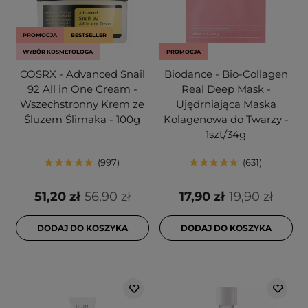
PROMOCJA
BESTSELLER
WYBÓR KOSMETOLOGA
PROMOCJA
COSRX - Advanced Snail
Biodance - Bio-Collagen
92 All in One Cream -
Real Deep Mask -
Wszechstronny Krem ze
Ujędrniająca Maska
Śluzem Ślimaka - 100g
Kolagenowa do Twarzy -
1szt/34g
997
631
51,20 zł
56,90 zł
17,90 zł
19,90 zł
DODAJ DO KOSZYKA
DODAJ DO KOSZYKA