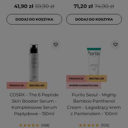
41,90 zł
59,90 zł
71,20 zł
74,90 zł
DODAJ DO KOSZYKA
DODAJ DO KOSZYKA
PROMOCJA
BESTSELLER
PROMOCJA
BESTSELLER
WYBÓR KOSMETOLOGA
COSRX - The 6 Peptide
Purito Seoul - Mighty
Skin Booster Serum -
Bamboo Panthenol
Kompleksowe Serum
Cream - Łagodzący krem
Peptydowe - 150ml
z Pantenolem - 100ml
168
105