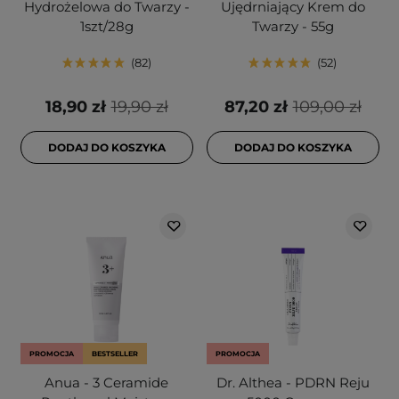
Hydrożelowa do Twarzy -
Ujędrniający Krem do
1szt/28g
Twarzy - 55g
82
52
18,90 zł
19,90 zł
87,20 zł
109,00 zł
DODAJ DO KOSZYKA
DODAJ DO KOSZYKA
PROMOCJA
BESTSELLER
PROMOCJA
Anua - 3 Ceramide
Dr. Althea - PDRN Reju