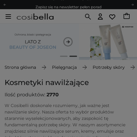
Zapisz się na newsletter pełen porad
Bezpłatne konsultacje kosmetologiczne
Z nami to możliwe! Realizacja zamówienia do 24h.
Poleć nas i zyskaj jeszcze więcej punktów
Zapisz się na newsletter pełen porad
Strona główna
Pielęgnacja
Potrzeby skóry
Kosmetyki nawilżające
Ilość produktów:
2770
W Cosibelli doskonale rozumiemy, jak ważne jest
nawilżanie skóry. Nasza oferta to wybór produktów
starannie wyselekcjonowanych, aby zaspokoić tę
fundamentalną potrzebę skóry. W naszym asortymencie
znajdziesz silnie nawilżające serum, kremy, emulsje oraz