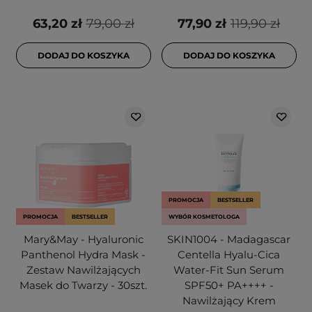
63,20 zł
79,00 zł
77,90 zł
119,90 zł
DODAJ DO KOSZYKA
DODAJ DO KOSZYKA
PROMOCJA
BESTSELLER
PROMOCJA
BESTSELLER
WYBÓR KOSMETOLOGA
Mary&May - Hyaluronic
SKIN1004 - Madagascar
Panthenol Hydra Mask -
Centella Hyalu-Cica
Zestaw Nawilżających
Water-Fit Sun Serum
Masek do Twarzy - 30szt.
SPF50+ PA++++ -
Nawilżający Krem