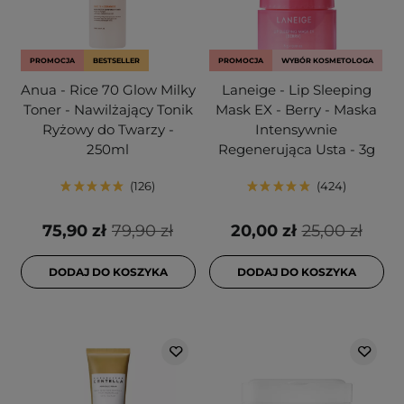
PROMOCJA
BESTSELLER
PROMOCJA
WYBÓR KOSMETOLOGA
Anua - Rice 70 Glow Milky
Laneige - Lip Sleeping
Toner - Nawilżający Tonik
Mask EX - Berry - Maska
Ryżowy do Twarzy -
Intensywnie
250ml
Regenerująca Usta - 3g
126
424
75,90 zł
79,90 zł
20,00 zł
25,00 zł
DODAJ DO KOSZYKA
DODAJ DO KOSZYKA