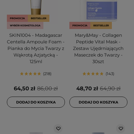
PROMOCJA
BESTSELLER
WYBÓR KOSMETOLOGA
PROMOCJA
BESTSELLER
SKIN1004 - Madagascar
Mary&May - Collagen
Centella Ampoule Foam -
Peptide Vital Mask -
Pianka do Mycia Twarzy z
Zestaw Ujędrniających
Wąkrotą Azjatycką -
Maseczek do Twarzy -
125ml
30szt
218
143
64,50 zł
86,00 zł
48,70 zł
64,90 zł
DODAJ DO KOSZYKA
DODAJ DO KOSZYKA