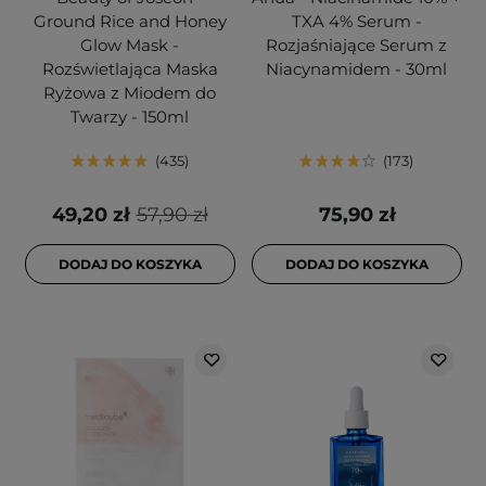
Ground Rice and Honey
TXA 4% Serum -
Glow Mask -
Rozjaśniające Serum z
Rozświetlająca Maska
Niacynamidem - 30ml
Ryżowa z Miodem do
Twarzy - 150ml
435
173
49,20 zł
57,90 zł
75,90 zł
DODAJ DO KOSZYKA
DODAJ DO KOSZYKA