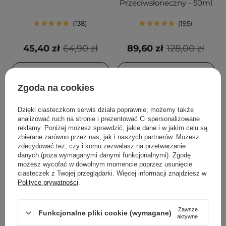
Przeciwsłoneczny - 50ml
138
195
45,40 zł
64,90 zł
89,60 zł
128,00 zł
DODAJ DO KOSZYKA
DODAJ DO KOSZYKA
Zgoda na cookies
Dzięki ciasteczkom serwis działa poprawnie; możemy także
analizować ruch na stronie i prezentować Ci spersonalizowane
reklamy. Poniżej możesz sprawdzić, jakie dane i w jakim celu są
zbierane zarówno przez nas, jak i naszych partnerów. Możesz
zdecydować też, czy i komu zezwalasz na przetwarzanie
danych (poza wymaganymi danymi funkcjonalnymi). Zgodę
możesz wycofać w dowolnym momencie poprzez usunięcie
ciasteczek z Twojej przeglądarki. Więcej informacji znajdziesz w
Polityce prywatności
.
PROMOCJA
BESTSELLER
PROMOCJA
BESTSELLER
Aestura - Atobarrier 365
Anua - Heartleaf
Zawsze
Funkcjonalne pliki cookie (wymagane)
Cream - Nawilżający
Quercetinol Pore Deep
aktywne