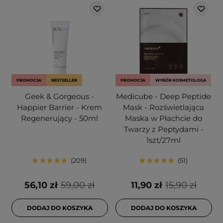
PROMOCJA
BESTSELLER
PROMOCJA
WYBÓR KOSMETOLOGA
Geek & Gorgeous -
Medicube - Deep Peptide
Happier Barrier - Krem
Mask - Rozświetlająca
Regenerujący - 50ml
Maska w Płachcie do
Twarzy z Peptydami -
1szt/27ml
209
51
56,10 zł
59,00 zł
11,90 zł
15,90 zł
DODAJ DO KOSZYKA
DODAJ DO KOSZYKA