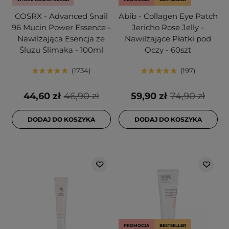
COSRX - Advanced Snail
Abib - Collagen Eye Patch
96 Mucin Power Essence -
Jericho Rose Jelly -
Nawilżająca Esencja ze
Nawilżające Płatki pod
Śluzu Ślimaka - 100ml
Oczy - 60szt
1734
197
44,60 zł
46,90 zł
59,90 zł
74,90 zł
DODAJ DO KOSZYKA
DODAJ DO KOSZYKA
PROMOCJA
BESTSELLER