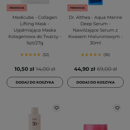
PROMOCJA
PROMOCJA
Medicube - Collagen
Dr. Althea - Aqua Marine
Lifting Mask -
Deep Serum -
Ujędrniająca Maska
Nawilżające Serum z
Kolagenowa do Twarzy -
Kwasem Hialuronowym -
1szt/27g
30ml
52
36
10,50 zł
14,00 zł
44,90 zł
69,00 zł
DODAJ DO KOSZYKA
DODAJ DO KOSZYKA