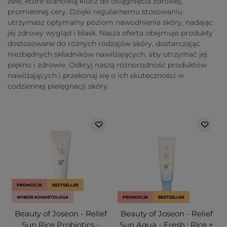
żele, które stanowią klucz do osiągnięcia zdrowej,
promiennej cery. Dzięki regularnemu stosowaniu
utrzymasz optymalny poziom nawodnienia skóry, nadając
jej zdrowy wygląd i blask. Nasza oferta obejmuje produkty
dostosowane do różnych rodzajów skóry, dostarczając
niezbędnych składników nawilżających, aby utrzymać jej
piękno i zdrowie. Odkryj naszą różnorodność produktów
nawilżających i przekonaj się o ich skuteczności w
codziennej pielęgnacji skóry.
PROMOCJA
BESTSELLER
WYBÓR KOSMETOLOGA
PROMOCJA
BESTSELLER
Beauty of Joseon - Relief
Beauty of Joseon - Relief
Sun Rice Probiotics -
Sun Aqua - Fresh : Rice +