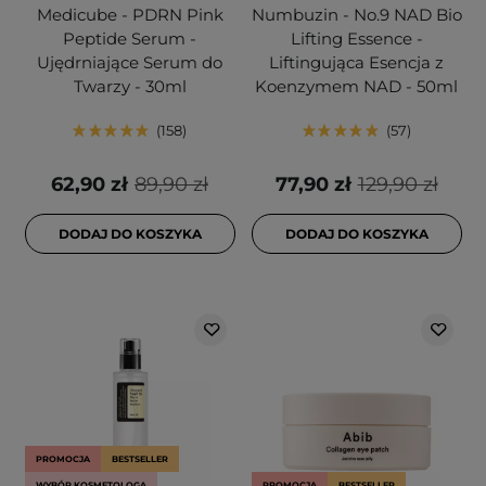
Medicube - PDRN Pink
Numbuzin - No.9 NAD Bio
Peptide Serum -
Lifting Essence -
Ujędrniające Serum do
Liftingująca Esencja z
Twarzy - 30ml
Koenzymem NAD - 50ml
158
57
62,90 zł
89,90 zł
77,90 zł
129,90 zł
DODAJ DO KOSZYKA
DODAJ DO KOSZYKA
PROMOCJA
BESTSELLER
WYBÓR KOSMETOLOGA
PROMOCJA
BESTSELLER