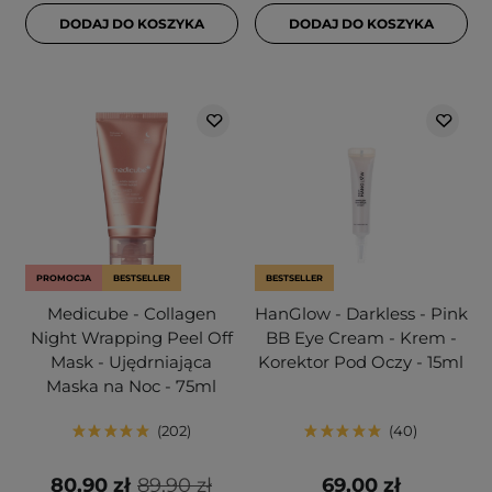
DODAJ DO KOSZYKA
DODAJ DO KOSZYKA
PROMOCJA
BESTSELLER
BESTSELLER
Medicube - Collagen
HanGlow - Darkless - Pink
Night Wrapping Peel Off
BB Eye Cream - Krem -
Mask - Ujędrniająca
Korektor Pod Oczy - 15ml
Maska na Noc - 75ml
202
40
80,90 zł
89,90 zł
69,00 zł