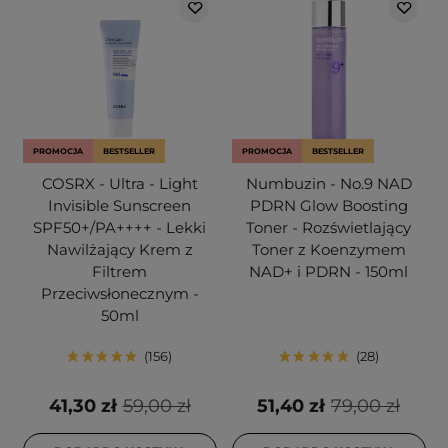
PROMOCJA
BESTSELLER
PROMOCJA
BESTSELLER
COSRX - Ultra - Light
Numbuzin - No.9 NAD
Invisible Sunscreen
PDRN Glow Boosting
SPF50+/PA++++ - Lekki
Toner - Rozświetlający
Nawilżający Krem z
Toner z Koenzymem
Filtrem
NAD+ i PDRN - 150ml
Przeciwsłonecznym -
50ml
156
28
41,30 zł
59,00 zł
51,40 zł
79,00 zł