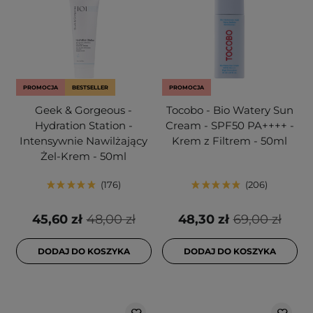
PROMOCJA
BESTSELLER
PROMOCJA
Geek & Gorgeous -
Tocobo - Bio Watery Sun
Hydration Station -
Cream - SPF50 PA++++ -
Intensywnie Nawilżający
Krem z Filtrem - 50ml
Żel-Krem - 50ml
176
206
45,60 zł
48,00 zł
48,30 zł
69,00 zł
DODAJ DO KOSZYKA
DODAJ DO KOSZYKA