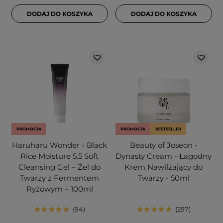
DODAJ DO KOSZYKA
DODAJ DO KOSZYKA
PROMOCJA
PROMOCJA
BESTSELLER
Haruharu Wonder - Black
Beauty of Joseon -
Rice Moisture 5.5 Soft
Dynasty Cream - Łagodny
Cleansing Gel – Żel do
Krem Nawilżający do
Twarzy z Fermentem
Twarzy - 50ml
Ryżowym – 100ml
94
297