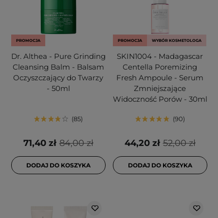
PROMOCJA
PROMOCJA
WYBÓR KOSMETOLOGA
Dr. Althea - Pure Grinding
SKIN1004 - Madagascar
Cleansing Balm - Balsam
Centella Poremizing
Oczyszczający do Twarzy
Fresh Ampoule - Serum
- 50ml
Zmniejszające
Widoczność Porów - 30ml
85
90
71,40 zł
84,00 zł
44,20 zł
52,00 zł
DODAJ DO KOSZYKA
DODAJ DO KOSZYKA