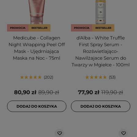
PROMOCJA
BESTSELLER
PROMOCJA
BESTSELLER
Medicube - Collagen
d'Alba - White Truffle
Night Wrapping Peel Off
First Spray Serum -
Mask - Ujędrniająca
Rozświetlająco-
Maska na Noc - 75ml
Nawilżajace Serum do
Twarzy w Mgiełce - 100ml
202
53
80,90 zł
89,90 zł
77,90 zł
119,90 zł
DODAJ DO KOSZYKA
DODAJ DO KOSZYKA