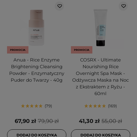
PROMOCJA
PROMOCJA
Anua - Rice Enzyme
COSRX - Ultimate
Brightening Cleansing
Nourishing Rice
Powder - Enzymatyczny
Overnight Spa Mask -
Puder do Twarzy - 40g
Odżywcza Maska na Noc
z Ekstraktem z Ryżu -
60ml
79
169
67,90 zł
79,90 zł
41,30 zł
55,00 zł
DODAJ DO KOSZYKA
DODAJ DO KOSZYKA