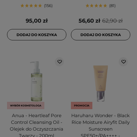
156
81
95,00 zł
56,60 zł
62,90 zł
DODAJ DO KOSZYKA
DODAJ DO KOSZYKA
WYBÓR KOSMETOLOGA
PROMOCJA
Anua - Heartleaf Pore
Haruharu Wonder - Black
Control Cleansing Oil -
Rice Moisture Airyfit Daily
Olejek do Oczyszczania
Sunscreen
Twarzy - 200ml
SPF50+/PA++++ -