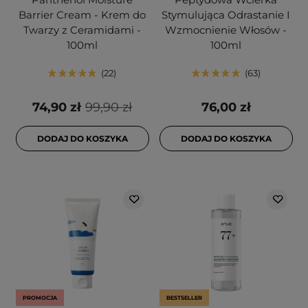
Barrier Cream - Krem do
Stymulująca Odrastanie I
Twarzy z Ceramidami -
Wzmocnienie Włosów -
100ml
100ml
22
63
74,90 zł
99,90 zł
76,00 zł
DODAJ DO KOSZYKA
DODAJ DO KOSZYKA
PROMOCJA
BESTSELLER