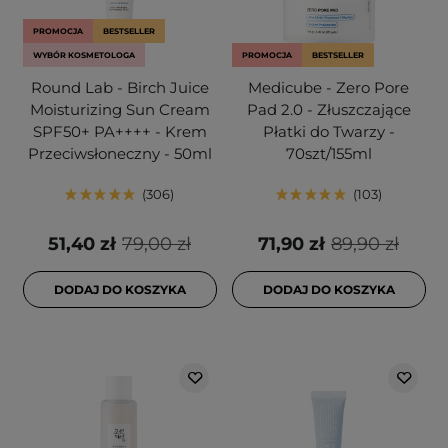
PROMOCJA
BESTSELLER
WYBÓR KOSMETOLOGA
PROMOCJA
BESTSELLER
Round Lab - Birch Juice
Medicube - Zero Pore
Moisturizing Sun Cream
Pad 2.0 - Złuszczające
SPF50+ PA++++ - Krem
Płatki do Twarzy -
Przeciwsłoneczny - 50ml
70szt/155ml
306
103
51,40 zł
79,00 zł
71,90 zł
89,90 zł
DODAJ DO KOSZYKA
DODAJ DO KOSZYKA