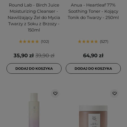
Round Lab - Birch Juice
Anua - Heartleaf 77%
Moisturizing Cleanser -
Soothing Toner - Kojący
Nawilżający Żel do Mycia
Tonik do Twarzy - 250ml
Twarzy z Soku z Brzozy -
150ml
102
527
35,90 zł
39,90 zł
64,90 zł
DODAJ DO KOSZYKA
DODAJ DO KOSZYKA