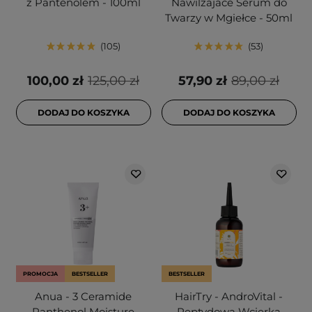
z Pantenolem - 100ml
Nawilżajace Serum do
Twarzy w Mgiełce - 50ml
105
53
100,00 zł
125,00 zł
57,90 zł
89,00 zł
DODAJ DO KOSZYKA
DODAJ DO KOSZYKA
PROMOCJA
BESTSELLER
BESTSELLER
Anua - 3 Ceramide
HairTry - AndroVital -
Panthenol Moisture
Peptydowa Wcierka