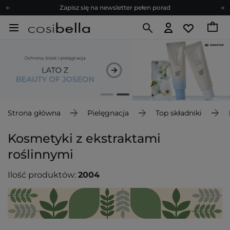
Bezpłatne konsultacje kosmetologiczne
Z nami to możliwe! Realizacja zamówienia do 24h.
Poleć nas i zyskaj jeszcze więcej punktów
Zapisz się na newsletter pełen porad
Bezpłatne konsultacje kosmetologiczne
Z nami to możliwe! Realizacja zamówienia do 24h.
Poleć nas i zyskaj jeszcze więcej punktów
Zapisz się na newsletter pełen porad
Strona główna
Pielęgnacja
Top składniki
Kosmetyki z ekstraktami
roślinnymi
Ilość produktów:
2004