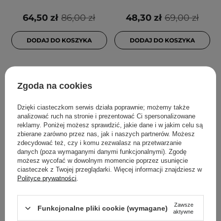
64,50 zł
86,00 zł
48,30 zł
69,00 zł
DODAJ DO KOSZYKA
DODAJ DO KOSZYKA
Zgoda na cookies
Dzięki ciasteczkom serwis działa poprawnie; możemy także
analizować ruch na stronie i prezentować Ci spersonalizowane
reklamy. Poniżej możesz sprawdzić, jakie dane i w jakim celu są
zbierane zarówno przez nas, jak i naszych partnerów. Możesz
zdecydować też, czy i komu zezwalasz na przetwarzanie
danych (poza wymaganymi danymi funkcjonalnymi). Zgodę
PROMOCJA
PROMOCJA
możesz wycofać w dowolnym momencie poprzez usunięcie
ciasteczek z Twojej przeglądarki. Więcej informacji znajdziesz w
Dr. Althea - 345 Relief
Haruharu Wonder - Black
Polityce prywatności
.
Cream Mist - Kojąca
Rice Moisture 5.5 Soft
Kremowa Mgiełka do
Cleansing Gel – Żel do
Twarzy - 60ml
Twarzy z Fermentem
Zawsze
Funkcjonalne pliki cookie (wymagane)
aktywne
Ryżowym – 100ml