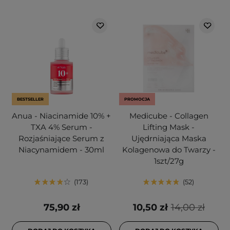
BESTSELLER
PROMOCJA
Anua - Niacinamide 10% +
Medicube - Collagen
TXA 4% Serum -
Lifting Mask -
Rozjaśniające Serum z
Ujędrniająca Maska
Niacynamidem - 30ml
Kolagenowa do Twarzy -
1szt/27g
173
52
75,90 zł
10,50 zł
14,00 zł