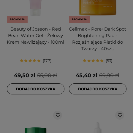
PROMOCJA
PROMOCJA
Beauty of Joseon - Red
Celimax - Pore+Dark Spot
Bean Water Gel - Żelowy
Brightening Pad -
Krem Nawilżający - 100ml
Rozjaśniające Płatki do
Twarzy - 40szt.
177
53
49,50 zł
55,00 zł
45,40 zł
69,90 zł
DODAJ DO KOSZYKA
DODAJ DO KOSZYKA