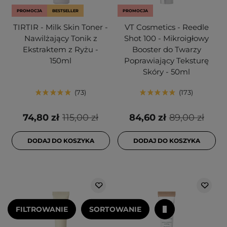
PROMOCJA
BESTSELLER
PROMOCJA
TIRTIR - Milk Skin Toner -
VT Cosmetics - Reedle
Nawilżający Tonik z
Shot 100 - Mikroigłowy
Ekstraktem z Ryżu -
Booster do Twarzy
150ml
Poprawiający Teksturę
Skóry - 50ml
73
173
74,80 zł
115,00 zł
84,60 zł
89,00 zł
DODAJ DO KOSZYKA
DODAJ DO KOSZYKA
FILTROWANIE
SORTOWANIE