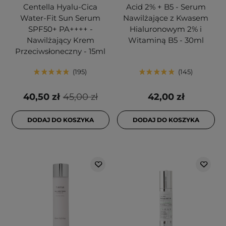
Centella Hyalu-Cica
Acid 2% + B5 - Serum
Water-Fit Sun Serum
Nawilżające z Kwasem
SPF50+ PA++++ -
Hialuronowym 2% i
Nawilżający Krem
Witaminą B5 - 30ml
Przeciwsłoneczny - 15ml
195
145
40,50 zł
45,00 zł
42,00 zł
DODAJ DO KOSZYKA
DODAJ DO KOSZYKA