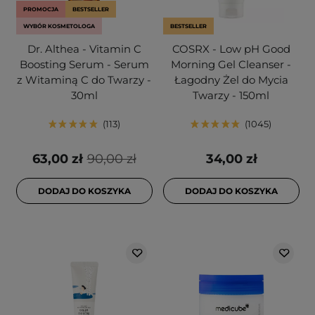
PROMOCJA
BESTSELLER
WYBÓR KOSMETOLOGA
BESTSELLER
Dr. Althea - Vitamin C
COSRX - Low pH Good
Boosting Serum - Serum
Morning Gel Cleanser -
z Witaminą C do Twarzy -
Łagodny Żel do Mycia
30ml
Twarzy - 150ml
113
1045
63,00 zł
90,00 zł
34,00 zł
DODAJ DO KOSZYKA
DODAJ DO KOSZYKA