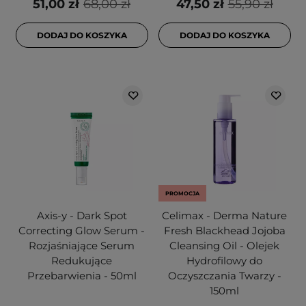
51,00 zł
68,00 zł
47,50 zł
55,90 zł
DODAJ DO KOSZYKA
DODAJ DO KOSZYKA
PROMOCJA
Axis-y - Dark Spot
Celimax - Derma Nature
Correcting Glow Serum -
Fresh Blackhead Jojoba
Rozjaśniające Serum
Cleansing Oil - Olejek
Redukujące
Hydrofilowy do
Przebarwienia - 50ml
Oczyszczania Twarzy -
150ml