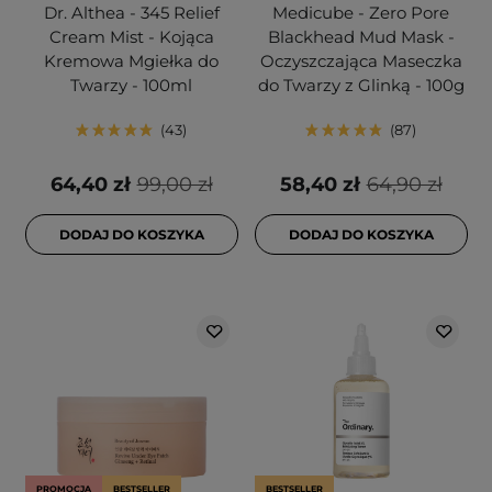
Dr. Althea - 345 Relief
Medicube - Zero Pore
Cream Mist - Kojąca
Blackhead Mud Mask -
Kremowa Mgiełka do
Oczyszczająca Maseczka
Twarzy - 100ml
do Twarzy z Glinką - 100g
43
87
64,40 zł
99,00 zł
58,40 zł
64,90 zł
DODAJ DO KOSZYKA
DODAJ DO KOSZYKA
PROMOCJA
BESTSELLER
BESTSELLER