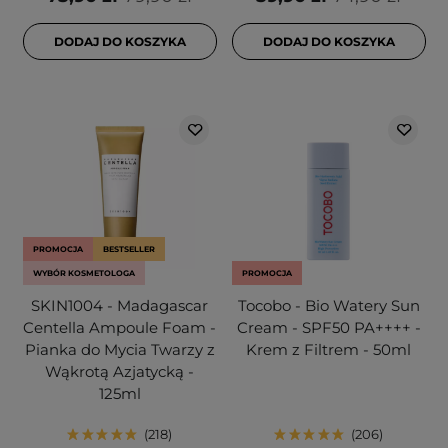
DODAJ DO KOSZYKA
DODAJ DO KOSZYKA
PROMOCJA
BESTSELLER
WYBÓR KOSMETOLOGA
PROMOCJA
SKIN1004 - Madagascar
Tocobo - Bio Watery Sun
Centella Ampoule Foam -
Cream - SPF50 PA++++ -
Pianka do Mycia Twarzy z
Krem z Filtrem - 50ml
Wąkrotą Azjatycką -
125ml
218
206