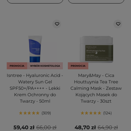
PROMOCJA
WYBÓR KOSMETOLOGA
PROMOCJA
Isntree - Hyaluronic Acid -
Mary&May - Cica
Watery Sun Gel
Houttuynia Tea Tree
SPF50+/PA++++ - Lekki
Calming Mask - Zestaw
Krem Ochronny do
Kojących Masek do
Twarzy - 50ml
Twarzy - 30szt
309
124
59,40 zł
66,00 zł
48,70 zł
64,90 zł