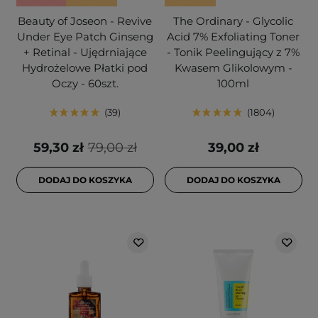
Beauty of Joseon - Revive
The Ordinary - Glycolic
Under Eye Patch Ginseng
Acid 7% Exfoliating Toner
+ Retinal - Ujędrniające
- Tonik Peelingujący z 7%
Hydrożelowe Płatki pod
Kwasem Glikolowym -
Oczy - 60szt.
100ml
39
1804
59,30 zł
79,00 zł
39,00 zł
DODAJ DO KOSZYKA
DODAJ DO KOSZYKA