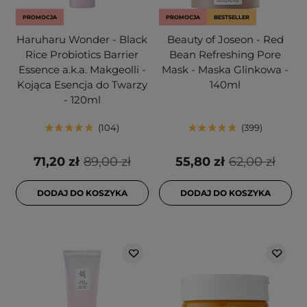
PROMOCJA
PROMOCJA
BESTSELLER
Haruharu Wonder - Black
Beauty of Joseon - Red
Rice Probiotics Barrier
Bean Refreshing Pore
Essence a.k.a. Makgeolli -
Mask - Maska Glinkowa -
Kojąca Esencja do Twarzy
140ml
- 120ml
104
399
71,20 zł
89,00 zł
55,80 zł
62,00 zł
DODAJ DO KOSZYKA
DODAJ DO KOSZYKA