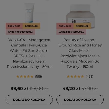
PROMOCJA
BESTSELLER
PROMOCJA
BESTSELLER
WYBÓR KOSMETOLOGA
WYBÓR KOSMETOLOGA
SKIN1004 - Madagascar
Beauty of Joseon -
Centella Hyalu-Cica
Ground Rice and Honey
Water-Fit Sun Serum
Glow Mask -
SPF50+ PA++++ -
Rozświetlająca Maska
Nawilżający Krem
Ryżowa z Miodem do
Przeciwsłoneczny - 50ml
Twarzy - 150ml
195
435
89,60 zł
128,00 zł
49,20 zł
57,90 zł
DODAJ DO KOSZYKA
DODAJ DO KOSZYKA