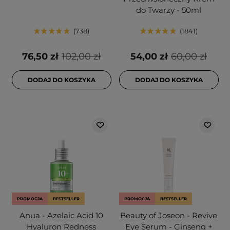
do Twarzy - 50ml
738
1841
76,50 zł
102,00 zł
54,00 zł
60,00 zł
DODAJ DO KOSZYKA
DODAJ DO KOSZYKA
PROMOCJA
BESTSELLER
PROMOCJA
BESTSELLER
Anua - Azelaic Acid 10
Beauty of Joseon - Revive
Hyaluron Redness
Eye Serum - Ginseng +