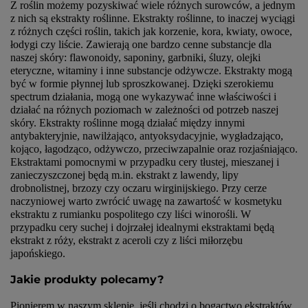
Z roślin możemy pozyskiwać wiele różnych surowców, a jednym
z nich są ekstrakty roślinne. Ekstrakty roślinne, to inaczej wyciągi
z różnych części roślin, takich jak korzenie, kora, kwiaty, owoce,
łodygi czy liście. Zawierają one bardzo cenne substancje dla
naszej skóry: flawonoidy, saponiny, garbniki, śluzy, olejki
eteryczne, witaminy i inne substancje odżywcze. Ekstrakty mogą
być w formie płynnej lub sproszkowanej. Dzięki szerokiemu
spectrum działania, mogą one wykazywać inne właściwości i
działać na różnych poziomach w zależności od potrzeb naszej
skóry. Ekstrakty roślinne mogą działać między innymi
antybakteryjnie, nawilżająco, antyoksydacyjnie, wygładzająco,
kojąco, łagodząco, odżywczo, przeciwzapalnie oraz rozjaśniająco.
Ekstraktami pomocnymi w przypadku cery tłustej, mieszanej i
zanieczyszczonej będą m.in. ekstrakt z lawendy, lipy
drobnolistnej, brzozy czy oczaru wirginijskiego. Przy cerze
naczyniowej warto zwrócić uwagę na zawartość w kosmetyku
ekstraktu z rumianku pospolitego czy liści winorośli. W
przypadku cery suchej i dojrzałej idealnymi ekstraktami będą
ekstrakt z róży, ekstrakt z aceroli czy z liści miłorzębu
japońskiego.
Jakie produkty polecamy?
Pionierem w naszym sklepie, jeśli chodzi o bogactwo ekstraktów