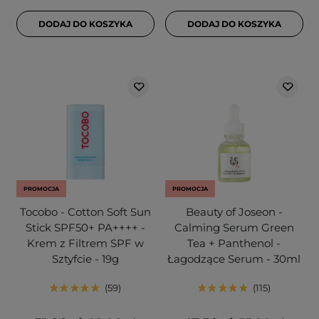
DODAJ DO KOSZYKA
DODAJ DO KOSZYKA
PROMOCJA
PROMOCJA
Tocobo - Cotton Soft Sun
Beauty of Joseon -
Stick SPF50+ PA++++ -
Calming Serum Green
Krem z Filtrem SPF w
Tea + Panthenol -
Sztyfcie - 19g
Łagodzące Serum - 30ml
59
115