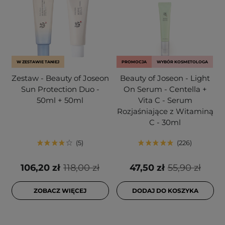
W ZESTAWIE TANIEJ
PROMOCJA
WYBÓR KOSMETOLOGA
Zestaw - Beauty of Joseon
Beauty of Joseon - Light
Sun Protection Duo -
On Serum - Centella +
50ml + 50ml
Vita C - Serum
Rozjaśniające z Witaminą
C - 30ml
5
226
106,20 zł
118,00 zł
47,50 zł
55,90 zł
ZOBACZ WIĘCEJ
DODAJ DO KOSZYKA