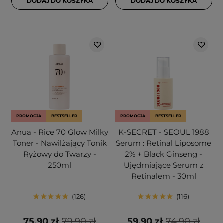
DODAJ DO KOSZYKA
DODAJ DO KOSZYKA
PROMOCJA
BESTSELLER
PROMOCJA
BESTSELLER
Anua - Rice 70 Glow Milky
K-SECRET - SEOUL 1988
Toner - Nawilżający Tonik
Serum : Retinal Liposome
Ryżowy do Twarzy -
2% + Black Ginseng -
250ml
Ujędrniające Serum z
Retinalem - 30ml
126
116
75,90 zł
79,90 zł
59,90 zł
74,90 zł