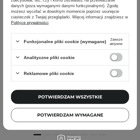
danych (poza wymaganymi danymi funkcjonalnymi). Zgodę
możesz wycofać w dowolnym momencie poprzez usunięcie
ciasteczek z Twojej przeglądarki. Więcej informacji znajdziesz w
Polityce prywatności
.
Zawsze
Funkcjonalne pliki cookie (wymagane)
aktywne
Analityczne pliki cookie
Reklamowe pliki cookie
PROMOCJA
POTWIERDZAM WSZYSTKIE
Dasique - Juicy Dewy Tint - Nabłyszczający Tint do Ust -
#01 Mood Mango - 3,5g
POTWIERDZAM WYMAGANE
34,36 zł
49,00 zł