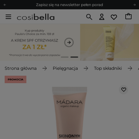
Zapisz się na newsletter pełen porad
Bezpłatne konsultacje kosmetologiczne
Z nami to możliwe! Realizacja zamówienia do 24h.
Poleć nas i zyskaj jeszcze więcej punktów
Zapisz się na newsletter pełen porad
Strona główna
Pielęgnacja
Top składniki
PROMOCJA