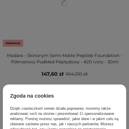
PROMOCJA
Madara - Skinonym Semi-Matte Peptide Foundation -
Półmatowy Podkład Peptydowy - #20 Ivory - 30ml
147,60 zł
164,00 zł
Zgoda na cookies
Klienci, którzy kupili ten produkt,
Dzięki ciasteczkom serwis działa poprawnie; możemy także
kupili również
analizować ruch na stronie i prezentować Ci spersonalizowane
reklamy. Poniżej możesz sprawdzić, jakie dane i w jakim celu są
zbierane zarówno przez nas, jak i naszych partnerów. Możesz
zdecydować też, czy i komu zezwalasz na przetwarzanie