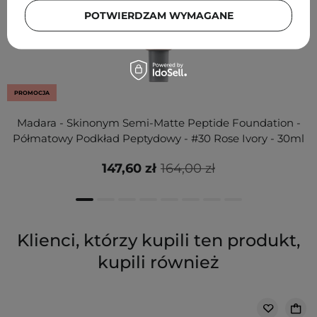
POTWIERDZAM WYMAGANE
PROMOCJA
Madara - Skinonym Semi-Matte Peptide Foundation -
Półmatowy Podkład Peptydowy - #30 Rose Ivory - 30ml
147,60 zł
164,00 zł
Klienci, którzy kupili ten produkt,
kupili również