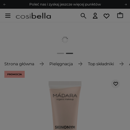
Poleć nas i zyskaj jeszcze więcej punktów
Zapisz się na newsletter pełen porad
Bezpłatne konsultacje kosmetologiczne
Z nami to możliwe! Realizacja zamówienia do 24h.
Poleć nas i zyskaj jeszcze więcej punktów
Zapisz się na newsletter pełen porad
Strona główna
Pielęgnacja
Top składniki
PROMOCJA