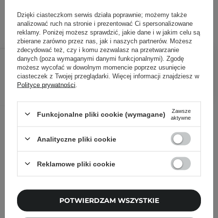
ID towaru: 26208
Dzięki ciasteczkom serwis działa poprawnie; możemy także
analizować ruch na stronie i prezentować Ci spersonalizowane
reklamy. Poniżej możesz sprawdzić, jakie dane i w jakim celu są
zbierane zarówno przez nas, jak i naszych partnerów. Możesz
zdecydować też, czy i komu zezwalasz na przetwarzanie
147,60 zł
164,00 zł
/
szt.
danych (poza wymaganymi danymi funkcjonalnymi). Zgodę
możesz wycofać w dowolnym momencie poprzez usunięcie
ciasteczek z Twojej przeglądarki. Więcej informacji znajdziesz w
DODAJ DO KOSZYKA
Polityce prywatności
.
Zawsze
Funkcjonalne pliki cookie (wymagane)
Inni klienci sprawdzali również
aktywne
Analityczne pliki cookie
Reklamowe pliki cookie
POTWIERDZAM WSZYSTKIE