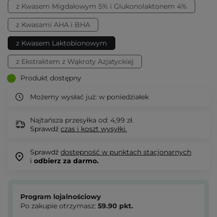
z Kwasem Migdałowym 5% i Glukonolaktonem 4%
z Kwasami AHA i BHA
z Kwasem Laktobionowym
z Ekstraktem z Wąkroty Azjatyckiej
Produkt dostępny
Możemy wysłać już:
w poniedziałek
Najtańsza przesyłka od: 4,99 zł.
Sprawdź
czas i koszt wysyłki.
Sprawdź
dostępność w punktach stacjonarnych
i
odbierz za darmo.
Program lojalnościowy
Po zakupie otrzymasz:
59.90
pkt.