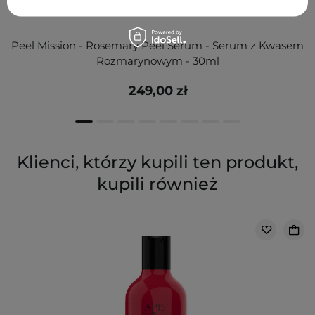
Peel Mission - Rosemary Peel Serum - Serum z Kwasem
Rozmarynowym - 30ml
249,00 zł
Klienci, którzy kupili ten produkt,
kupili również