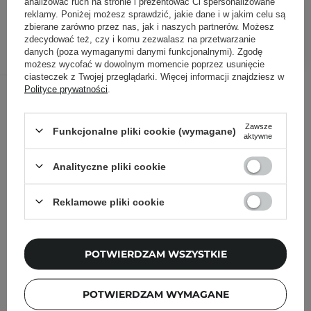
analizować ruch na stronie i prezentować Ci spersonalizowane
59,90 zł
/
szt.
reklamy. Poniżej możesz sprawdzić, jakie dane i w jakim celu są
zbierane zarówno przez nas, jak i naszych partnerów. Możesz
DODAJ DO KOSZYKA
zdecydować też, czy i komu zezwalasz na przetwarzanie
danych (poza wymaganymi danymi funkcjonalnymi). Zgodę
możesz wycofać w dowolnym momencie poprzez usunięcie
ciasteczek z Twojej przeglądarki. Więcej informacji znajdziesz w
Inni klienci sprawdzali również
Polityce prywatności
.
Zawsze
Funkcjonalne pliki cookie (wymagane)
aktywne
Analityczne pliki cookie
Reklamowe pliki cookie
POTWIERDZAM WSZYSTKIE
POTWIERDZAM WYMAGANE