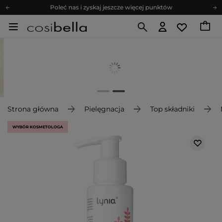
Poleć nas i zyskaj jeszcze więcej punktów
Zapisz się na newsletter pełen porad
Bezpłatne konsultacje kosmetologiczne
Z nami to możliwe! Realizacja zamówienia do 24h.
Poleć nas i zyskaj jeszcze więcej punktów
Zapisz się na newsletter pełen porad
Strona główna
Pielęgnacja
Top składniki
WYBÓR KOSMETOLOGA