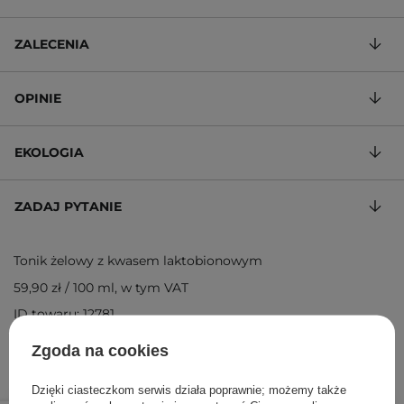
ZALECENIA
OPINIE
EKOLOGIA
ZADAJ PYTANIE
Tonik żelowy z kwasem laktobionowym
59,90 zł
/
100 ml
, w tym VAT
ID towaru: 12781
Zgoda na cookies
Dzięki ciasteczkom serwis działa poprawnie; możemy także