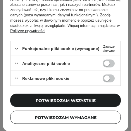
DODAJ DO KOSZYKA
zbierane zarówno przez nas, jak i naszych partnerów. Możesz
zdecydować też, czy i komu zezwalasz na przetwarzanie
danych (poza wymaganymi danymi funkcjonalnymi). Zgodę
możesz wycofać w dowolnym momencie poprzez usunięcie
Inni klienci sprawdzali również
ciasteczek z Twojej przeglądarki. Więcej informacji znajdziesz w
Polityce prywatności
.
Zawsze
Funkcjonalne pliki cookie (wymagane)
aktywne
Analityczne pliki cookie
Reklamowe pliki cookie
POTWIERDZAM WSZYSTKIE
POTWIERDZAM WYMAGANE