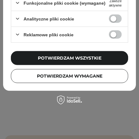
Zawsze
Funkcjonalne pliki cookie (wymagane)
aktywne
Analityczne pliki cookie
PROMOCJA
BESTSELLER
Medicube - PDRN Pink Peptide Serum - Ujędrniające
Reklamowe pliki cookie
Serum do Twarzy - 30ml
62,90 zł
89,90 zł
POTWIERDZAM WSZYSTKIE
POTWIERDZAM WYMAGANE