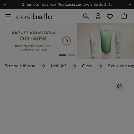
Z nami to możliwe! Realizacja zamówienia do 24h.
Poleć nas i zyskaj jeszcze więcej punktów
Zapisz się na newsletter pełen porad
Bezpłatne konsultacje kosmetologiczne
Z nami to możliwe! Realizacja zamówienia do 24h.
Poleć nas i zyskaj jeszcze więcej punktów
Zapisz się na newsletter pełen porad
Strona główna
Makijaż
Oczy
Sztuczne rz