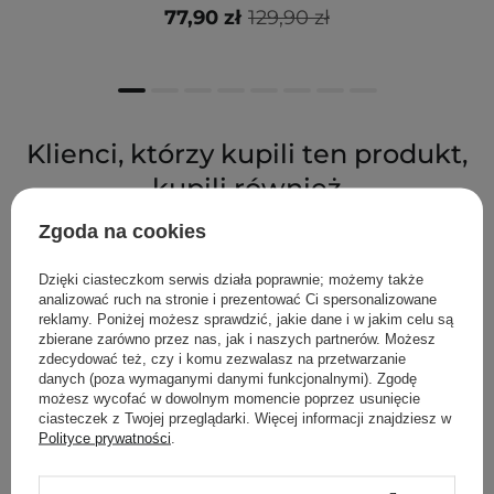
77,90 zł
129,90 zł
Klienci, którzy kupili ten produkt,
kupili również
Zgoda na cookies
Dzięki ciasteczkom serwis działa poprawnie; możemy także
analizować ruch na stronie i prezentować Ci spersonalizowane
reklamy. Poniżej możesz sprawdzić, jakie dane i w jakim celu są
zbierane zarówno przez nas, jak i naszych partnerów. Możesz
zdecydować też, czy i komu zezwalasz na przetwarzanie
danych (poza wymaganymi danymi funkcjonalnymi). Zgodę
możesz wycofać w dowolnym momencie poprzez usunięcie
ciasteczek z Twojej przeglądarki. Więcej informacji znajdziesz w
Polityce prywatności
.