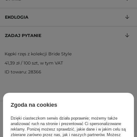
EKOLOGIA
ZADAJ PYTANIE
Kępki rzęs z kolekcji Bride Style
41,39 zł
/
100 szt
, w tym VAT
ID towaru: 28366
14,90 zł
Zgoda na cookies
/
szt.
Dzięki ciasteczkom serwis działa poprawnie; możemy także
DODAJ DO KOSZYKA
analizować ruch na stronie i prezentować Ci spersonalizowane
reklamy. Poniżej możesz sprawdzić, jakie dane i w jakim celu są
zbierane zarówno przez nas, jak i naszych partnerów. Możesz