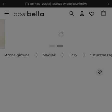
Poleć nas i zyskaj jeszcze więcej punktów
Zapisz się na newsletter pełen porad
Bezpłatne konsultacje kosmetologiczne
Z nami to możliwe! Realizacja zamówienia do 24h.
Poleć nas i zyskaj jeszcze więcej punktów
Zapisz się na newsletter pełen porad
Strona główna
Makijaż
Oczy
Sztuczne rz