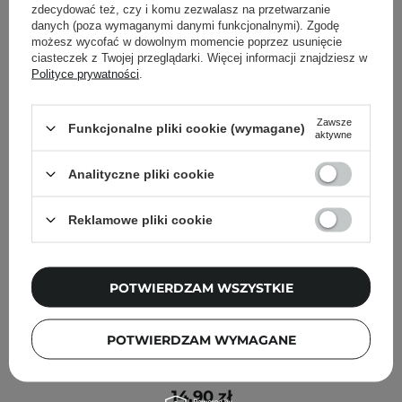
zdecydować też, czy i komu zezwalasz na przetwarzanie
Inni klienci sprawdzali również
danych (poza wymaganymi danymi funkcjonalnymi). Zgodę
możesz wycofać w dowolnym momencie poprzez usunięcie
ciasteczek z Twojej przeglądarki. Więcej informacji znajdziesz w
Polityce prywatności
.
Zawsze
Funkcjonalne pliki cookie (wymagane)
aktywne
Analityczne pliki cookie
Reklamowe pliki cookie
POTWIERDZAM WSZYSTKIE
POTWIERDZAM WYMAGANE
Ibra Makeup - Kępki rzęs Bride Style - 10 mm
14,90 zł