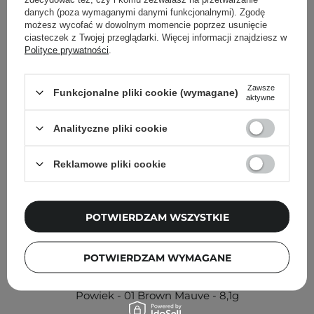
Inni klienci sprawdzali również
danych (poza wymaganymi danymi funkcjonalnymi). Zgodę
możesz wycofać w dowolnym momencie poprzez usunięcie
ciasteczek z Twojej przeglądarki. Więcej informacji znajdziesz w
Polityce prywatności
.
Zawsze
Funkcjonalne pliki cookie (wymagane)
aktywne
Analityczne pliki cookie
Reklamowe pliki cookie
POTWIERDZAM WSZYSTKIE
POTWIERDZAM WYMAGANE
ELROEL - Barely Mood Shadow Palette - Paleta Cieni do
Powiek - 01 Brown Mauve - 8,1g