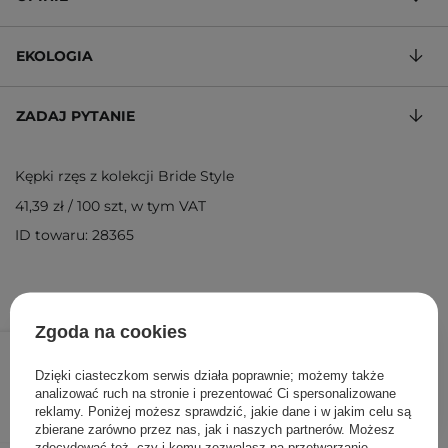
EKOLOGIA
ZADAJ PYTANIE
Kępki rzęs z kolekcji Bride Style
41,39 zł
/
100 szt
, w tym VAT
ID towaru: 28365
Zgoda na cookies
14,90 zł
/
szt.
Dzięki ciasteczkom serwis działa poprawnie; możemy także
DODAJ DO KOSZYKA
analizować ruch na stronie i prezentować Ci spersonalizowane
reklamy. Poniżej możesz sprawdzić, jakie dane i w jakim celu są
zbierane zarówno przez nas, jak i naszych partnerów. Możesz
zdecydować też, czy i komu zezwalasz na przetwarzanie