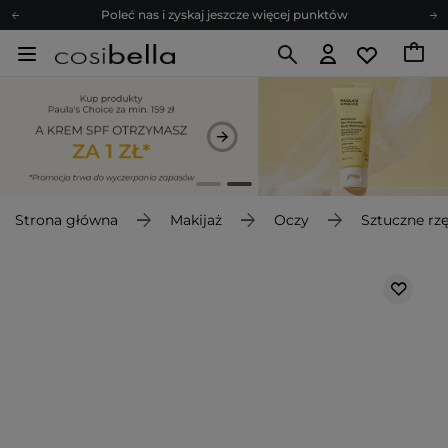
Poleć nas i zyskaj jeszcze więcej punktów
Zapisz się na newsletter pełen porad
Bezpłatne konsultacje kosmetologiczne
Z nami to możliwe! Realizacja zamówienia do 24h.
Poleć nas i zyskaj jeszcze więcej punktów
Zapisz się na newsletter pełen porad
Strona główna
Makijaż
Oczy
Sztuczne rz