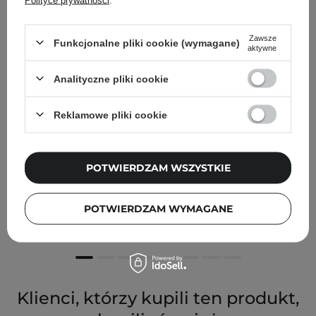
Zawsze
Funkcjonalne pliki cookie (wymagane)
aktywne
Analityczne pliki cookie
Reklamowe pliki cookie
SkinTra - Light Cuddle - Lekki balsam barierowy do ciała
POTWIERDZAM WSZYSTKIE
- 200ml
POTWIERDZAM WYMAGANE
76,00 zł
Klienci, którzy kupili ten produkt,