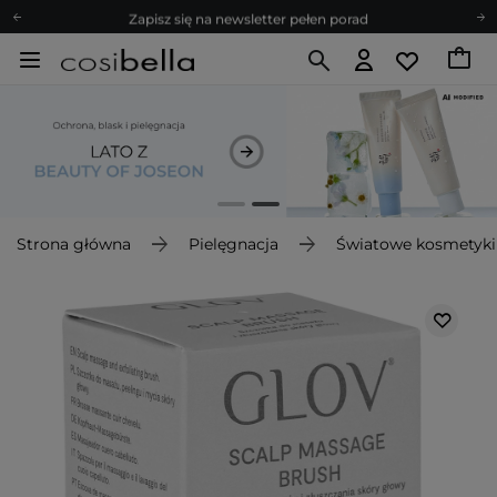
Zapisz się na newsletter pełen porad
Bezpłatne konsultacje kosmetologiczne
Z nami to możliwe! Realizacja zamówienia do 24h.
Poleć nas i zyskaj jeszcze więcej punktów
Zapisz się na newsletter pełen porad
Strona główna
Pielęgnacja
Światowe kosmetyki