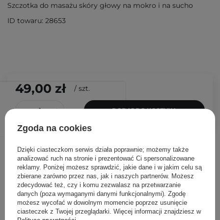
Szczotka do masażu skóry głowy na mokro i na sucho
ID towaru: 28653
49,00 zł
/
szt.
DODAJ DO KOSZYKA
Zgoda na cookies
Inni klienci sprawdzali również
Dzięki ciasteczkom serwis działa poprawnie; możemy także
analizować ruch na stronie i prezentować Ci spersonalizowane
reklamy. Poniżej możesz sprawdzić, jakie dane i w jakim celu są
zbierane zarówno przez nas, jak i naszych partnerów. Możesz
zdecydować też, czy i komu zezwalasz na przetwarzanie
danych (poza wymaganymi danymi funkcjonalnymi). Zgodę
możesz wycofać w dowolnym momencie poprzez usunięcie
ciasteczek z Twojej przeglądarki. Więcej informacji znajdziesz w
Polityce prywatności
.