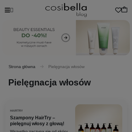
Strona główna
Pielęgnacja włosów
Pielęgnacja włosów
HAIRTRY
Szampony HairTry –
pielęgnuj włosy z głową!
Wszystko zaczyna się od skóry