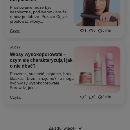
Prostowanie może być
bezpieczne, pod warunkiem że
robisz je dobrze. Pokażę Ci, jak
prostować włosy...
Czytaj
1
0
5 min
WŁOSY
Włosy wysokoporowate –
czym się charakteryzują i jak
o nie dbać?
Puszenie, suchość, plątanie, brak
blasku… Brzmi znajomo? To mogą
być włosy wysokoporowate.
Sprawdź, jak je...
Czytaj
2
0
8 min
Załaduj więcej