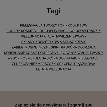
Tagi
PIELĘGNACJA TWARZY
TOP PRODUKTÓW
PORADY KOSMETOLOGA
PIELĘGNACJA WŁOSÓW
TRĄDZIK
PIELĘGNACJA CIAŁA
NAWILŻENIE
KWASY
SKŁADY KOSMETYKÓW
MAKIJAŻ
KREMY
ZABIEGI KOSMETYCZNE
SKINTRA
SKÓRA DOJRZAŁA
KOREAŃSKIE KOSMETYKI
RECENZJE
OCZYSZCZANIE TWARZY
WYBÓR KOSMETOLOGA
SKÓRA SUCHA
ABC PIELĘGNACJI
ZŁUSZCZANIE
ZMARSZCZKI
SPF
CERA TRĄDZIKOWA
LETNIA PIELĘGNACJA
Zapisz się do newslettera i zgarnij 100