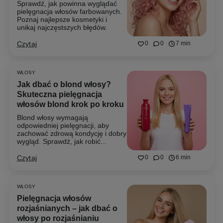
Sprawdź, jak powinna wyglądać
pielęgnacja włosów farbowanych.
Poznaj najlepsze kosmetyki i
unikaj najczęstszych błędów.
Czytaj
0
0
7 min
WŁOSY
Jak dbać o blond włosy?
Skuteczna pielęgnacja
włosów blond krok po kroku
Blond włosy wymagają
odpowiedniej pielęgnacji, aby
zachować zdrową kondycję i dobry
wygląd. Sprawdź, jak robić...
Czytaj
0
0
6 min
WŁOSY
Pielęgnacja włosów
rozjaśnianych – jak dbać o
włosy po rozjaśnianiu