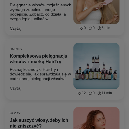
Pielęgnacja włosów rozjaśnianych
wymaga zupełnie innego
podejścia. Zobacz, co działa, a
czego lepiej unikać w...
Czytaj
0
0
6 min
HAIRTRY
Kompleksowa pielęgnacja
włosów z marką HairTry
Poznaj kosmetyki HairTry i
dowiedz się, jak sprawdzają się w
codziennej pielęgnacji włosów.
Czytaj
12
0
11 min
WŁOSY
Jak suszyć włosy, żeby ich
nie zniszczyć?