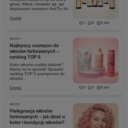
głowy. Kliknij i dowiedz się, jak
dopasować szampon HairTry do...
Czytaj
1
0
5 min
WŁOSY
Najlepszy szampon do
włosów farbowanych –
ranking TOP 6
Kolor włosów szybko blaknie?
Mamy na to sposób! Sprawdź
ranking TOP 5 szamponów do
włosów...
Czytaj
0
0
6 min
WŁOSY
Pielęgnacja włosów
farbowanych – jak dbać o
kolor i kondycję włosów?