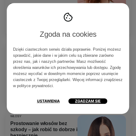
Marzysz o gładkich i zdrowych
włosach, ale po suszeniu wciąż
widzisz puszenie? W tym wpisie...
Czytaj
0
0
5 min
Zgoda na cookies
WŁOSY
Dzięki ciasteczkom serwis działa poprawnie. Poniżej możesz
Najlepsze fryzury do spania
sprawdzić, jakie dane i w jakim celu są zbierane zarówno
– jak zabezpieczyć włosy na
przez nas, jak i naszych partnerów. Masz możliwość
noc?
określenia warunków ich przechowywania lub dostępu. Zgodę
możesz wycofać w dowolnym momencie poprzez usunięcie
Jedna noc potrafi zniszczyć skręt
albo wygładzenie. Podpowiadam
ciasteczek z Twojej przeglądarki. Więcej informacji znajdziesz
wiązać i zabezpieczać włosy, żeby
w
polityce prywatności
.
rano wyglądały...
Czytaj
0
0
6 min
USTAWIENIA
ZGADZAM SIĘ
WŁOSY
Prostowanie włosów bez
szkody – jak robić to dobrze i
bezpiecznie