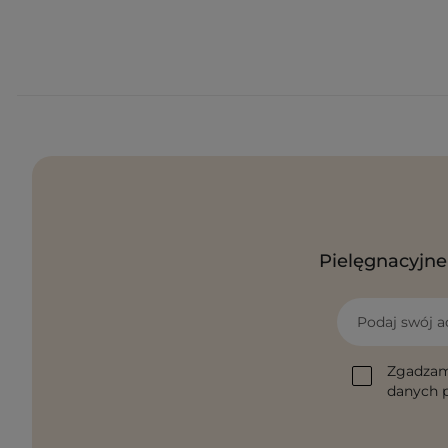
Pielęgnacyjne 
Podaj swój a
Zgadzam
danych p