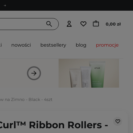
0,00 zł
i
nowości
bestsellery
blog
promocje
w na Zimno - Black - 4szt
Curl™ Ribbon Rollers -