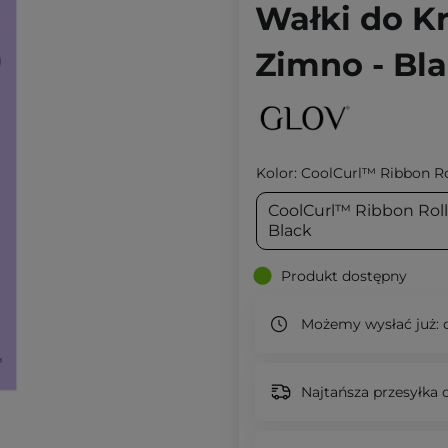
Wałki do K
Zimno - Bla
Kolor:
CoolCurl™ Ribbon Rol
CoolCurl™ Ribbon Roll
Black
Produkt dostępny
Możemy wysłać już:
d
Najtańsza przesyłka o