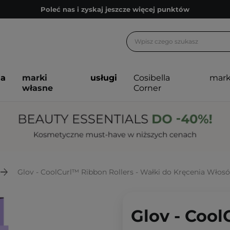
Zapisz się na newsletter pełen porad
Bezpłatne konsultacje kosmetologiczne
Z nami to możliwe! Realizacja zamówienia do 24h.
Poleć nas i zyskaj jeszcze więcej punktów
ja
marki
usługi
Cosibella
mark
Zapisz się na newsletter pełen porad
własne
Corner
Glov - CoolCurl™ Ribbon Rollers - Wałki do Kręcenia Włosó
Glov - Cool