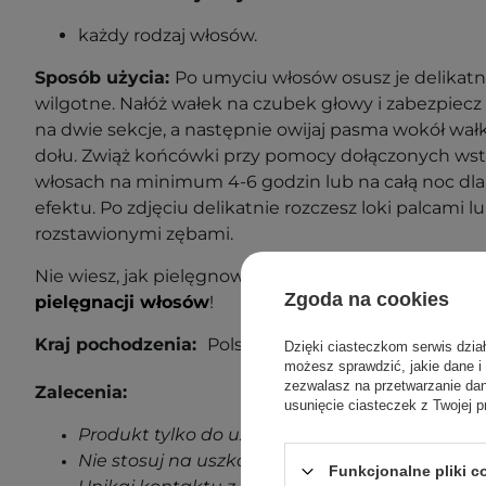
każdy rodzaj włosów.
Sposób użycia:
Po umyciu włosów osusz je delikatni
wilgotne. Nałóż wałek na czubek głowy i zabezpiecz 
na dwie sekcje, a następnie owijaj pasma wokół wałka
dołu. Zwiąż końcówki przy pomocy dołączonych wst
włosach na minimum 4-6 godzin lub na całą noc dla
efektu. Po zdjęciu delikatnie rozczesz loki palcami 
rozstawionymi zębami.
Nie wiesz, jak pielęgnować swoje włosy? Sprawdź n
Zgoda na cookies
pielęgnacji włosów
!
Kraj pochodzenia:
Polska
Dzięki ciasteczkom serwis dzia
możesz sprawdzić, jakie dane i
zezwalasz na przetwarzanie d
Zalecenia:
usunięcie ciasteczek z Twojej p
Produkt tylko do użytku zewnętrznego.
Nie stosuj na uszkodzoną skórę.
Funkcjonalne pliki 