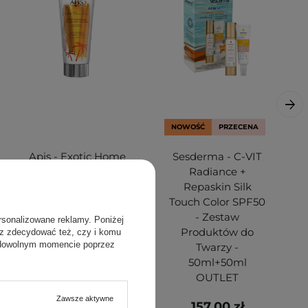
NOWOŚĆ
PRZECENA
Apis - Exotic Home
Sesderma - C-VIT
Care - Egzotyczny
Radiance +
Balsam
Repaskin Silk
Witalizujący do
Touch Color SPF50
Ciała - 200ml
- Zestaw
rsonalizowane reklamy. Poniżej
Produktów do
sz zdecydować też, czy i komu
 dowolnym momencie poprzez
Twarzy -
50ml+50ml
OUTLET
Zawsze aktywne
22,00 zł
157,00 zł