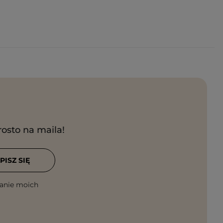
rosto na maila!
PISZ SIĘ
anie moich