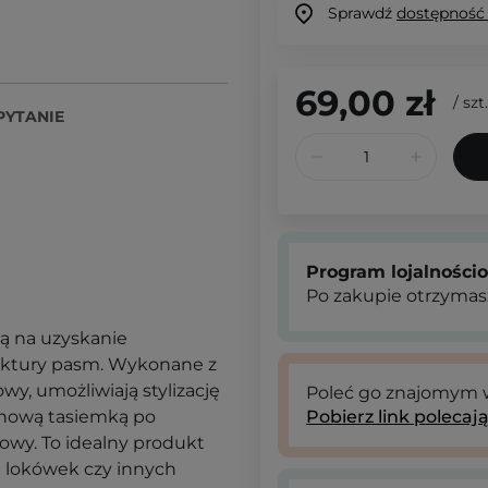
Sprawdź
dostępność
69,00 zł
/
szt.
PYTANIE
Program lojalności
Po zakupie otrzymas
ją na uzyskanie
ruktury pasm. Wykonane z
wy, umożliwiają stylizację
Poleć go znajomym
tynową tasiemką po
Pobierz link polecaj
owy. To idealny produkt
a lokówek czy innych