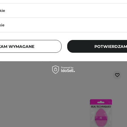
nak podrażnienia,
kie
kie
j, w zacienionym
ortu nie wpłyną na
ZAM WYMAGANE
POTWIERDZAM
ajbardziej aktualne
Klienci, którz
pytania?
Skontaktuj się z