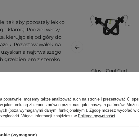
e, tak aby pozostały lekko
go klamrą. Podziel włosy
, kierując się od góry do
ążek. Pozostaw wałek na
 uzyskania najtrwalszego
lub grzebieniem z szeroko
Glov - Cool Curl -
Wałek do Kręcenia
asze
wpisy blogowe o
Włosów - Black -
1szt
ła poprawnie; możemy także analizować ruch na stronie i prezentować Ci spe
 w jakim celu są zbierane zarówno przez nas, jak i naszych partnerów. Może
anych (poza wymaganymi danymi funkcjonalnymi). Zgodę możesz wycofać w
rzeglądarki. Więcej informacji znajdziesz w
Polityce prywatności
.
cookie (wymagane)
69,00 zł