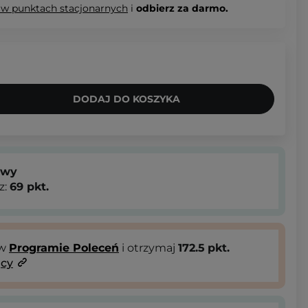
 w punktach stacjonarnych
i
odbierz za darmo.
DODAJ DO KOSZYKA
owy
z:
69
pkt.
 w
Programie Poleceń
i otrzymaj
172.5
pkt.
ący