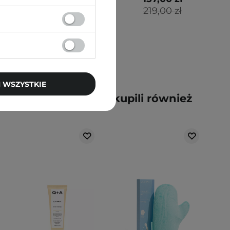
219,00 zł
 WSZYSTKIE
y kupili ten produkt, kupili również