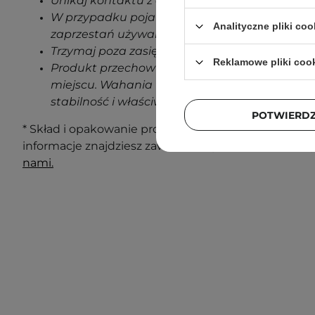
Unikaj kontaktu z oczami.
W przypadku pojawienia się jakichkolwiek oz
Analityczne pliki coo
zaprzestań używania produktu.
Trzymaj poza zasięgiem dzieci.
Reklamowe pliki coo
Produkt przechowuj w temperaturze pokojowe
miejscu. Wahania temperatur podczas transp
stabilność i właściwości produktu.
POTWIERD
* Skład i opakowanie produktu mogą ulec zmianie. N
informacje znajdziesz zawsze na opakowaniu. Masz 
nami.