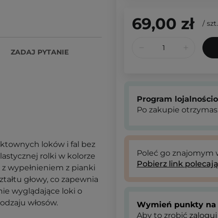
69,00 zł
/
szt.
ZADAJ PYTANIE
Program lojalności
Po zakupie otrzymas
ektownych loków i fal bez
Poleć go znajomym
stycznej rolki w kolorze
Pobierz link polecaj
z wypełnieniem z pianki
ztałtu głowy, co zapewnia
ie wyglądające loki o
odzaju włosów.
Wymień punkty na 
Aby to zrobić
zaloguj