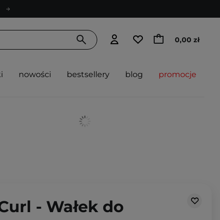
0,00 zł
i
nowości
bestsellery
blog
promocje
 Curl - Wałek do