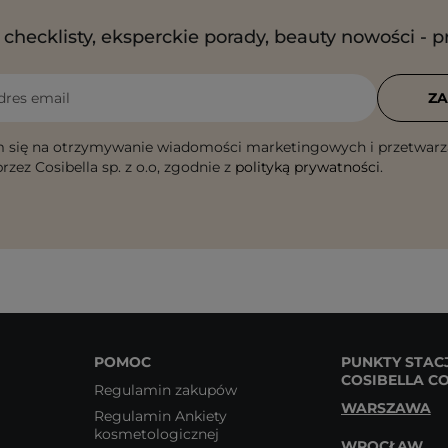
checklisty, eksperckie porady, beauty nowości - p
dres email
ZA
 się na otrzymywanie wiadomości marketingowych i przetwarz
rzez Cosibella sp. z o.o, zgodnie z
polityką prywatności
.
POMOC
PUNKTY STAC
COSIBELLA C
Regulamin zakupów
WARSZAWA
Regulamin Ankiety
kosmetologicznej
WROCŁAW