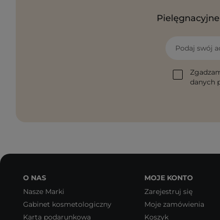
Pielęgnacyjne 
Podaj swój a
Zgadzam
danych p
O NAS
MOJE KONTO
Nasze Marki
Zarejestruj się
Gabinet kosmetologiczny
Moje zamówienia
Karta podarunkowa
Koszyk