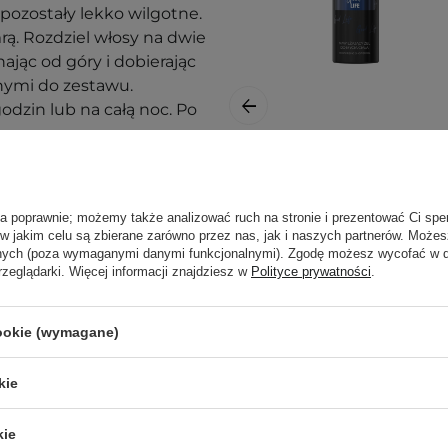
pozostały lekko wilgotne.
ą. Rozdziel włosy na dwie
ając od góry i dobierając
nymi do zestawu.
dzin lub na całą noc. Po
asze
wpisy blogowe o
Apis - Good Life -
Nawilżający Żel do
ła poprawnie; możemy także analizować ruch na stronie i prezentować Ci spe
Mycia Ciała -
 w jakim celu są zbierane zarówno przez nas, jak i naszych partnerów. Może
300ml
anych (poza wymaganymi danymi funkcjonalnymi). Zgodę możesz wycofać w
rzeglądarki. Więcej informacji znajdziesz w
Polityce prywatności
.
cookie (wymagane)
35,00 zł
kie
nak podrażnienia,
kie