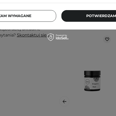
j, w zacienionym
ortu nie wpłyną na
ZAM WYMAGANE
POTWIERDZAM
Klienci, którz
ajbardziej aktualne
pytania?
Skontaktuj się z