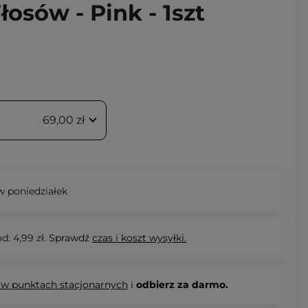
osów - Pink - 1szt
69,00 zł
 poniedziałek
d: 4,99 zł.
Sprawdź
czas i koszt wysyłki.
 w punktach stacjonarnych
i
odbierz za darmo.