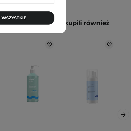
 WSZYSTKIE
y kupili ten produkt, kupili również