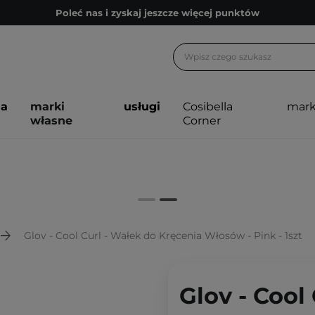
Poleć nas i zyskaj jeszcze więcej punktów
Zapisz się na newsletter pełen porad
Bezpłatne konsultacje kosmetologiczne
Z nami to możliwe! Realizacja zamówienia do 24h.
ja
marki
usługi
Cosibella
mark
Poleć nas i zyskaj jeszcze więcej punktów
własne
Corner
Zapisz się na newsletter pełen porad
Glov - Cool Curl - Wałek do Kręcenia Włosów - Pink - 1szt
Glov - Cool