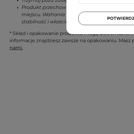
Trzymaj poza zasięgiem dzieci.
Produkt przechowuj w temperaturze pokojowe
miejscu. Wahania temperatur podczas transp
POTWIERD
stabilność i właściwości produktu.
* Skład i opakowanie produktu mogą ulec zmianie. N
informacje znajdziesz zawsze na opakowaniu. Masz 
nami.