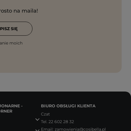
rosto na maila!
PISZ SIĘ
anie moich
JONARNE -
BIURO OBSŁUGI KLIENTA
ORNER
Czat
Tel.
22 602 28 32
Email:
zamowienia@cosibella.pl