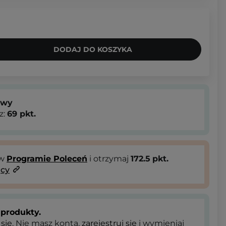
DODAJ DO KOSZYKA
owy
z:
69
pkt.
 w
Programie Poleceń
i otrzymaj
172.5
pkt.
ący
produkty.
 się
. Nie masz konta,
zarejestruj się
i wymieniaj