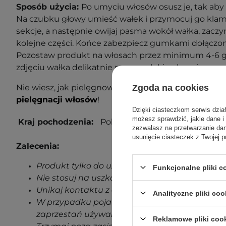
Sposób użycia:
Po umyciu włosów osusz je, tak aby 
Na czubku głowy umieść wałek i przymocuj go klamr
sekcje, a następnie owijaj pasma wokół wałka, zaczyn
kolejne części. Końce zabezpiecz gumkami dołączo
Pozostaw produkt na włosach przez minimum 4-6 go
zdjęciu wałka delikatnie rozczesz loki palcami.
Zgoda na cookies
Nie wiesz, jak pielęgnować swoje włosy? Sprawdź n
pielęgnacji włosów
!
Dzięki ciasteczkom serwis dzia
możesz sprawdzić, jakie dane i
Kraj pochodzenia:
Polska
zezwalasz na przetwarzanie d
usunięcie ciasteczek z Twojej p
Zalecenia:
Produkt tylko do użytku zewnętrznego.
Funkcjonalne pliki 
Nie stosuj na uszkodzoną skórę.
Unikaj kontaktu z oczami.
Analityczne pliki coo
W przypadku pojawienia się jakichkolwiek oz
zaprzestań używania produktu.
Reklamowe pliki coo