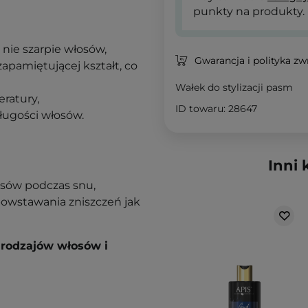
punkty na produkty.
nie szarpie włosów,
Gwarancja i polityka z
apamiętującej kształt, co
Wałek do stylizacji pasm
eratury,
ID towaru: 28647
ługości włosów.
Inni 
osów podczas snu,
powstawania zniszczeń jak
 rodzajów włosów i