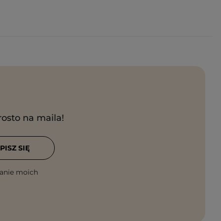
rosto na maila!
PISZ SIĘ
anie moich