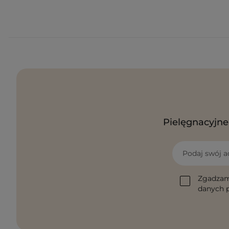
Pielęgnacyjne 
Podaj swój a
Zgadzam
danych p