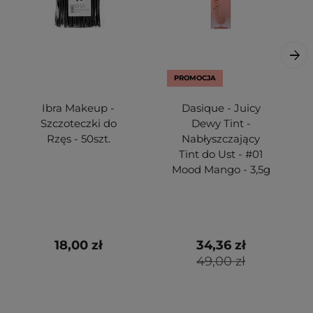
PROMOCJA
Ibra Makeup -
Dasique - Juicy
Szczoteczki do
Dewy Tint -
Rzęs - 50szt.
Nabłyszczający
Tint do Ust - #01
Mood Mango - 3,5g
18,00 zł
34,36 zł
49,00 zł