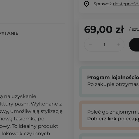
Sprawdź
dostępność
69,00 zł
/
szt.
PYTANIE
Program lojalności
Po zakupie otrzymas
ją na uzyskanie
ruktury pasm. Wykonane z
wy, umożliwiają stylizację
Poleć go znajomym
tynową tasiemką po
Pobierz link polecaj
owy. To idealny produkt
a lokówek czy innych