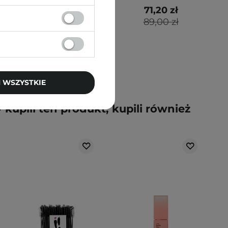
449,00 zł
71,20 zł
89,00 zł
 WSZYSTKIE
y kupili ten produkt, kupili również