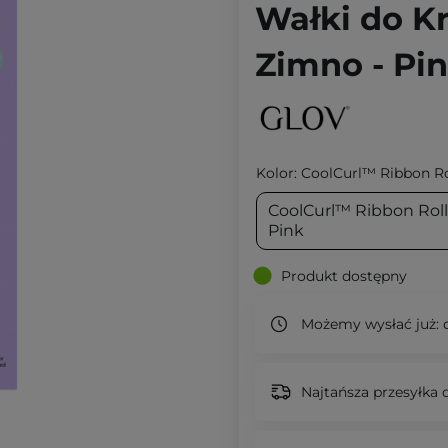
Wałki do K
Zimno - Pin
Kolor:
CoolCurl™ Ribbon Rol
CoolCurl™ Ribbon Roll
Pink
Produkt dostępny
Możemy wysłać już:
d
Najtańsza przesyłka o