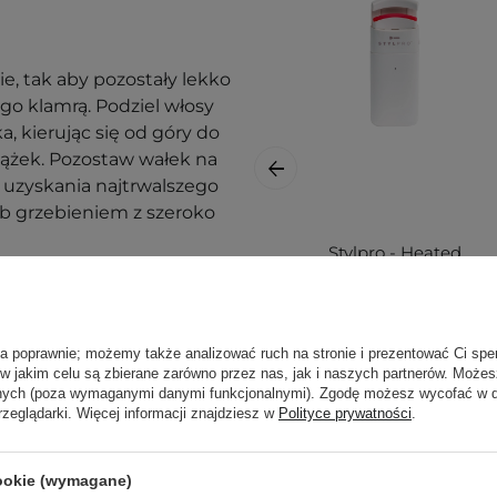
e, tak aby pozostały lekko
go klamrą. Podziel włosy
, kierując się od góry do
ążek. Pozostaw wałek na
 uzyskania najtrwalszego
lub grzebieniem z szeroko
Stylpro - Heated
Eye Lash Curler -
asze
wpisy blogowe o
Podgrzewana
Zalotka do Rzęs
ła poprawnie; możemy także analizować ruch na stronie i prezentować Ci spe
 w jakim celu są zbierane zarówno przez nas, jak i naszych partnerów. Może
anych (poza wymaganymi danymi funkcjonalnymi). Zgodę możesz wycofać w
rzeglądarki. Więcej informacji znajdziesz w
Polityce prywatności
.
cookie (wymagane)