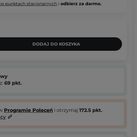
 w punktach stacjonarnych
i
odbierz za darmo.
DODAJ DO KOSZYKA
owy
z:
69
pkt.
 w
Programie Poleceń
i otrzymaj
172.5
pkt.
ący