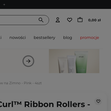
0,00 zł
i
nowości
bestsellery
blog
promocje
w na Zimno - Pink - 4szt
Curl™ Ribbon Rollers -