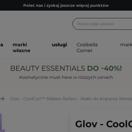
Poleć nas i zyskaj jeszcze więcej punktów
Zapisz się na newsletter pełen porad
Bezpłatne konsultacje kosmetologiczne
Z nami to możliwe! Realizacja zamówienia do 24h.
ja
marki
usługi
Cosibella
mark
Poleć nas i zyskaj jeszcze więcej punktów
własne
Corner
Zapisz się na newsletter pełen porad
Glov - CoolCurl™ Ribbon Rollers - Wałki do Kręcenia Włosó
Glov - Cool