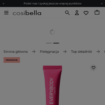
Poleć nas i zyskaj jeszcze więcej punktów
Zapisz się na newsletter pełen porad
Bezpłatne konsultacje kosmetologiczne
Z nami to możliwe! Realizacja zamówienia do 24h.
Poleć nas i zyskaj jeszcze więcej punktów
Zapisz się na newsletter pełen porad
Strona główna
Pielęgnacja
Top składniki
PROMOCJA