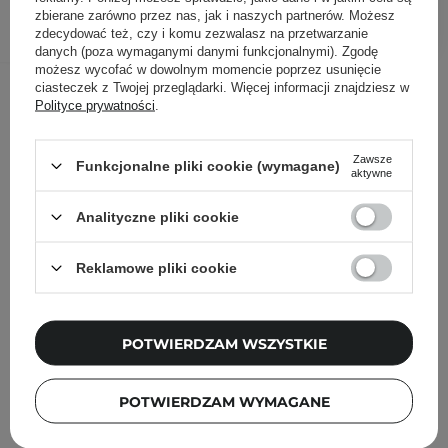
DODAJ DO KOSZYKA
zbierane zarówno przez nas, jak i naszych partnerów. Możesz
zdecydować też, czy i komu zezwalasz na przetwarzanie
danych (poza wymaganymi danymi funkcjonalnymi). Zgodę
możesz wycofać w dowolnym momencie poprzez usunięcie
Inni klienci sprawdzali również
ciasteczek z Twojej przeglądarki. Więcej informacji znajdziesz w
Polityce prywatności
.
Zawsze
Funkcjonalne pliki cookie (wymagane)
aktywne
Analityczne pliki cookie
Reklamowe pliki cookie
POTWIERDZAM WSZYSTKIE
POTWIERDZAM WYMAGANE