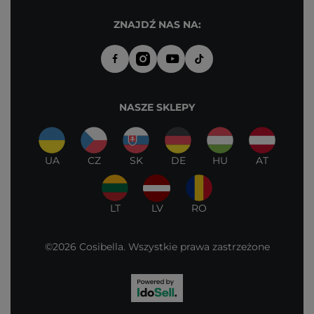
ZNAJDŹ NAS NA:
NASZE SKLEPY
UA
CZ
SK
DE
HU
AT
LT
LV
RO
©2026 Cosibella. Wszystkie prawa zastrzeżone