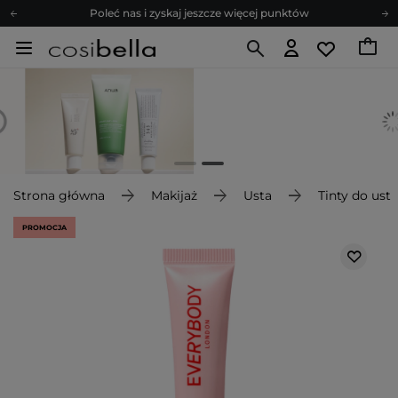
Poleć nas i zyskaj jeszcze więcej punktów
Zapisz się na newsletter pełen porad
Bezpłatne konsultacje kosmetologiczne
Z nami to możliwe! Realizacja zamówienia do 24h.
Poleć nas i zyskaj jeszcze więcej punktów
Zapisz się na newsletter pełen porad
Strona główna
Makijaż
Usta
Tinty do ust
PROMOCJA