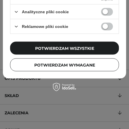
Etude House - Dear
Etude House - Dear
Darling Water Tint - Tint
Darling Water Tint - Tint
Analityczne pliki cookie
do Ust - Strawberry Ade -
do Ust - Orange Ade -
9,5g
9,5g
Reklamowe pliki cookie
22,00 zł
22,00 zł
POTWIERDZAM WSZYSTKIE
POTWIERDZAM WYMAGANE
OPIS PRODUKTU
SKŁAD
ZALECENIA