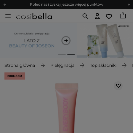
Poleć nas i zyskaj jeszcze więcej punktów
Zapisz się na newsletter pełen porad
Bezpłatne konsultacje kosmetologiczne
Z nami to możliwe! Realizacja zamówienia do 24h.
Poleć nas i zyskaj jeszcze więcej punktów
Zapisz się na newsletter pełen porad
Strona główna
Pielęgnacja
Top składniki
PROMOCJA