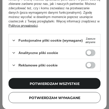
DODAJ DO KOSZYKA
zbierane zarówno przez nas, jak i naszych partnerów. Możesz
zdecydować też, czy i komu zezwalasz na przetwarzanie
danych (poza wymaganymi danymi funkcjonalnymi). Zgodę
możesz wycofać w dowolnym momencie poprzez usunięcie
Inni klienci sprawdzali również
ciasteczek z Twojej przeglądarki. Więcej informacji znajdziesz w
Polityce prywatności
.
Zawsze
Funkcjonalne pliki cookie (wymagane)
aktywne
Analityczne pliki cookie
Reklamowe pliki cookie
POTWIERDZAM WSZYSTKIE
POTWIERDZAM WYMAGANE
PROMOCJA