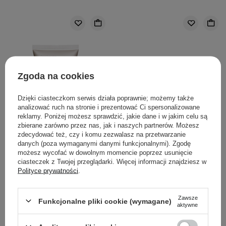
Zgoda na cookies
Dzięki ciasteczkom serwis działa poprawnie; możemy także
analizować ruch na stronie i prezentować Ci spersonalizowane
reklamy. Poniżej możesz sprawdzić, jakie dane i w jakim celu są
zbierane zarówno przez nas, jak i naszych partnerów. Możesz
zdecydować też, czy i komu zezwalasz na przetwarzanie
danych (poza wymaganymi danymi funkcjonalnymi). Zgodę
możesz wycofać w dowolnym momencie poprzez usunięcie
ciasteczek z Twojej przeglądarki. Więcej informacji znajdziesz w
WYBÓR KOSMETOLOGA
Polityce prywatności
.
The Ordinary - Natural
The Ordinary - 100%
Moisturizing Factors + HA
Plant-Derived Squalane -
Zawsze
Funkcjonalne pliki cookie (wymagane)
- Krem Nawilżający do
100% Skwalan z Trzciny
aktywne
Twarzy z Kwasem
Cukrowej - 30ml