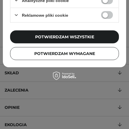
Hialuronowym - 30ml
Analityczne pliki cookie
Reklamowe pliki cookie
32,00 zł
50,00 zł
POTWIERDZAM WSZYSTKIE
POTWIERDZAM WYMAGANE
OPIS PRODUKTU
SKŁAD
ZALECENIA
OPINIE
EKOLOGIA