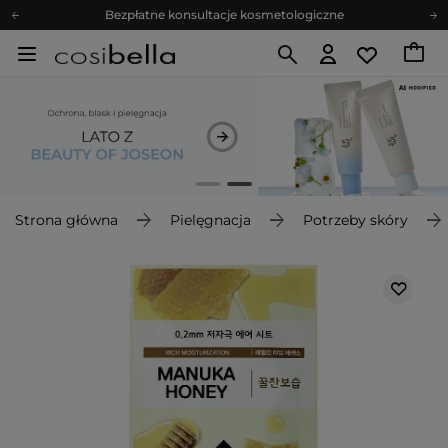
Bezpłatne konsultacje kosmetologiczne
Z nami to możliwe! Realizacja zamówienia do 24h.
Poleć nas i zyskaj jeszcze więcej punktów
Zapisz się na newsletter pełen porad
Bezpłatne konsultacje kosmetologiczne
Z nami to możliwe! Realizacja zamówienia do 24h.
Poleć nas i zyskaj jeszcze więcej punktów
Zapisz się na newsletter pełen porad
Strona główna
Pielęgnacja
Potrzeby skóry