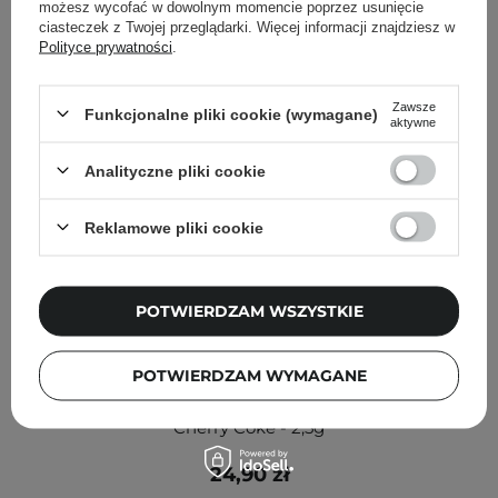
możesz wycofać w dowolnym momencie poprzez usunięcie
ciasteczek z Twojej przeglądarki. Więcej informacji znajdziesz w
Polityce prywatności
.
Zawsze
Funkcjonalne pliki cookie (wymagane)
aktywne
Analityczne pliki cookie
Reklamowe pliki cookie
POTWIERDZAM WSZYSTKIE
NOWOŚĆ
POTWIERDZAM WYMAGANE
Poppy Head - Juicy Pen Drip Lip Oil - Olejek do Ust - 03
Cherry Coke - 2,5g
24,90 zł