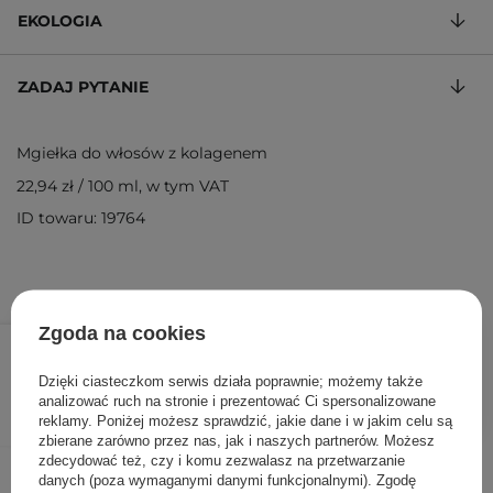
EKOLOGIA
ZADAJ PYTANIE
Mgiełka do włosów z kolagenem
22,94 zł
/
100 ml
, w tym VAT
ID towaru: 19764
Zgoda na cookies
39,00 zł
/
szt.
Dzięki ciasteczkom serwis działa poprawnie; możemy także
DODAJ DO KOSZYKA
analizować ruch na stronie i prezentować Ci spersonalizowane
reklamy. Poniżej możesz sprawdzić, jakie dane i w jakim celu są
zbierane zarówno przez nas, jak i naszych partnerów. Możesz
zdecydować też, czy i komu zezwalasz na przetwarzanie
Inni klienci sprawdzali również
danych (poza wymaganymi danymi funkcjonalnymi). Zgodę