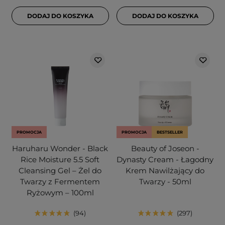
DODAJ DO KOSZYKA
DODAJ DO KOSZYKA
PROMOCJA
PROMOCJA
BESTSELLER
Haruharu Wonder - Black
Beauty of Joseon -
Rice Moisture 5.5 Soft
Dynasty Cream - Łagodny
Cleansing Gel – Żel do
Krem Nawilżający do
Twarzy z Fermentem
Twarzy - 50ml
Ryżowym – 100ml
94
297