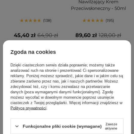
Nawilżający Krem
Przeciwsłoneczny - 50ml
138
195
45,40 zł
64,90 zł
89,60 zł
128,00 zł
DODAJ DO KOSZYKA
DODAJ DO KOSZYKA
Zgoda na cookies
Dzięki ciasteczkom serwis działa poprawnie; możemy także
analizować ruch na stronie i prezentować Ci spersonalizowane
reklamy. Poniżej możesz sprawdzić, jakie dane i w jakim celu są
zbierane zarówno przez nas, jak i naszych partnerów. Możesz
zdecydować też, czy i komu zezwalasz na przetwarzanie
danych (poza wymaganymi danymi funkcjonalnymi). Zgodę
możesz wycofać w dowolnym momencie poprzez usunięcie
ciasteczek z Twojej przeglądarki. Więcej informacji znajdziesz w
Polityce prywatności
.
PROMOCJA
BESTSELLER
PROMOCJA
BESTSELLER
Zawsze
Funkcjonalne pliki cookie (wymagane)
Aestura - Atobarrier 365
Anua - Heartleaf
aktywne