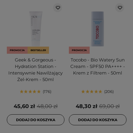
PROMOCJA
BESTSELLER
PROMOCJA
Geek & Gorgeous -
Tocobo - Bio Watery Sun
Hydration Station -
Cream - SPF50 PA++++ -
Intensywnie Nawilżający
Krem z Filtrem - 50ml
Żel-Krem - 50ml
176
206
45,60 zł
48,00 zł
48,30 zł
69,00 zł
DODAJ DO KOSZYKA
DODAJ DO KOSZYKA