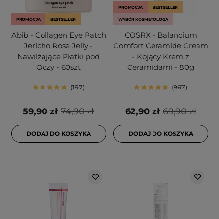
PROMOCJA
BESTSELLER
PROMOCJA
BESTSELLER
WYBÓR KOSMETOLOGA
Abib - Collagen Eye Patch
COSRX - Balancium
Jericho Rose Jelly -
Comfort Ceramide Cream
Nawilżające Płatki pod
- Kojący Krem z
Oczy - 60szt
Ceramidami - 80g
197
967
59,90 zł
74,90 zł
62,90 zł
69,90 zł
DODAJ DO KOSZYKA
DODAJ DO KOSZYKA