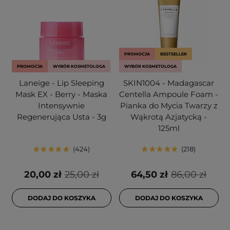
PROMOCJA
BESTSELLER
PROMOCJA
WYBÓR KOSMETOLOGA
WYBÓR KOSMETOLOGA
Laneige - Lip Sleeping
SKIN1004 - Madagascar
Mask EX - Berry - Maska
Centella Ampoule Foam -
Intensywnie
Pianka do Mycia Twarzy z
Regenerująca Usta - 3g
Wąkrotą Azjatycką -
125ml
424
218
20,00 zł
25,00 zł
64,50 zł
86,00 zł
DODAJ DO KOSZYKA
DODAJ DO KOSZYKA