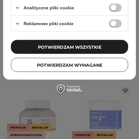
Cream - Nawilżający
Quercetinol Pore Deep
Krem do Twarzy z
Cleansing Foam -
Analityczne pliki cookie
Ceramidami i
Dogłębnie Oczyszczająca
Cholesterolem - 80ml
Pianka do Twarzy - 150ml
Reklamowe pliki cookie
88
184
POTWIERDZAM WSZYSTKIE
126,70 zł
149,00 zł
52,20 zł
54,90 zł
DODAJ DO KOSZYKA
DODAJ DO KOSZYKA
POTWIERDZAM WYMAGANE
PROMOCJA
BESTSELLER
WYBÓR KOSMETOLOGA
PROMOCJA
BESTSELLER