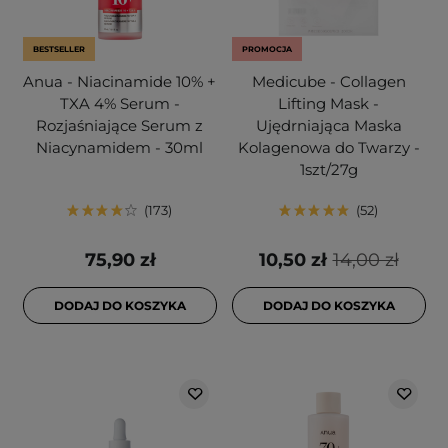
BESTSELLER
PROMOCJA
Anua - Niacinamide 10% +
Medicube - Collagen
TXA 4% Serum -
Lifting Mask -
Rozjaśniające Serum z
Ujędrniająca Maska
Niacynamidem - 30ml
Kolagenowa do Twarzy -
1szt/27g
173
52
75,90 zł
10,50 zł
14,00 zł
DODAJ DO KOSZYKA
DODAJ DO KOSZYKA