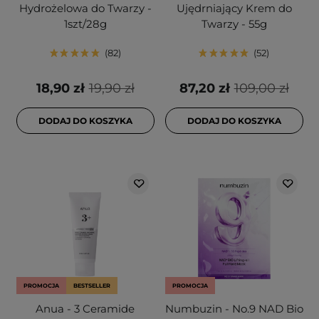
Hydrożelowa do Twarzy -
Ujędrniający Krem do
1szt/28g
Twarzy - 55g
82
52
18,90 zł
19,90 zł
87,20 zł
109,00 zł
DODAJ DO KOSZYKA
DODAJ DO KOSZYKA
PROMOCJA
BESTSELLER
PROMOCJA
Anua - 3 Ceramide
Numbuzin - No.9 NAD Bio