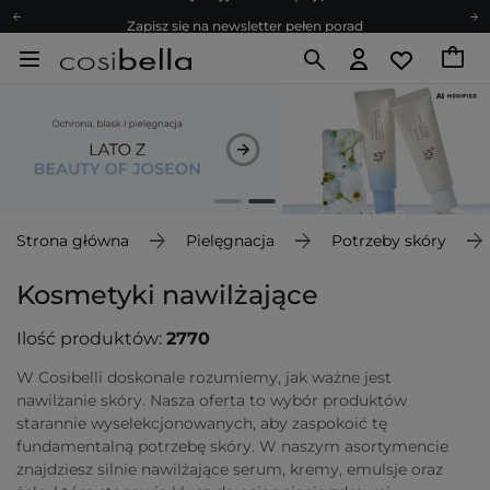
Zapisz się na newsletter pełen porad
Bezpłatne konsultacje kosmetologiczne
Z nami to możliwe! Realizacja zamówienia do 24h.
Poleć nas i zyskaj jeszcze więcej punktów
Zapisz się na newsletter pełen porad
Strona główna
Pielęgnacja
Potrzeby skóry
Kosmetyki nawilżające
Ilość produktów:
2770
W Cosibelli doskonale rozumiemy, jak ważne jest
nawilżanie skóry. Nasza oferta to wybór produktów
starannie wyselekcjonowanych, aby zaspokoić tę
fundamentalną potrzebę skóry. W naszym asortymencie
znajdziesz silnie nawilżające serum, kremy, emulsje oraz