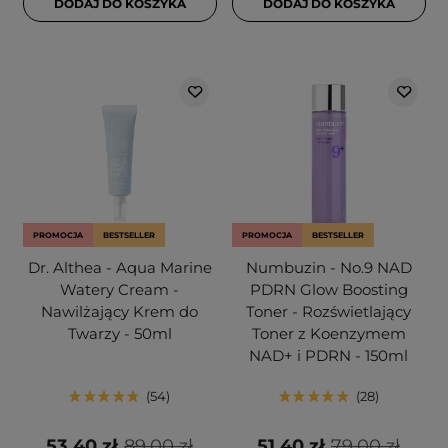
DODAJ DO KOSZYKA
DODAJ DO KOSZYKA
PROMOCJA
BESTSELLER
PROMOCJA
BESTSELLER
Dr. Althea - Aqua Marine
Numbuzin - No.9 NAD
Watery Cream -
PDRN Glow Boosting
Nawilżający Krem do
Toner - Rozświetlający
Twarzy - 50ml
Toner z Koenzymem
NAD+ i PDRN - 150ml
54
28
53,40 zł
89,00 zł
51,40 zł
79,00 zł