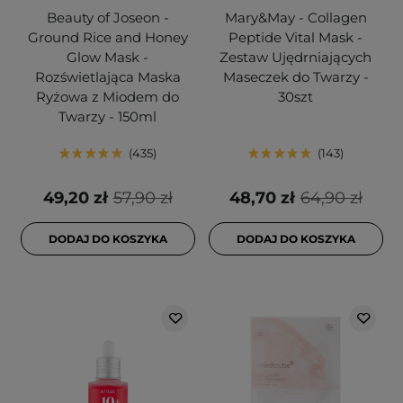
Beauty of Joseon -
Mary&May - Collagen
Ground Rice and Honey
Peptide Vital Mask -
Glow Mask -
Zestaw Ujędrniających
Rozświetlająca Maska
Maseczek do Twarzy -
Ryżowa z Miodem do
30szt
Twarzy - 150ml
435
143
49,20 zł
57,90 zł
48,70 zł
64,90 zł
DODAJ DO KOSZYKA
DODAJ DO KOSZYKA