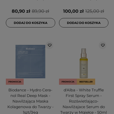
80,90 zł
89,90 zł
100,00 zł
125,00 zł
DODAJ DO KOSZYKA
DODAJ DO KOSZYKA
PROMOCJA
PROMOCJA
BESTSELLER
Biodance - Hydro Cera-
d'Alba - White Truffle
nol Real Deep Mask -
First Spray Serum -
Nawilżająca Maska
Rozświetlająco-
Kolagenowa do Twarzy -
Nawilżajace Serum do
1szt/34g
Twarzy w Mgiełce - 50ml