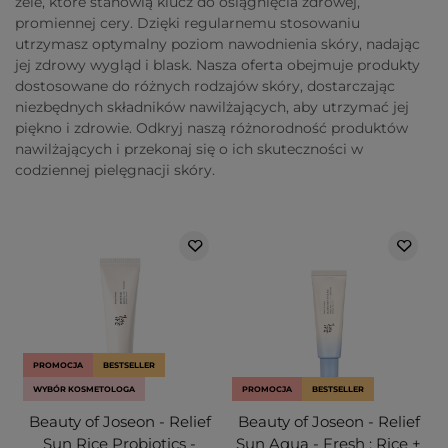
żele, które stanowią klucz do osiągnięcia zdrowej,
promiennej cery. Dzięki regularnemu stosowaniu
utrzymasz optymalny poziom nawodnienia skóry, nadając
jej zdrowy wygląd i blask. Nasza oferta obejmuje produkty
dostosowane do różnych rodzajów skóry, dostarczając
niezbędnych składników nawilżających, aby utrzymać jej
piękno i zdrowie. Odkryj naszą różnorodność produktów
nawilżających i przekonaj się o ich skuteczności w
codziennej pielęgnacji skóry.
PROMOCJA
BESTSELLER
WYBÓR KOSMETOLOGA
PROMOCJA
BESTSELLER
Beauty of Joseon - Relief
Beauty of Joseon - Relief
Sun Rice Probiotics -
Sun Aqua - Fresh : Rice +