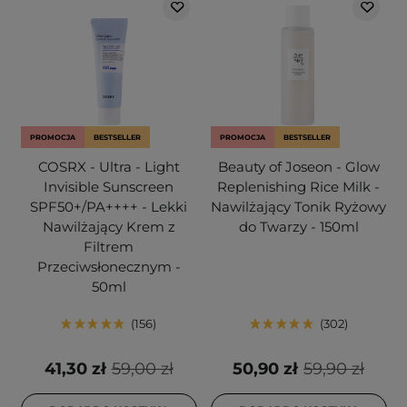
PROMOCJA
BESTSELLER
PROMOCJA
BESTSELLER
COSRX - Ultra - Light
Beauty of Joseon - Glow
Invisible Sunscreen
Replenishing Rice Milk -
SPF50+/PA++++ - Lekki
Nawilżający Tonik Ryżowy
Nawilżający Krem z
do Twarzy - 150ml
Filtrem
Przeciwsłonecznym -
50ml
156
302
41,30 zł
59,00 zł
50,90 zł
59,90 zł