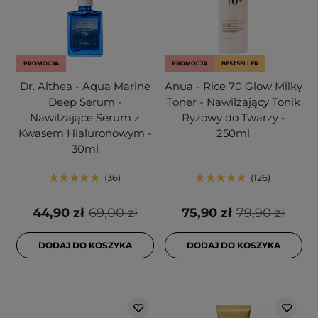
PROMOCJA
PROMOCJA
BESTSELLER
Dr. Althea - Aqua Marine
Anua - Rice 70 Glow Milky
Deep Serum -
Toner - Nawilżający Tonik
Nawilżające Serum z
Ryżowy do Twarzy -
Kwasem Hialuronowym -
250ml
30ml
36
126
44,90 zł
69,00 zł
75,90 zł
79,90 zł
DODAJ DO KOSZYKA
DODAJ DO KOSZYKA