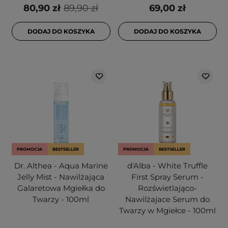
80,90 zł
89,90 zł
69,00 zł
DODAJ DO KOSZYKA
DODAJ DO KOSZYKA
PROMOCJA
BESTSELLER
PROMOCJA
BESTSELLER
Dr. Althea - Aqua Marine
d'Alba - White Truffle
Jelly Mist - Nawilżająca
First Spray Serum -
Galaretowa Mgiełka do
Rozświetlająco-
Twarzy - 100ml
Nawilżajace Serum do
Twarzy w Mgiełce - 100ml