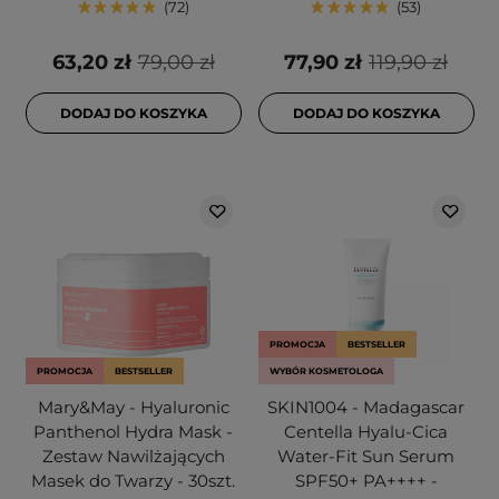
72
53
63,20 zł
79,00 zł
77,90 zł
119,90 zł
DODAJ DO KOSZYKA
DODAJ DO KOSZYKA
PROMOCJA
BESTSELLER
PROMOCJA
BESTSELLER
WYBÓR KOSMETOLOGA
Mary&May - Hyaluronic
SKIN1004 - Madagascar
Panthenol Hydra Mask -
Centella Hyalu-Cica
Zestaw Nawilżających
Water-Fit Sun Serum
Masek do Twarzy - 30szt.
SPF50+ PA++++ -