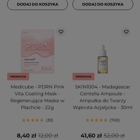
DODAJ DO KOSZYKA
DODAJ DO KOSZYKA
PROMOCJA
PROMOCJA
Medicube - PDRN Pink
SKIN1004 - Madagascar
Vita Coating Mask -
Centella Ampoule -
Regenerująca Maska w
Ampułka do Twarzy
Płachcie - 22g
Wąkrota Azjatycka - 30ml
39
769
8,40 zł
12,00 zł
41,60 zł
52,00 zł