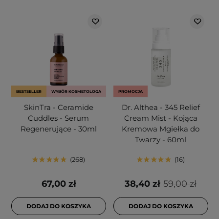
BESTSELLER
WYBÓR KOSMETOLOGA
PROMOCJA
SkinTra - Ceramide
Dr. Althea - 345 Relief
Cuddles - Serum
Cream Mist - Kojąca
Regenerujące - 30ml
Kremowa Mgiełka do
Twarzy - 60ml
268
16
67,00 zł
38,40 zł
59,00 zł
DODAJ DO KOSZYKA
DODAJ DO KOSZYKA