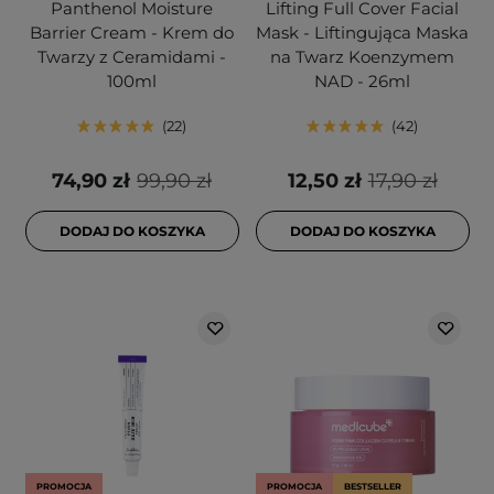
Panthenol Moisture
Lifting Full Cover Facial
Barrier Cream - Krem do
Mask - Liftingująca Maska
Twarzy z Ceramidami -
na Twarz Koenzymem
100ml
NAD - 26ml
22
42
74,90 zł
99,90 zł
12,50 zł
17,90 zł
DODAJ DO KOSZYKA
DODAJ DO KOSZYKA
PROMOCJA
PROMOCJA
BESTSELLER