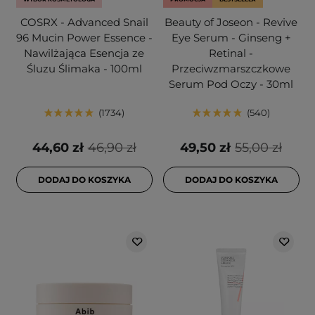
COSRX - Advanced Snail
Beauty of Joseon - Revive
96 Mucin Power Essence -
Eye Serum - Ginseng +
Nawilżająca Esencja ze
Retinal -
Śluzu Ślimaka - 100ml
Przeciwzmarszczkowe
Serum Pod Oczy - 30ml
1734
540
44,60 zł
46,90 zł
49,50 zł
55,00 zł
DODAJ DO KOSZYKA
DODAJ DO KOSZYKA