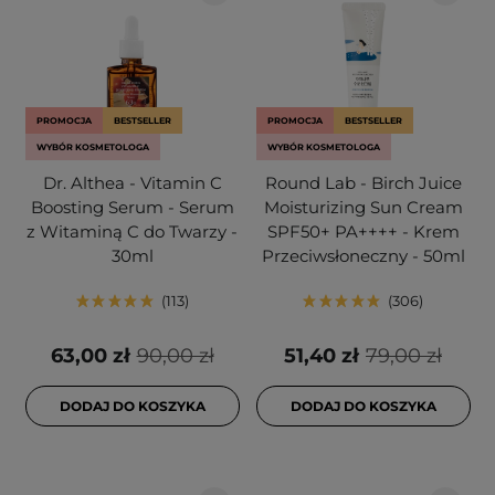
PROMOCJA
BESTSELLER
PROMOCJA
BESTSELLER
WYBÓR KOSMETOLOGA
WYBÓR KOSMETOLOGA
Dr. Althea - Vitamin C
Round Lab - Birch Juice
Boosting Serum - Serum
Moisturizing Sun Cream
z Witaminą C do Twarzy -
SPF50+ PA++++ - Krem
30ml
Przeciwsłoneczny - 50ml
113
306
63,00 zł
90,00 zł
51,40 zł
79,00 zł
DODAJ DO KOSZYKA
DODAJ DO KOSZYKA