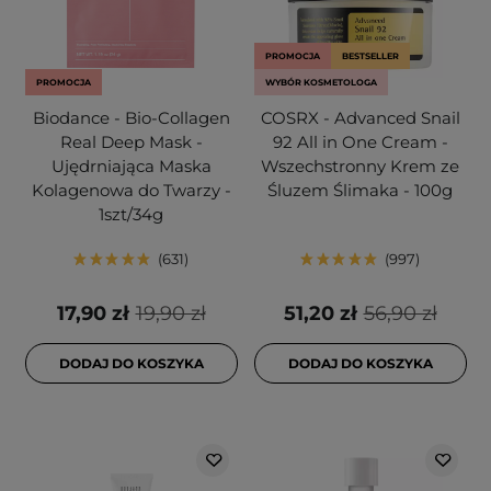
PROMOCJA
BESTSELLER
PROMOCJA
WYBÓR KOSMETOLOGA
Biodance - Bio-Collagen
COSRX - Advanced Snail
Real Deep Mask -
92 All in One Cream -
Ujędrniająca Maska
Wszechstronny Krem ze
Kolagenowa do Twarzy -
Śluzem Ślimaka - 100g
1szt/34g
631
997
17,90 zł
19,90 zł
51,20 zł
56,90 zł
DODAJ DO KOSZYKA
DODAJ DO KOSZYKA