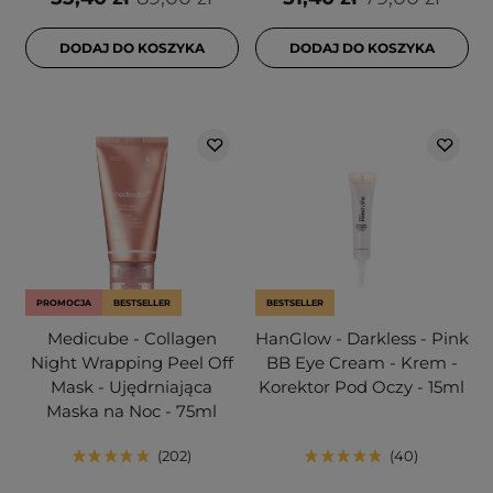
DODAJ DO KOSZYKA
DODAJ DO KOSZYKA
PROMOCJA
BESTSELLER
BESTSELLER
Medicube - Collagen
HanGlow - Darkless - Pink
Night Wrapping Peel Off
BB Eye Cream - Krem -
Mask - Ujędrniająca
Korektor Pod Oczy - 15ml
Maska na Noc - 75ml
202
40