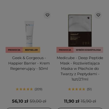
PROMOCJA
BESTSELLER
PROMOCJA
WYBÓR KOSMETOLOGA
Geek & Gorgeous -
Medicube - Deep Peptide
Happier Barrier - Krem
Mask - Rozświetlająca
Regenerujący - 50ml
Maska w Płachcie do
Twarzy z Peptydami -
1szt/27ml
209
51
56,10 zł
59,00 zł
11,90 zł
15,90 zł