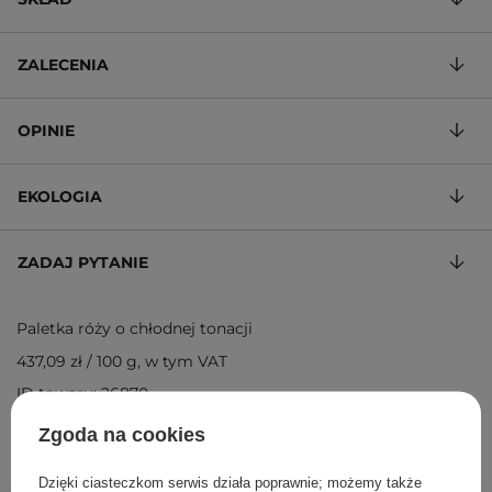
ZALECENIA
OPINIE
EKOLOGIA
ZADAJ PYTANIE
Paletka róży o chłodnej tonacji
437,09 zł
/
100 g
, w tym VAT
ID towaru: 26870
Zgoda na cookies
Dzięki ciasteczkom serwis działa poprawnie; możemy także