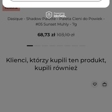
PROMOCJA
Dasique - Shadow Palette - Paleta Cieni do Powiek -
#05 Sunset Muhly - 7g
68,73 zł
103,10 zł
Klienci, którzy kupili ten produkt,
kupili również