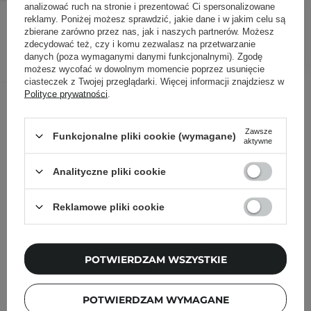
analizować ruch na stronie i prezentować Ci spersonalizowane
48,08 zł
60,00 zł
/
szt.
reklamy. Poniżej możesz sprawdzić, jakie dane i w jakim celu są
zbierane zarówno przez nas, jak i naszych partnerów. Możesz
zdecydować też, czy i komu zezwalasz na przetwarzanie
DODAJ DO KOSZYKA
danych (poza wymaganymi danymi funkcjonalnymi). Zgodę
możesz wycofać w dowolnym momencie poprzez usunięcie
ciasteczek z Twojej przeglądarki. Więcej informacji znajdziesz w
Inni klienci sprawdzali również
Polityce prywatności
.
Zawsze
Funkcjonalne pliki cookie (wymagane)
aktywne
Analityczne pliki cookie
Reklamowe pliki cookie
POTWIERDZAM WSZYSTKIE
POTWIERDZAM WYMAGANE