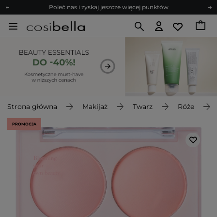
Poleć nas i zyskaj jeszcze więcej punktów
Zapisz się na newsletter pełen porad
Bezpłatne konsultacje kosmetologiczne
Z nami to możliwe! Realizacja zamówienia do 24h.
Poleć nas i zyskaj jeszcze więcej punktów
Zapisz się na newsletter pełen porad
Strona główna
Makijaż
Twarz
Róże
PROMOCJA