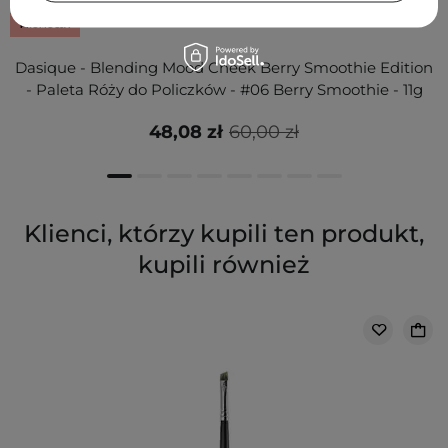
PROMOCJA
Dasique - Blending Mood Cheek Berry Smoothie Edition
- Paleta Róży do Policzków - #06 Berry Smoothie - 11g
48,08 zł
60,00 zł
Klienci, którzy kupili ten produkt,
kupili również