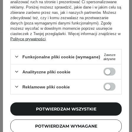
42,88 zł
65,00 zł
analizować ruch na stronie i prezentować Ci spersonalizowane
/
szt.
reklamy. Poniżej możesz sprawdzić, jakie dane i w jakim celu są
zbierane zarówno przez nas, jak i naszych partnerów. Możesz
DODAJ DO KOSZYKA
zdecydować też, czy i komu zezwalasz na przetwarzanie
danych (poza wymaganymi danymi funkcjonalnymi). Zgodę
możesz wycofać w dowolnym momencie poprzez usunięcie
ciasteczek z Twojej przeglądarki. Więcej informacji znajdziesz w
Inni klienci sprawdzali również
Polityce prywatności
.
Zawsze
Funkcjonalne pliki cookie (wymagane)
aktywne
Analityczne pliki cookie
Reklamowe pliki cookie
POTWIERDZAM WSZYSTKIE
POTWIERDZAM WYMAGANE