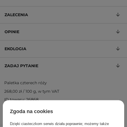
ZALECENIA
OPINIE
EKOLOGIA
ZADAJ PYTANIE
Paletka czterech róży
268,00 zł
/
100 g
, w tym VAT
ID towaru: 26868
Zgoda na cookies
Dzięki ciasteczkom serwis działa poprawnie; możemy także