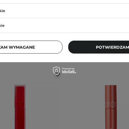
nt do Ust - 01 In Coral - 5g
Wodny Tint do Ust - 04 Chi
kie
101
101
49,00 zł
49,00 zł
kie
ZAM WYMAGANE
POTWIERDZAM