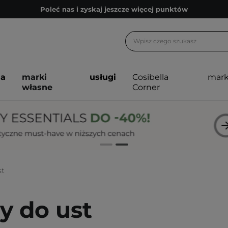
Poleć nas i zyskaj jeszcze więcej punktów
Zapisz się na newsletter pełen porad
Bezpłatne konsultacje kosmetologiczne
Z nami to możliwe! Realizacja zamówienia do 24h.
ja
marki
usługi
Cosibella
mark
Poleć nas i zyskaj jeszcze więcej punktów
własne
Corner
Zapisz się na newsletter pełen porad
st
ty do ust