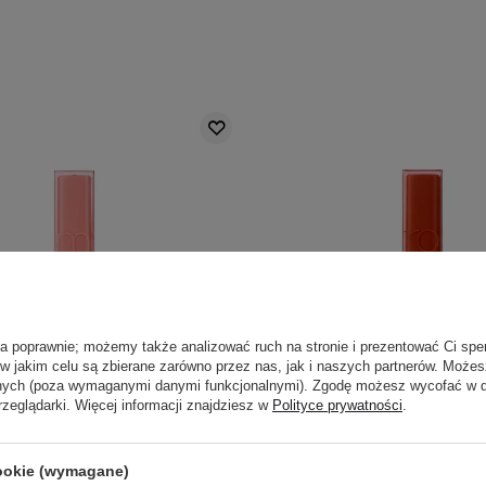
ła poprawnie; możemy także analizować ruch na stronie i prezentować Ci spe
 w jakim celu są zbierane zarówno przez nas, jak i naszych partnerów. Może
anych (poza wymaganymi danymi funkcjonalnymi). Zgodę możesz wycofać w
rzeglądarki. Więcej informacji znajdziesz w
Polityce prywatności
.
d - Dewyful Water Tint -
Rom&nd - Dewyful Wate
cookie (wymagane)