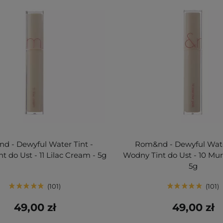
d - Dewyful Water Tint -
Rom&nd - Dewyful Wate
t do Ust - 11 Lilac Cream - 5g
Wodny Tint do Ust - 10 Mu
5g
101
101
49,00 zł
49,00 zł