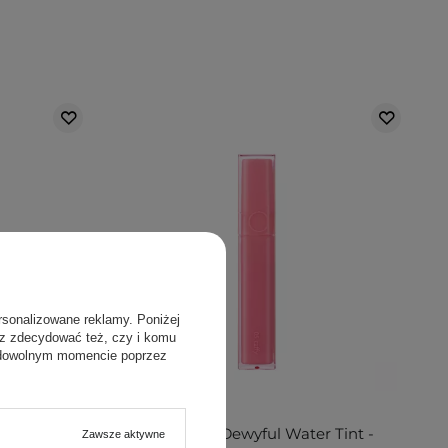
rsonalizowane reklamy. Poniżej
sz zdecydować też, czy i komu
 dowolnym momencie poprzez
r Tint -
Rom&nd - Dewyful Water Tint -
Zawsze aktywne