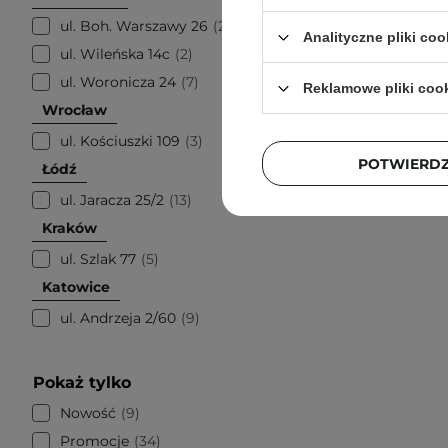
Wodny Ti
ul. Boh. Warszawy 26
22
Analityczne pliki coo
ul. Wileńska 14c
2
ul. Woronicza 24
7
Reklamowe pliki coo
Wrocław
ul. Kościuszki 109
3
POTWIERD
Łódź
ul. Jaracza 25/2
13
Kraków
ul. Szlak 77
5
Katowice
ul. Andrzeja 2/60
9
Pokaż tylko
Nowość
9
Promocje
34