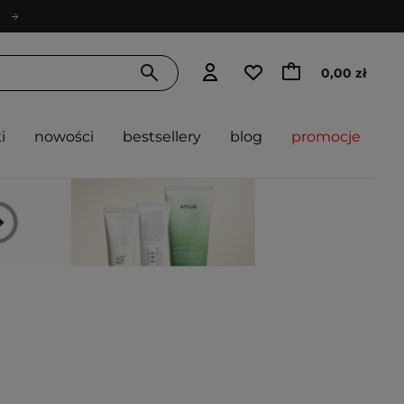
0,00 zł
i
nowości
bestsellery
blog
promocje