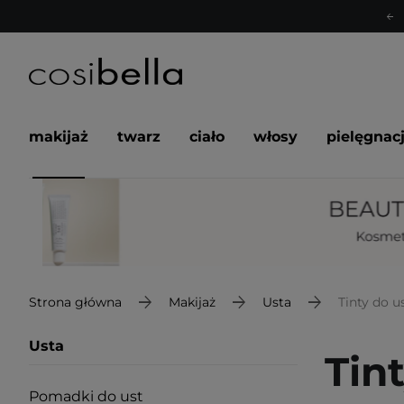
makijaż
twarz
ciało
włosy
pielęgnac
Strona główna
Makijaż
Usta
Tinty do u
Usta
Tin
Pomadki do ust