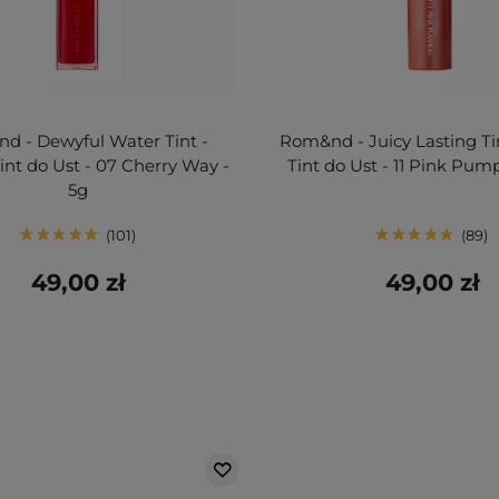
d - Dewyful Water Tint -
Rom&nd - Juicy Lasting Ti
nt do Ust - 07 Cherry Way -
Tint do Ust - 11 Pink Pump
5g
101
89
49,00 zł
49,00 zł