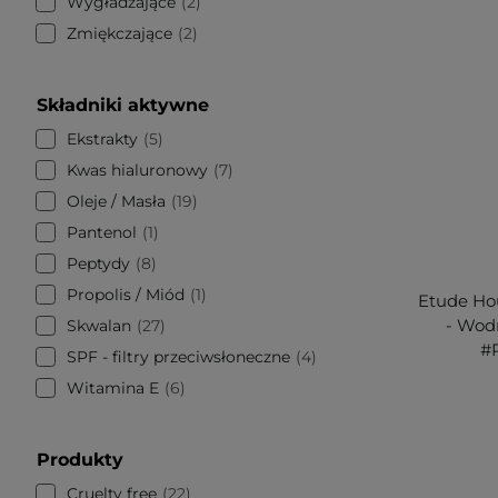
Wygładzające
2
Zmiękczające
2
Składniki aktywne
Ekstrakty
5
Kwas hialuronowy
7
Oleje / Masła
19
Pantenol
1
Peptydy
8
Propolis / Miód
1
Etude Hou
- Wodn
Skwalan
27
#
SPF - filtry przeciwsłoneczne
4
Witamina E
6
Produkty
Cruelty free
22