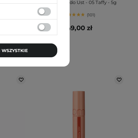
lli Up - 5g
Wodny Tint do Ust - 05 Taffy - 5g
101
49,00 zł
 WSZYSTKIE