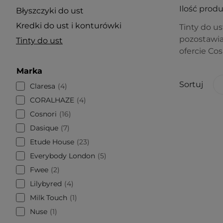
Ilość prod
Błyszczyki do ust
Kredki do ust i konturówki
Tinty do u
pozostawia
Tinty do ust
ofercie Cos
Marka
Sortuj
Claresa
4
CORALHAZE
4
Cosnori
16
Dasique
7
Etude House
23
Everybody London
5
Fwee
2
Lilybyred
4
Milk Touch
1
Nuse
1