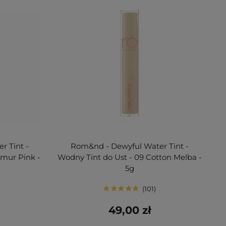
r Tint -
Rom&nd - Dewyful Water Tint -
rmur Pink -
Wodny Tint do Ust - 09 Cotton Melba -
5g
101
49,00 zł