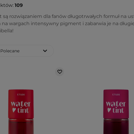
uktów:
109
st są rozwiązaniem dla fanów długotrwałych formuł na us
 na wargach intensywny pigment i zabarwia je na długie 
ibella!
Polecane