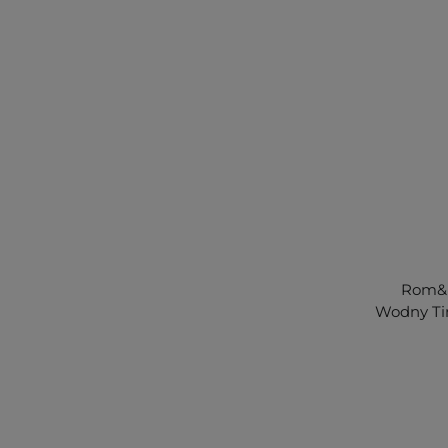
Rom&n
Wodny Tin