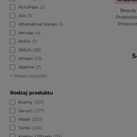
WYBÓR KO
AcroPass
2
Beauty 
Alis
1
Probioti
Przeciw
Alternative Stereo
1
Amuse
4
Anillo
1
ANUA
28
5
Anwen
10
Aperire
7
+ Pokaż wszystko
Rodzaj produktu
Kremy
301
Serum
277
Maski
253
Toniki
146
Kremy z filtrem
115