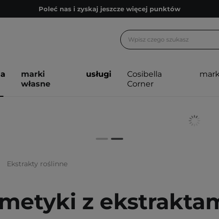
Poleć nas i zyskaj jeszcze więcej punktów
Zapisz się na newsletter pełen porad
Bezpłatne konsultacje kosmetologiczne
Z nami to możliwe! Realizacja zamówienia do 24h.
ja
marki
usługi
Cosibella
mark
Poleć nas i zyskaj jeszcze więcej punktów
własne
Corner
Zapisz się na newsletter pełen porad
Ekstrakty roślinne
metyki z ekstraktam