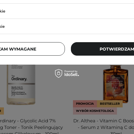
kie
kie
ZAM WYMAGANE
POTWIERDZAM
PROMOCJA
BESTSELLER
R
WYBÓR KOSMETOLOGA
dinary - Glycolic Acid 7%
Dr. Althea - Vitamin C Boo
ng Toner - Tonik Peelingujący
- Serum z Witaminą C do
wasem Glikolowym - 100ml
30ml