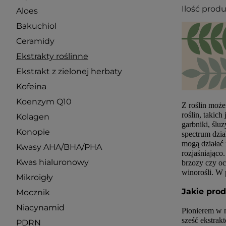
Ilość prod
Aloes
Bakuchiol
Ceramidy
Ekstrakty roślinne
Ekstrakt z zielonej herbaty
Kofeina
Koenzym Q10
Z roślin może
roślin, takich
Kolagen
garbniki, ślu
Konopie
spectrum dzia
mogą działać 
Kwasy AHA/BHA/PHA
rozjaśniająco
Kwas hialuronowy
brzozy czy oc
winorośli. W p
Mikroigły
Jakie pro
Mocznik
Niacynamid
Pionierem w n
sześć ekstrak
PDRN