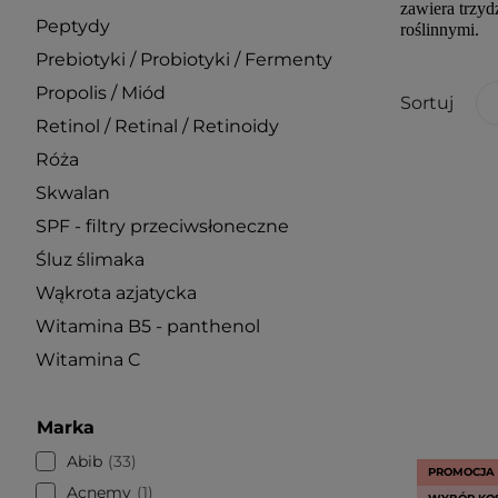
zawiera trzyd
Peptydy
roślinnymi.
Prebiotyki / Probiotyki / Fermenty
Propolis / Miód
Sortuj
Retinol / Retinal / Retinoidy
Róża
Skwalan
SPF - filtry przeciwsłoneczne
Śluz ślimaka
Wąkrota azjatycka
Witamina B5 - panthenol
Witamina C
Marka
Abib
33
PROMOCJA
Acnemy
1