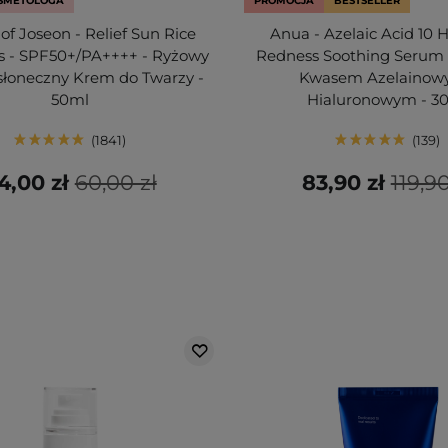
SMETOLOGA
PROMOCJA
BESTSELLER
of Joseon - Relief Sun Rice
Anua - Azelaic Acid 10 
cs - SPF50+/PA++++ - Ryżowy
Redness Soothing Serum 
słoneczny Krem do Twarzy -
Kwasem Azelainow
50ml
Hialuronowym - 3
1841
139
4,00 zł
60,00 zł
83,90 zł
119,90