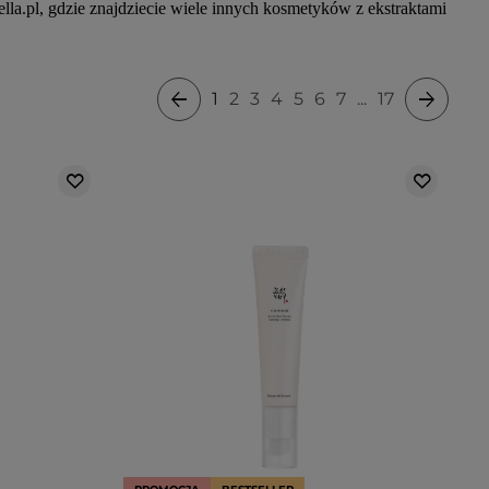
ella.pl, gdzie znajdziecie wiele innych kosmetyków z ekstraktami
1
2
3
4
5
6
7
...
17