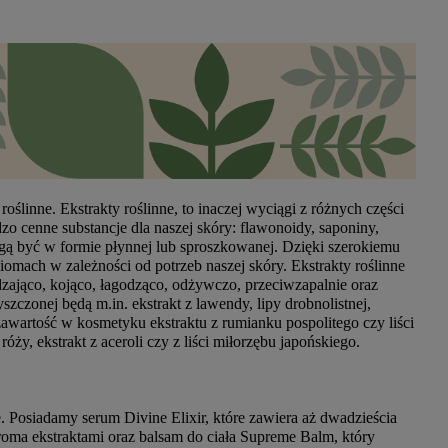
ślinne. Ekstrakty roślinne, to inaczej wyciągi z różnych części
rdzo cenne substancje dla naszej skóry: flawonoidy, saponiny,
mogą być w formie płynnej lub sproszkowanej. Dzięki szerokiemu
omach w zależności od potrzeb naszej skóry. Ekstrakty roślinne
zająco, kojąco, łagodząco, odżywczo, przeciwzapalnie oraz
szczonej będą m.in. ekstrakt z lawendy, lipy drobnolistnej,
awartość w kosmetyku ekstraktu z rumianku pospolitego czy liści
óży, ekstrakt z aceroli czy z liści miłorzębu japońskiego.
. Posiadamy serum Divine Elixir, które zawiera aż dwadzieścia
eroma ekstraktami oraz balsam do ciała Supreme Balm, który