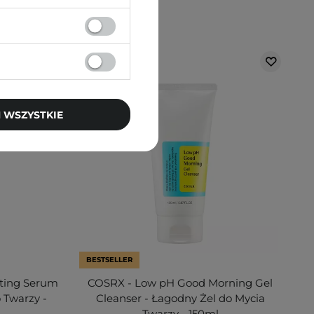
 WSZYSTKIE
BESTSELLER
sting Serum
COSRX - Low pH Good Morning Gel
 Twarzy -
Cleanser - Łagodny Żel do Mycia
Twarzy - 150ml