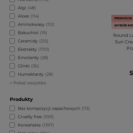
Algi
48
Aloes
114
PROMOCJA
Aminokwasy
112
WYBÓR KO
Bakuchiol
19
Round La
Ceramidy
215
Sun Cr
Pr
Ekstrakty
1701
Emolienty
28
Glinki
36
5
Humektanty
28
+ Pokaż wszystko
Produkty
Bez kompozycji zapachowych
113
Cruelty free
593
Koreańskie
1397