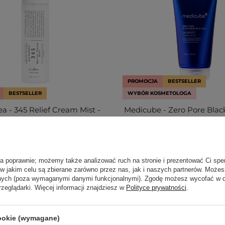
PROMOCJA
BESTSELLER
BESTSELLER
WYBÓR KOSMETOLOGA
ea - 345 Relief Cream Mist -
Medicube - Zero Pore Bla
remowa Mgiełka do Twarzy -
Mask - Oczyszczająca Ma
100ml
Twarzy z Glinką - 1
ła poprawnie; możemy także analizować ruch na stronie i prezentować Ci spe
43
87
 w jakim celu są zbierane zarówno przez nas, jak i naszych partnerów. Może
anych (poza wymaganymi danymi funkcjonalnymi). Zgodę możesz wycofać w
4,40 zł
99,00 zł
58,40 zł
64,90
rzeglądarki. Więcej informacji znajdziesz w
Polityce prywatności
.
cookie (wymagane)