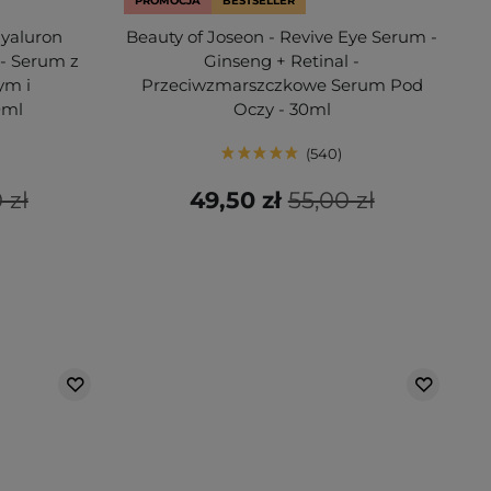
PROMOCJA
BESTSELLER
Hyaluron
Beauty of Joseon - Revive Eye Serum -
- Serum z
Ginseng + Retinal -
ym i
Przeciwzmarszczkowe Serum Pod
0ml
Oczy - 30ml
540
 zł
49,50 zł
55,00 zł