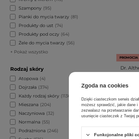
Szampony
95
Pianki do mycia twarzy
81
Produkty do ust
74
Produkty pod oczy
64
Żele do mycia twarzy
56
+ Pokaż wszystko
PROMOCJA
Dr. Alth
Rodzaj skóry
Kojąca K
Atopowa
4
Zgoda na cookies
Dojrzała
374
Każdy rodzaj skóry
1136
Dzięki ciasteczkom serwis dzia
Mieszana
204
możesz sprawdzić, jakie dane i
zezwalasz na przetwarzanie d
6
Naczyniowa
32
usunięcie ciasteczek z Twojej p
Normalna
55
Podrażniona
246
Funkcjonalne pliki 