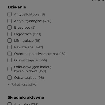
Działanie
Antycellulitowe
8
Antyoksydacyjne
420
Brązujące
5
Łagodzące
829
Liftingujące
18
Nawilżające
1417
Ochrona przeciwsłoneczna
182
Oczyszczające
366
Odbudowujące barierę
hydrolipidową
150
Odświeżające
98
+ Pokaż wszystko
Składniki aktywne
Alantoina
178