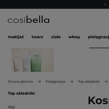
makijaż
twarz
ciało
włosy
pielęgnac
Strona główna
Pielęgnacja
Top składniki
Top składniki
Kos
Algi