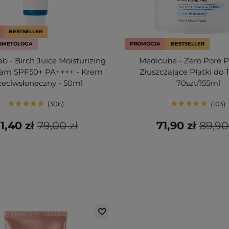
BESTSELLER
SMETOLOGA
PROMOCJA
BESTSELLER
b - Birch Juice Moisturizing
Medicube - Zero Pore P
eam SPF50+ PA++++ - Krem
Złuszczające Płatki do 
zeciwsłoneczny - 50ml
70szt/155ml
306
103
1,40 zł
79,00 zł
71,90 zł
89,90