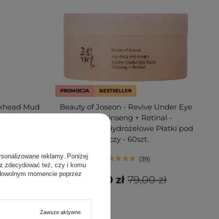
PROMOCJA
BESTSELLER
ckhead Mud
Beauty of Joseon - Revive Under Eye
seczka do
Patch Ginseng + Retinal -
00g
Ujędrniające Hydrożelowe Płatki pod
Oczy - 60szt.
rsonalizowane reklamy. Poniżej
39
sz zdecydować też, czy i komu
 dowolnym momencie poprzez
 zł
59,30 zł
79,00 zł
Zawsze aktywne