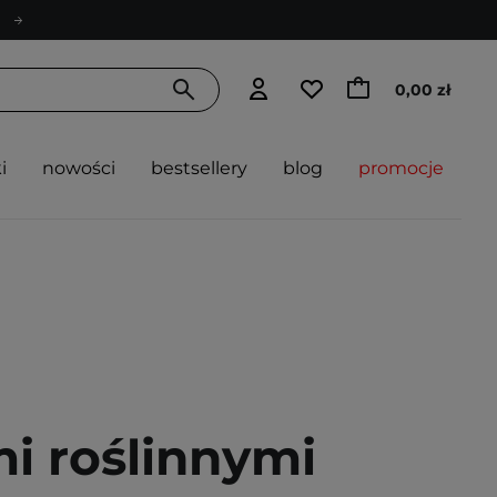
0,00 zł
i
nowości
bestsellery
blog
promocje
i roślinnymi