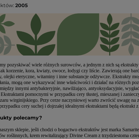
uktów:
2005
my pozyskiwać wiele różnych surowców, a jednym z nich są ekstrakty ro
 jak korzenie, kora, kwiaty, owoce, łodygi czy liście. Zawierają one ba
zy, olejki eteryczne, witaminy i inne substancje odżywcze. Ekstrakty 
łania, mogą one wykazywać inne właściwości i działać na różnych pozi
między innymi antybakteryjnie, nawilżająco, antyoksydacyjnie, wygład
. Ekstraktami pomocnymi w przypadku cery tłustej, mieszanej i zanieczy
zaru wirginijskiego. Przy cerze naczyniowej warto zwrócić uwagę na z
rzypadku cery suchej i dojrzałej idealnymi ekstraktami będą ekstrakt z r
dukty polecamy?
aszym sklepie, jeśli chodzi o bogactwo ekstraktów jest marka Samarite
tów roślinnych, krem rewitalizujący Divine Cream z trzydziestoma czt