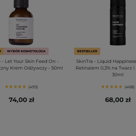
R
WYBÓR KOSMETOLOGA
BESTSELLER
 - Let Your Skin Feed On -
SkinTra - Liquid Happines
czny Krem Odżywczy - 50ml
Retinalem 0,3% na Twarz i
30ml
493
468
74,00 zł
68,00 zł