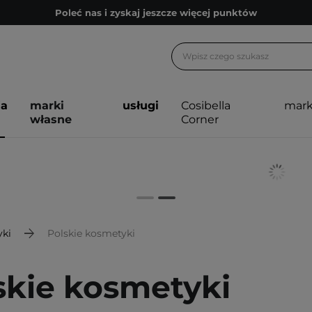
Poleć nas i zyskaj jeszcze więcej punktów
Zapisz się na newsletter pełen porad
Bezpłatne konsultacje kosmetologiczne
Z nami to możliwe! Realizacja zamówienia do 24h.
ja
marki
usługi
Cosibella
mark
Poleć nas i zyskaj jeszcze więcej punktów
własne
Corner
Zapisz się na newsletter pełen porad
ki
Polskie kosmetyki
skie kosmetyki