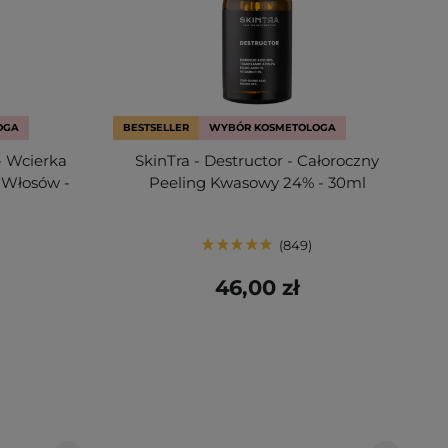
OGA
BESTSELLER
WYBÓR KOSMETOLOGA
- Wcierka
SkinTra - Destructor - Całoroczny
 Włosów -
Peeling Kwasowy 24% - 30ml
849
46,00 zł