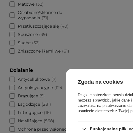
Matowe
32
Osłabione/skłonne do
wypadania
31
Przetłuszczające się
40
Spuszone
39
Suche
52
Zniszczone i łamliwe
61
Działanie
Antycellulitowe
7
Zgoda na cookies
Antyoksydacyjne
124
Dzięki ciasteczkom serwis dzia
Brązujące
5
możesz sprawdzić, jakie dane i
Łagodzące
281
zezwalasz na przetwarzanie d
usunięcie ciasteczek z Twojej p
Liftingujące
16
Nawilżające
568
Ochrona przeciwsłoneczna
32
Funkcjonalne pliki 