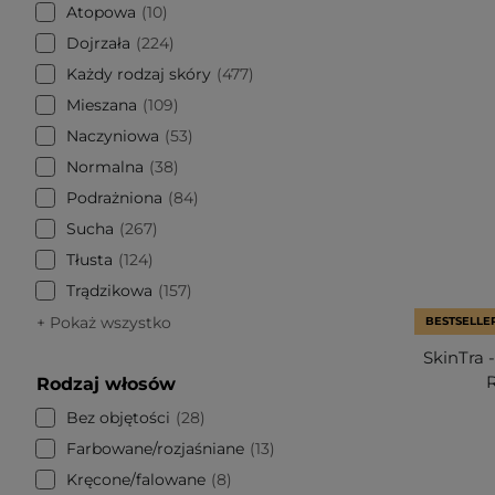
Atopowa
10
Dojrzała
224
Każdy rodzaj skóry
477
Mieszana
109
Naczyniowa
53
Normalna
38
Podrażniona
84
Sucha
267
Tłusta
124
Trądzikowa
157
+ Pokaż wszystko
BESTSELLE
SkinTra 
Rodzaj włosów
Bez objętości
28
Farbowane/rozjaśniane
13
Kręcone/falowane
8