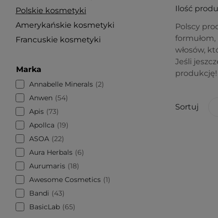
Ilość prod
Polskie kosmetyki
Amerykańskie kosmetyki
Polscy pro
formułom, k
Francuskie kosmetyki
włosów, kt
Jeśli jeszc
Marka
produkcję!
Annabelle Minerals
2
Anwen
54
Sortuj
Apis
73
Apollca
19
ASOA
22
Aura Herbals
6
Aurumaris
18
Awesome Cosmetics
1
Bandi
43
BasicLab
65