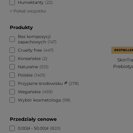
Humektanty
22
+ Pokaż wszystko
Produkty
Bez kompozycji
zapachowych
147
Cruelty free
447
BESTSELLE
Koreańskie
2
SkinTra
Prebioty
Naturalne
531
Polskie
1401
Przyjazne środowisku
278
Wegańskie
459
Wybór kosmetologa
98
Przedziały cenowe
0.00zł - 50.00zł
820