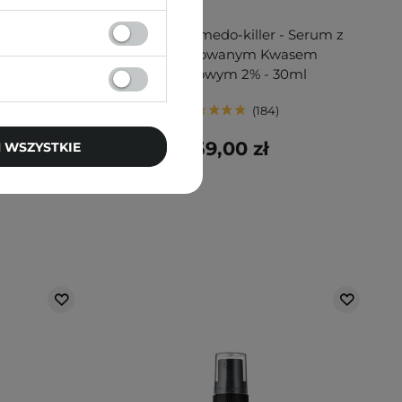
BESTSELLER
Peptydowa
SkinTra - Comedo-killer - Serum z
astanie I
Kapsułkowanym Kwasem
- 100ml
Salicylowym 2% - 30ml
184
59,00 zł
 WSZYSTKIE