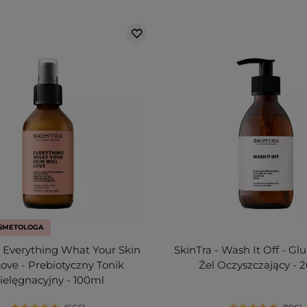
SMETOLOGA
- Everything What Your Skin
SkinTra - Wash It Off - G
Love - Prebiotyczny Tonik
Żel Oczyszczający - 
ielęgnacyjny - 100ml