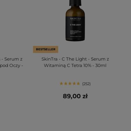
BESTSELLER
s - Serum z
SkinTra - C The Light - Serum z
 pod Oczy -
Witaminą C Tetra 10% - 30ml
252
89,00 zł