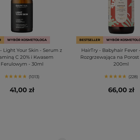
R
WYBÓR KOSMETOLOGA
BESTSELLER
WYBÓR KOSMETOL
 - Light Your Skin - Serum z
HairTry - Babyhair Fever 
aminą C 20% i Kwasem
Rozgrzewająca na Porost
Ferulowym - 30ml
200ml
1013
228
41,00 zł
66,00 zł