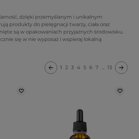
larność, dzięki przemyślanym i unikalnym
ją produkty do pielęgnacji twarzy, ciała oraz
knięte są w opakowaniach przyjaznych środowisku.
cznie się w nie wyposaż i wspieraj lokalną
1
2
3
4
5
6
7
...
13