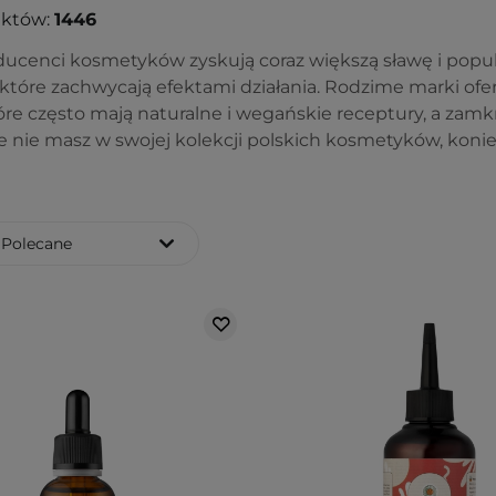
uktów:
1446
ducenci kosmetyków zyskują coraz większą sławę i popu
tóre zachwycają efektami działania. Rodzime marki oferu
óre często mają naturalne i wegańskie receptury, a zam
ze nie masz w swojej kolekcji polskich kosmetyków, konie
Polecane