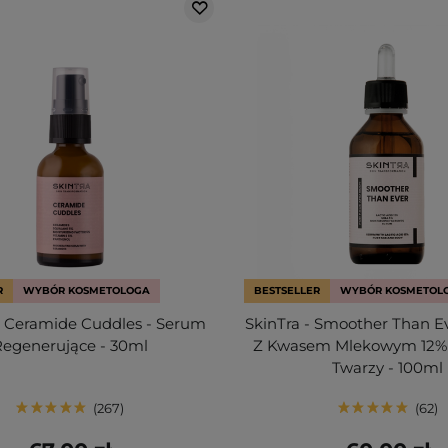
R
WYBÓR KOSMETOLOGA
BESTSELLER
WYBÓR KOSMETOL
- Ceramide Cuddles - Serum
SkinTra - Smoother Than E
Regenerujące - 30ml
Z Kwasem Mlekowym 12% D
Twarzy - 100ml
267
62