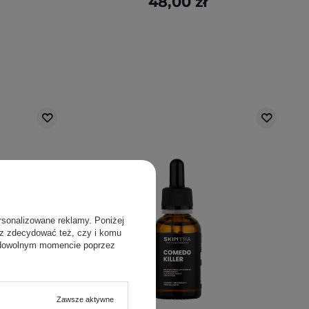
48,00 zł
rsonalizowane reklamy. Poniżej
sz zdecydować też, czy i komu
 dowolnym momencie poprzez
Zawsze aktywne