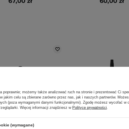
67,00 zł
60,00 zł
ła poprawnie; możemy także analizować ruch na stronie i prezentować Ci spe
 w jakim celu są zbierane zarówno przez nas, jak i naszych partnerów. Może
anych (poza wymaganymi danymi funkcjonalnymi). Zgodę możesz wycofać w
rzeglądarki. Więcej informacji znajdziesz w
Polityce prywatności
.
cookie (wymagane)