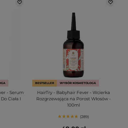
OGA
BESTSELLER
WYBÓR KOSMETOLOGA
ver - Serum
HairTry - Babyhair Fever - Wcierka
o Ciała I
Rozgrzewająca na Porost Włosów -
100ml
289