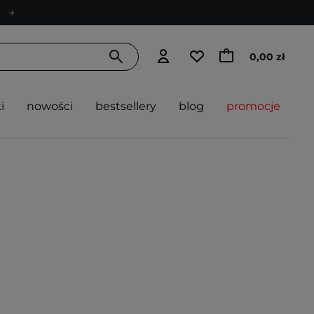
0,00 zł
i
nowości
bestsellery
blog
promocje