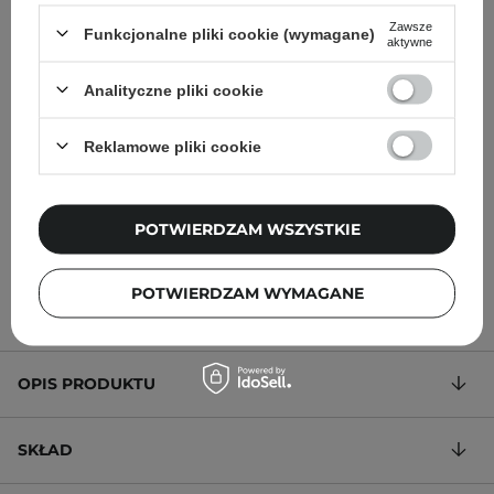
WYBÓR KOSMETOLOGA
BESTSELLER
Zawsze
Funkcjonalne pliki cookie (wymagane)
aktywne
The Ordinary - Lactic Acid
The Ordinary - Glycolic
10% + HA - Peeling z
Acid 7% Exfoliating Toner
Analityczne pliki cookie
Kwasem Mlekowym i
- Tonik Peelingujący z 7%
Kwasem Hialuronowym -
Kwasem Glikolowym -
Reklamowe pliki cookie
30ml
240ml
POTWIERDZAM WSZYSTKIE
44,00 zł
59,00 zł
POTWIERDZAM WYMAGANE
OPIS PRODUKTU
SKŁAD