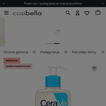
Poleć nas i zyskaj jeszcze więcej punktów
Zapisz się na newsletter pełen porad
Bezpłatne konsultacje kosmetologiczne
Z nami to możliwe! Realizacja zamówienia do 24h.
Poleć nas i zyskaj jeszcze więcej punktów
Zapisz się na newsletter pełen porad
Strona główna
Pielęgnacja
Potrzeby skóry
PROMOCJA
WYBÓR KOSMETOLOGA