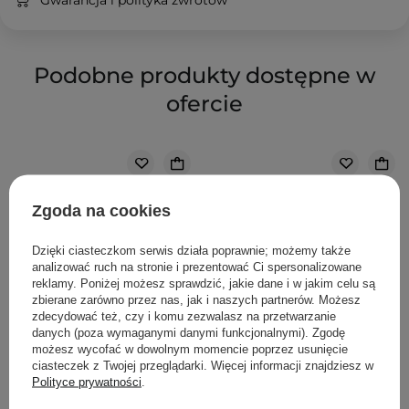
Gwarancja i polityka zwrotów
Podobne produkty dostępne w
ofercie
Zgoda na cookies
Dzięki ciasteczkom serwis działa poprawnie; możemy także
analizować ruch na stronie i prezentować Ci spersonalizowane
reklamy. Poniżej możesz sprawdzić, jakie dane i w jakim celu są
zbierane zarówno przez nas, jak i naszych partnerów. Możesz
zdecydować też, czy i komu zezwalasz na przetwarzanie
danych (poza wymaganymi danymi funkcjonalnymi). Zgodę
możesz wycofać w dowolnym momencie poprzez usunięcie
ciasteczek z Twojej przeglądarki. Więcej informacji znajdziesz w
Polityce prywatności
.