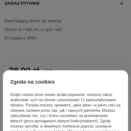
ZADAJ PYTANIE
Nawilżający krem do twarzy
150,00 zł
/
100 ml
, w tym VAT
ID towaru: 4764
78,00 zł
/
szt.
Zgoda na cookies
DODAJ DO KOSZYKA
Dzięki ciasteczkom serwis działa poprawnie; możemy także
analizować ruch na stronie i prezentować Ci spersonalizowane
Inni klienci sprawdzali również
reklamy. Poniżej możesz sprawdzić, jakie dane i w jakim celu są
zbierane zarówno przez nas, jak i naszych partnerów. Możesz
zdecydować też, czy i komu zezwalasz na przetwarzanie
danych (poza wymaganymi danymi funkcjonalnymi). Zgodę
możesz wycofać w dowolnym momencie poprzez usunięcie