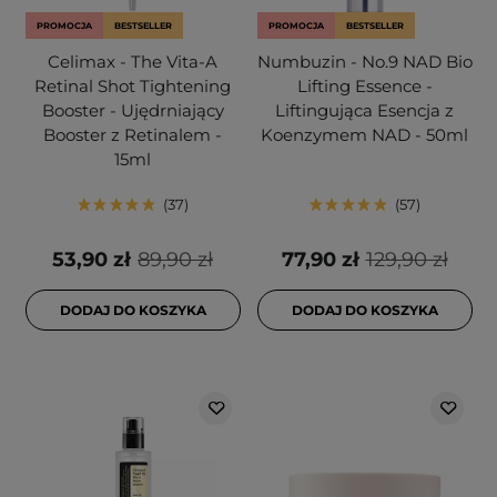
PROMOCJA
BESTSELLER
PROMOCJA
BESTSELLER
Celimax - The Vita-A
Numbuzin - No.9 NAD Bio
Retinal Shot Tightening
Lifting Essence -
Booster - Ujędrniający
Liftingująca Esencja z
Booster z Retinalem -
Koenzymem NAD - 50ml
15ml
37
57
53,90 zł
89,90 zł
77,90 zł
129,90 zł
DODAJ DO KOSZYKA
DODAJ DO KOSZYKA