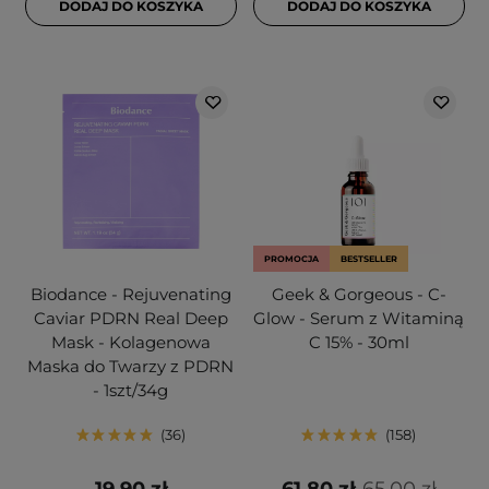
DODAJ DO KOSZYKA
DODAJ DO KOSZYKA
PROMOCJA
BESTSELLER
Biodance - Rejuvenating
Geek & Gorgeous - C-
Caviar PDRN Real Deep
Glow - Serum z Witaminą
Mask - Kolagenowa
C 15% - 30ml
Maska do Twarzy z PDRN
- 1szt/34g
36
158