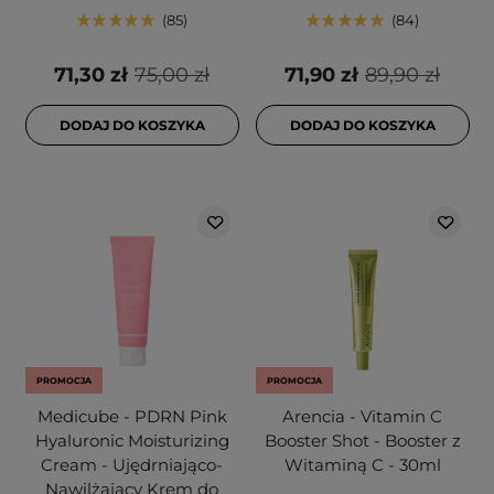
85
84
71,30 zł
75,00 zł
71,90 zł
89,90 zł
DODAJ DO KOSZYKA
DODAJ DO KOSZYKA
PROMOCJA
PROMOCJA
Medicube - PDRN Pink
Arencia - Vitamin C
Hyaluronic Moisturizing
Booster Shot - Booster z
Cream - Ujędrniająco-
Witaminą C - 30ml
Nawilżający Krem do