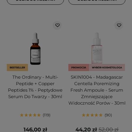
BESTSELLER
PROMOCJA
WYBÓR KOSMETOLOGA
The Ordinary - Multi-
SKIN1004 - Madagascar
Peptide + Copper
Centella Poremizing
Peptides 1% - Peptydowe
Fresh Ampoule - Serum
Serum Do Twarzy - 30ml
Zmniejszające
Widoczność Porów - 30ml
119
90
146,00 zł
44,20 zł
52,00 zł