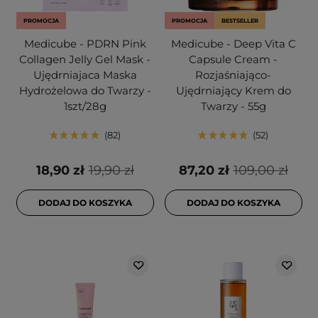
PROMOCJA
PROMOCJA
BESTSELLER
Medicube - PDRN Pink
Medicube - Deep Vita C
Collagen Jelly Gel Mask -
Capsule Cream -
Ujędrniajaca Maska
Rozjaśniająco-
Hydrożelowa do Twarzy -
Ujędrniający Krem do
1szt/28g
Twarzy - 55g
82
52
18,90 zł
19,90 zł
87,20 zł
109,00 zł
DODAJ DO KOSZYKA
DODAJ DO KOSZYKA