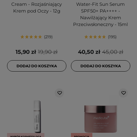
Cream - Rozjaśniający
Water-Fit Sun Serum
Krem pod Oczy - 12g
SPF50+ PA++++ -
Nawilżający Krem
Przeciwsłoneczny - 15ml
219
195
15,90 zł
19,90 zł
40,50 zł
45,00 zł
DODAJ DO KOSZYKA
DODAJ DO KOSZYKA
WYBÓR KOSMETOLOGA
PROMOCJA