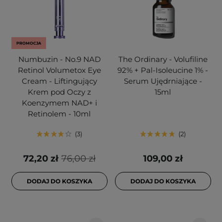
PROMOCJA
Numbuzin - No.9 NAD
The Ordinary - Volufiline
Retinol Volumetox Eye
92% + Pal-Isoleucine 1% -
Cream - Liftingujący
Serum Ujędrniające -
Krem pod Oczy z
15ml
Koenzymem NAD+ i
Retinolem - 10ml
3
2
72,20 zł
76,00 zł
109,00 zł
DODAJ DO KOSZYKA
DODAJ DO KOSZYKA