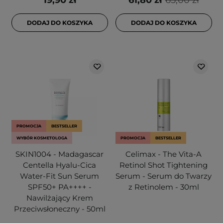
19,90 zł
61,80 zł
65,00 zł
DODAJ DO KOSZYKA
DODAJ DO KOSZYKA
PROMOCJA
BESTSELLER
WYBÓR KOSMETOLOGA
PROMOCJA
BESTSELLER
SKIN1004 - Madagascar
Celimax - The Vita-A
Centella Hyalu-Cica
Retinol Shot Tightening
Water-Fit Sun Serum
Serum - Serum do Twarzy
SPF50+ PA++++ -
z Retinolem - 30ml
Nawilżający Krem
Przeciwsłoneczny - 50ml