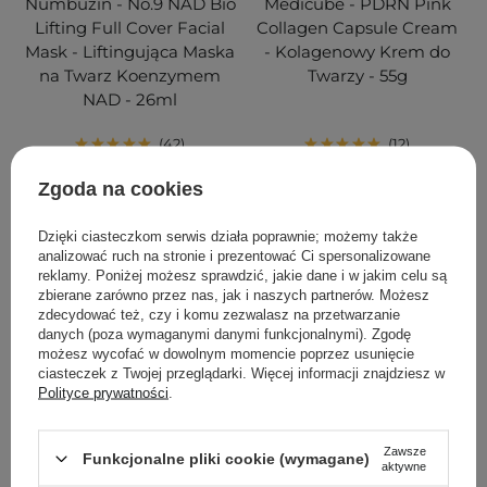
Numbuzin - No.9 NAD Bio
Medicube - PDRN Pink
Lifting Full Cover Facial
Collagen Capsule Cream
Mask - Liftingująca Maska
- Kolagenowy Krem do
na Twarz Koenzymem
Twarzy - 55g
NAD - 26ml
42
12
Zgoda na cookies
12,50 zł
17,90 zł
78,40 zł
112,00 zł
Dzięki ciasteczkom serwis działa poprawnie; możemy także
DODAJ DO KOSZYKA
DODAJ DO KOSZYKA
analizować ruch na stronie i prezentować Ci spersonalizowane
reklamy. Poniżej możesz sprawdzić, jakie dane i w jakim celu są
zbierane zarówno przez nas, jak i naszych partnerów. Możesz
zdecydować też, czy i komu zezwalasz na przetwarzanie
danych (poza wymaganymi danymi funkcjonalnymi). Zgodę
możesz wycofać w dowolnym momencie poprzez usunięcie
ciasteczek z Twojej przeglądarki. Więcej informacji znajdziesz w
Polityce prywatności
.
Zawsze
Funkcjonalne pliki cookie (wymagane)
aktywne