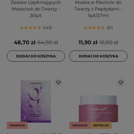
Zestaw Ujędrniających
Maska w Płachcie do
Maseczek do Twarzy -
Twarzy z Peptydami -
30szt
1szt/27ml
143
51
48,70 zł
64,90 zł
11,90 zł
15,90 zł
DODAJ DO KOSZYKA
DODAJ DO KOSZYKA
PROMOCJA
PROMOCJA
BESTSELLER