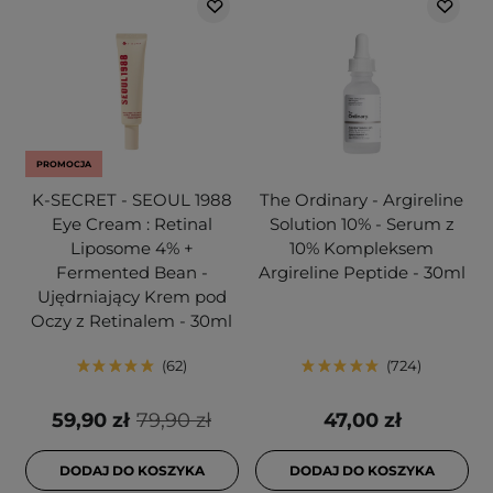
PROMOCJA
K-SECRET - SEOUL 1988
The Ordinary - Argireline
Eye Cream : Retinal
Solution 10% - Serum z
Liposome 4% +
10% Kompleksem
Fermented Bean -
Argireline Peptide - 30ml
Ujędrniający Krem pod
Oczy z Retinalem - 30ml
62
724
59,90 zł
79,90 zł
47,00 zł
DODAJ DO KOSZYKA
DODAJ DO KOSZYKA