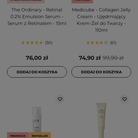
The Ordinary - Retinal
Medicube - Collagen Jelly
0.2% Emulsion Serum -
Cream - Ujędrniający
Serum z Retinalem - 15ml
Krem-Żel do Twarzy -
110ml
30
61
76,00 zł
74,90 zł
99,90 zł
DODAJ DO KOSZYKA
DODAJ DO KOSZYKA
PROMOCJA
BESTSELLER