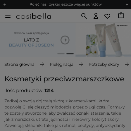
Zapisz się na newsletter pełen porad
Bezpłatne konsultacje kosmetologiczne
Z nami to możliwe! Realizacja zamówienia do 24h.
Poleć nas i zyskaj jeszcze więcej punktów
Zapisz się na newsletter pełen porad
Strona główna
Pielęgnacja
Potrzeby skóry
Kosmetyki przeciwzmarszczkowe
Ilość produktów:
1214
Zadbaj o swoją dojrzałą skórę z kosmetykami, które
pozwolą Ci się cieszyć młodością przez długi czas. Formuły
te zostały stworzone, aby zwalczać oznaki starzenia, takie
jak zmarszczki, utrata jędrności i nierówny koloryt skóry.
Zawierają składniki takie jak retinol, peptydy, antyoksydanty