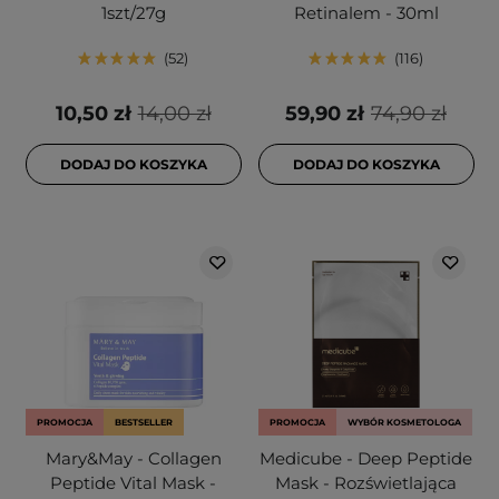
1szt/27g
Retinalem - 30ml
52
116
10,50 zł
14,00 zł
59,90 zł
74,90 zł
DODAJ DO KOSZYKA
DODAJ DO KOSZYKA
PROMOCJA
BESTSELLER
PROMOCJA
WYBÓR KOSMETOLOGA
Mary&May - Collagen
Medicube - Deep Peptide
Peptide Vital Mask -
Mask - Rozświetlająca