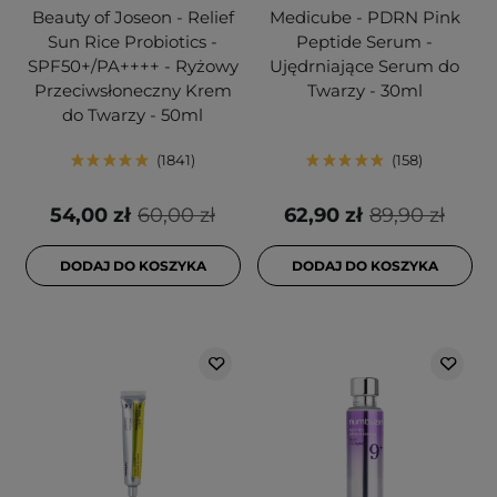
Beauty of Joseon - Relief
Medicube - PDRN Pink
Sun Rice Probiotics -
Peptide Serum -
SPF50+/PA++++ - Ryżowy
Ujędrniające Serum do
Przeciwsłoneczny Krem
Twarzy - 30ml
do Twarzy - 50ml
1841
158
54,00 zł
60,00 zł
62,90 zł
89,90 zł
DODAJ DO KOSZYKA
DODAJ DO KOSZYKA