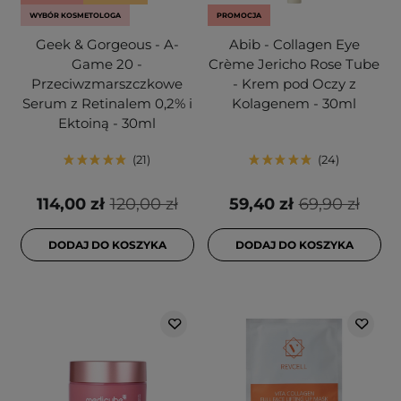
WYBÓR KOSMETOLOGA
PROMOCJA
Geek & Gorgeous - A-
Abib - Collagen Eye
Game 20 -
Crème Jericho Rose Tube
Przeciwzmarszczkowe
- Krem pod Oczy z
Serum z Retinalem 0,2% i
Kolagenem - 30ml
Ektoiną - 30ml
21
24
114,00 zł
120,00 zł
59,40 zł
69,90 zł
DODAJ DO KOSZYKA
DODAJ DO KOSZYKA