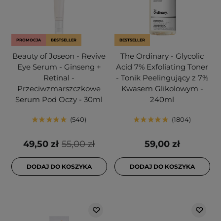
PROMOCJA
BESTSELLER
BESTSELLER
Beauty of Joseon - Revive
The Ordinary - Glycolic
Eye Serum - Ginseng +
Acid 7% Exfoliating Toner
Retinal -
- Tonik Peelingujący z 7%
Przeciwzmarszczkowe
Kwasem Glikolowym -
Serum Pod Oczy - 30ml
240ml
540
1804
49,50 zł
55,00 zł
59,00 zł
DODAJ DO KOSZYKA
DODAJ DO KOSZYKA