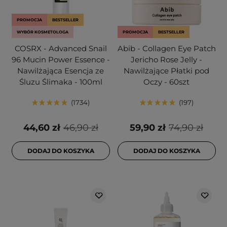
PROMOCJA
BESTSELLER
WYBÓR KOSMETOLOGA
PROMOCJA
BESTSELLER
COSRX - Advanced Snail
Abib - Collagen Eye Patch
96 Mucin Power Essence -
Jericho Rose Jelly -
Nawilżająca Esencja ze
Nawilżające Płatki pod
Śluzu Ślimaka - 100ml
Oczy - 60szt
1734
197
44,60 zł
46,90 zł
59,90 zł
74,90 zł
DODAJ DO KOSZYKA
DODAJ DO KOSZYKA