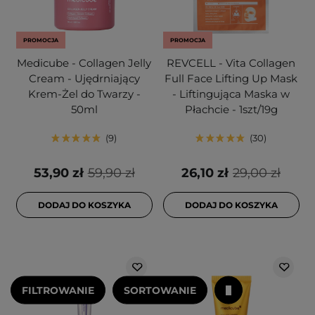
PROMOCJA
PROMOCJA
Medicube - Collagen Jelly
REVCELL - Vita Collagen
Cream - Ujędrniający
Full Face Lifting Up Mask
Krem-Żel do Twarzy -
- Liftingująca Maska w
50ml
Płachcie - 1szt/19g
9
30
53,90 zł
59,90 zł
26,10 zł
29,00 zł
DODAJ DO KOSZYKA
DODAJ DO KOSZYKA
FILTROWANIE
SORTOWANIE