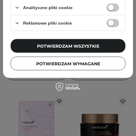
PROMOCJA
PROMOCJA
BESTSELLER
Analityczne pliki cookie
Medicube - PDRN Pink
COSRX - The 6 Peptide
Vita Coating Mask -
Skin Booster Serum -
Reklamowe pliki cookie
Regenerująca Maska w
Kompleksowe Serum
Płachcie - 22g
Peptydowe - 150ml
POTWIERDZAM WSZYSTKIE
39
168
8,40 zł
12,00 zł
80,90 zł
89,90 zł
POTWIERDZAM WYMAGANE
DODAJ DO KOSZYKA
DODAJ DO KOSZYKA