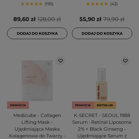
195
43
89,60 zł
128,00 zł
55,90 zł
79,90 zł
DODAJ DO KOSZYKA
DODAJ DO KOSZYKA
PROMOCJA
PROMOCJA
BESTSELLER
Medicube - Collagen
K-SECRET - SEOUL 1988
Lifting Mask -
Serum : Retinal Liposome
Ujędrniająca Maska
2% + Black Ginseng -
Kolagenowa do Twarzy -
Ujędrniające Serum z