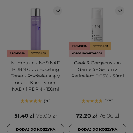
PROMOCJA
BESTSELLER
PROMOCJA
BESTSELLER
WYBÓR KOSMETOLOGA
Numbuzin - No.9 NAD
Geek & Gorgeous - A-
PDRN Glow Boosting
Game 5 - Serum z
Toner - Rozświetlający
Retinalem 0,05% - 30ml
Toner z Koenzymem
NAD+ i PDRN - 150ml
28
275
51,40 zł
79,00 zł
72,20 zł
76,00 zł
DODAJ DO KOSZYKA
DODAJ DO KOSZYKA