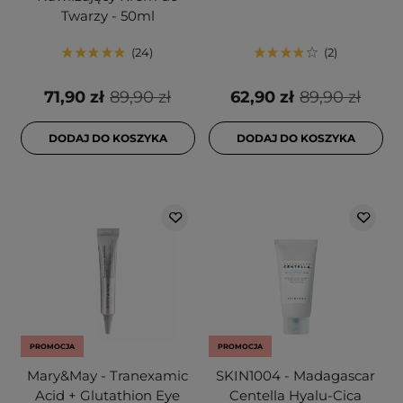
Twarzy - 50ml
24
2
71,90 zł
89,90 zł
62,90 zł
89,90 zł
DODAJ DO KOSZYKA
DODAJ DO KOSZYKA
PROMOCJA
PROMOCJA
Mary&May - Tranexamic
SKIN1004 - Madagascar
Acid + Glutathion Eye
Centella Hyalu-Cica