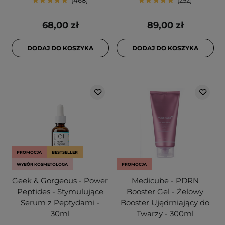
468
252
68,00 zł
89,00 zł
DODAJ DO KOSZYKA
DODAJ DO KOSZYKA
PROMOCJA
BESTSELLER
WYBÓR KOSMETOLOGA
PROMOCJA
Geek & Gorgeous - Power
Medicube - PDRN
Peptides - Stymulujące
Booster Gel - Żelowy
Serum z Peptydami -
Booster Ujędrniający do
30ml
Twarzy - 300ml