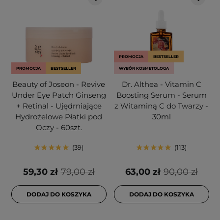
PROMOCJA
BESTSELLER
PROMOCJA
BESTSELLER
WYBÓR KOSMETOLOGA
Beauty of Joseon - Revive
Dr. Althea - Vitamin C
Under Eye Patch Ginseng
Boosting Serum - Serum
+ Retinal - Ujędrniające
z Witaminą C do Twarzy -
Hydrożelowe Płatki pod
30ml
Oczy - 60szt.
39
113
59,30 zł
79,00 zł
63,00 zł
90,00 zł
DODAJ DO KOSZYKA
DODAJ DO KOSZYKA