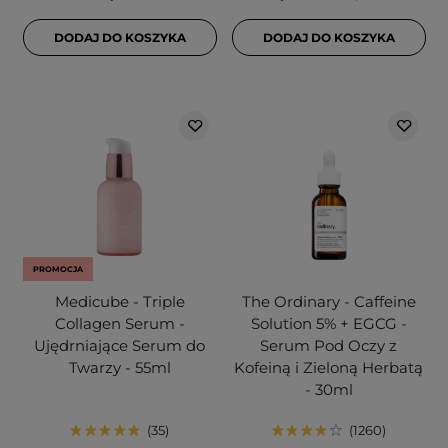
DODAJ DO KOSZYKA
DODAJ DO KOSZYKA
PROMOCJA
Medicube - Triple
The Ordinary - Caffeine
Collagen Serum -
Solution 5% + EGCG -
Ujędrniające Serum do
Serum Pod Oczy z
Twarzy - 55ml
Kofeiną i Zieloną Herbatą
- 30ml
35
1260