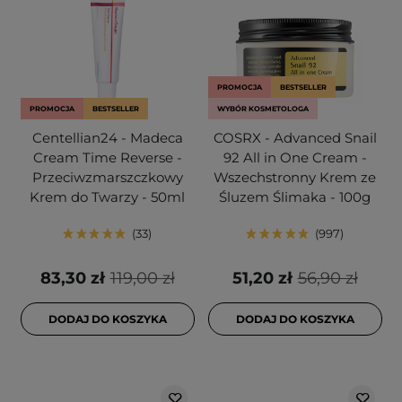
PROMOCJA
BESTSELLER
PROMOCJA
BESTSELLER
WYBÓR KOSMETOLOGA
Centellian24 - Madeca
COSRX - Advanced Snail
Cream Time Reverse -
92 All in One Cream -
Przeciwzmarszczkowy
Wszechstronny Krem ze
Krem do Twarzy - 50ml
Śluzem Ślimaka - 100g
33
997
83,30 zł
119,00 zł
51,20 zł
56,90 zł
DODAJ DO KOSZYKA
DODAJ DO KOSZYKA