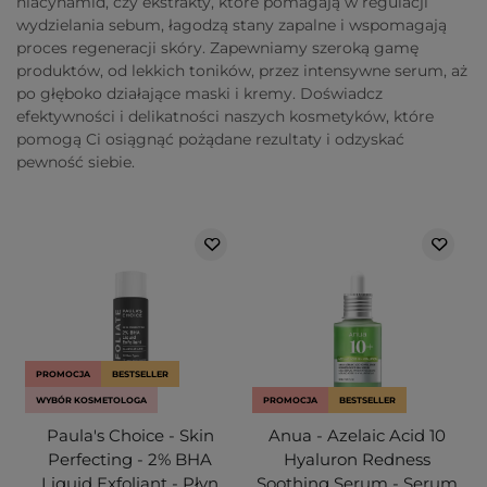
niacynamid, czy ekstrakty, które pomagają w regulacji
wydzielania sebum, łagodzą stany zapalne i wspomagają
proces regeneracji skóry. Zapewniamy szeroką gamę
produktów, od lekkich toników, przez intensywne serum, aż
po głęboko działające maski i kremy. Doświadcz
efektywności i delikatności naszych kosmetyków, które
pomogą Ci osiągnąć pożądane rezultaty i odzyskać
pewność siebie.
PROMOCJA
BESTSELLER
WYBÓR KOSMETOLOGA
PROMOCJA
BESTSELLER
Paula's Choice - Skin
Anua - Azelaic Acid 10
Perfecting - 2% BHA
Hyaluron Redness
Liquid Exfoliant - Płyn
Soothing Serum - Serum