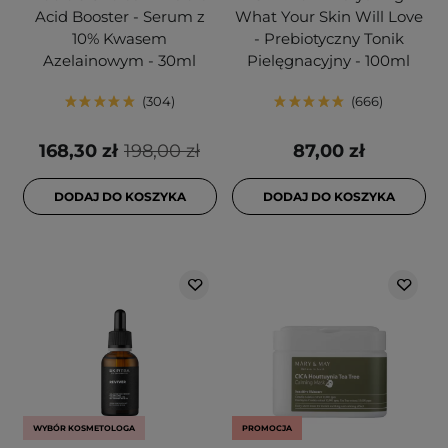
Acid Booster - Serum z
What Your Skin Will Love
10% Kwasem
- Prebiotyczny Tonik
Azelainowym - 30ml
Pielęgnacyjny - 100ml
304
666
168,30 zł
198,00 zł
87,00 zł
DODAJ DO KOSZYKA
DODAJ DO KOSZYKA
WYBÓR KOSMETOLOGA
PROMOCJA