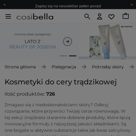
Zapisz się na newsletter pełen porad
Bezpłatne konsultacje kosmetologiczne
Z nami to możliwe! Realizacja zamówienia do 24h.
Poleć nas i zyskaj jeszcze więcej punktów
Zapisz się na newsletter pełen porad
Strona główna
Pielęgnacja
Potrzeby skóry
Kosmetyki do cery trądzikowej
Ilość produktów:
726
Zmagasz się z niedoskonałościami skóry? Odkryj
rozwiązanie, które przywróci Twojej cerze równowagę. W
tej sekcji znajdziesz starannie dobrane produkty, które łączą
innowacyjne formuły z najwyższej jakości składnikami. Są
one bogate w aktywne substancje takie jak kwas salicylowy,