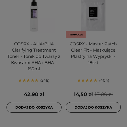
PROMOCJA
COSRX - AHA/BHA
COSRX - Master Patch
Clarifying Treatment
Clear Fit - Maskujące
Toner - Tonik do Twarzy z
Plastry na Wypryski -
Kwasami AHA i BHA -
18szt
150ml
248
404
42,90 zł
14,50 zł
17,00 zł
DODAJ DO KOSZYKA
DODAJ DO KOSZYKA