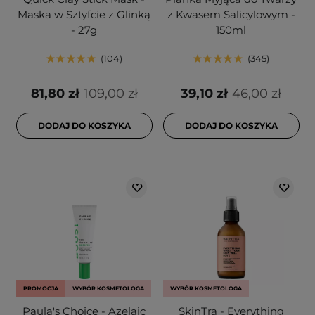
Maska w Sztyfcie z Glinką
z Kwasem Salicylowym -
- 27g
150ml
104
345
81,80 zł
109,00 zł
39,10 zł
46,00 zł
DODAJ DO KOSZYKA
DODAJ DO KOSZYKA
PROMOCJA
WYBÓR KOSMETOLOGA
WYBÓR KOSMETOLOGA
Paula's Choice - Azelaic
SkinTra - Everything