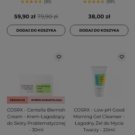
30
591
59,90 zł
79,90 zł
38,00 zł
DODAJ DO KOSZYKA
DODAJ DO KOSZYKA
PROMOCJA
WYBÓR KOSMETOLOGA
COSRX - Centella Blemish
COSRX - Low pH Good
Cream - Krem Łagodzący
Morning Gel Cleanser -
do Skóry Problematycznej
Łagodny Żel do Mycia
- 30ml
Twarzy - 20ml