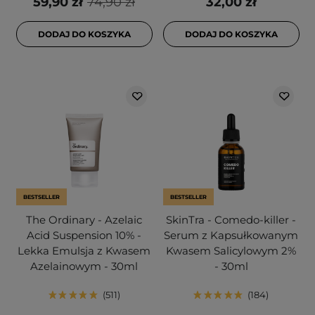
59,90 zł
74,90 zł
32,00 zł
DODAJ DO KOSZYKA
DODAJ DO KOSZYKA
BESTSELLER
BESTSELLER
The Ordinary - Azelaic
SkinTra - Comedo-killer -
Acid Suspension 10% -
Serum z Kapsułkowanym
Lekka Emulsja z Kwasem
Kwasem Salicylowym 2%
Azelainowym - 30ml
- 30ml
511
184