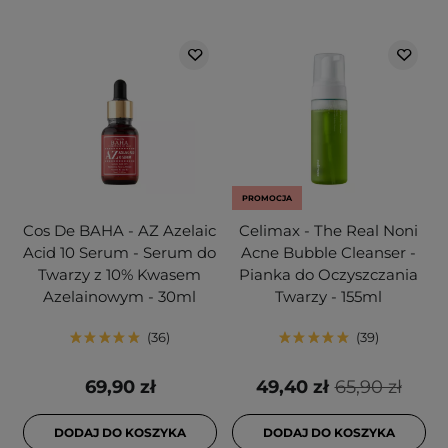
PROMOCJA
Cos De BAHA - AZ Azelaic
Celimax - The Real Noni
Acid 10 Serum - Serum do
Acne Bubble Cleanser -
Twarzy z 10% Kwasem
Pianka do Oczyszczania
Azelainowym - 30ml
Twarzy - 155ml
36
39
69,90 zł
49,40 zł
65,90 zł
DODAJ DO KOSZYKA
DODAJ DO KOSZYKA