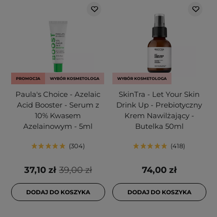
PROMOCJA
WYBÓR KOSMETOLOGA
WYBÓR KOSMETOLOGA
Paula's Choice - Azelaic
SkinTra - Let Your Skin
Acid Booster - Serum z
Drink Up - Prebiotyczny
10% Kwasem
Krem Nawilżający -
Azelainowym - 5ml
Butelka 50ml
304
418
37,10 zł
39,00 zł
74,00 zł
DODAJ DO KOSZYKA
DODAJ DO KOSZYKA