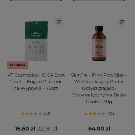
PROMOCJA
VT Cosmetics - CICA Spot
SkinTra - Pink Pow(d)er -
Patch - Kojące Plasterki
Wielofunkcyjny Puder
na Wypryski - 48szt.
Oczyszczająco-
Enzymatyczny Na Bazie
Glinki - 40g
48
52
16,50 zł
22,00 zł
64,00 zł