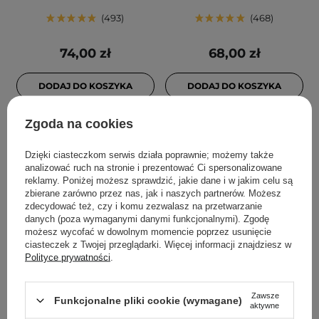
493
468
74,00 zł
68,00 zł
DODAJ DO KOSZYKA
DODAJ DO KOSZYKA
Zgoda na cookies
Dzięki ciasteczkom serwis działa poprawnie; możemy także
analizować ruch na stronie i prezentować Ci spersonalizowane
reklamy. Poniżej możesz sprawdzić, jakie dane i w jakim celu są
zbierane zarówno przez nas, jak i naszych partnerów. Możesz
zdecydować też, czy i komu zezwalasz na przetwarzanie
danych (poza wymaganymi danymi funkcjonalnymi). Zgodę
możesz wycofać w dowolnym momencie poprzez usunięcie
ciasteczek z Twojej przeglądarki. Więcej informacji znajdziesz w
PROMOCJA
Polityce prywatności
.
Geek & Gorgeous -
Anua - Rice Enzyme
Porefectly Clear - Serum z
Brightening Cleansing
Zawsze
Funkcjonalne pliki cookie (wymagane)
2% Kwasem Salicylowym i
Powder - Enzymatyczny
aktywne