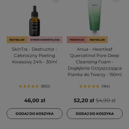
BESTSELLER
WYBÓR KOSMETOLOGA
PROMOCJA
BESTSELLER
SkinTra - Destructor -
Anua - Heartleaf
Całoroczny Peeling
Quercetinol Pore Deep
Kwasowy 24% - 30ml
Cleansing Foam -
Dogłębnie Oczyszczająca
Pianka do Twarzy - 150ml
850
184
46,00 zł
52,20 zł
54,90 zł
DODAJ DO KOSZYKA
DODAJ DO KOSZYKA