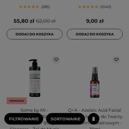
285
1045
55,80 zł
62,00 zł
9,00 zł
DODAJ DO KOSZYKA
DODAJ DO KOSZYKA
PROMOCJA
Some by Mi -
Q+A - Azelaic Acid Facial
AHA.BHA.PHA 30 Days -
Serum - Serum do Twarzy
FILTROWANIE
SORTOWANIE
Miracle Clear Body
z Kwasem Azelainowym -