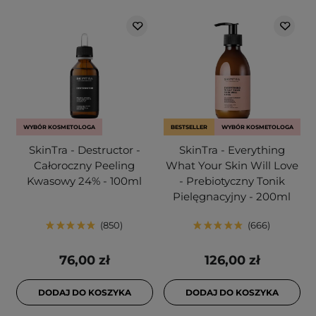
WYBÓR KOSMETOLOGA
BESTSELLER
WYBÓR KOSMETOLOGA
SkinTra - Destructor -
SkinTra - Everything
Całoroczny Peeling
What Your Skin Will Love
Kwasowy 24% - 100ml
- Prebiotyczny Tonik
Pielęgnacyjny - 200ml
850
666
76,00 zł
126,00 zł
DODAJ DO KOSZYKA
DODAJ DO KOSZYKA