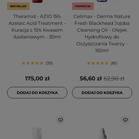
BESTSELLER
PROMOCJA
Theramid - AZID 15%
Celimax - Derma Nature
Azelaic Acid Treatment -
Fresh Blackhead Jojoba
Kuracja z 15% Kwasem
Cleansing Oil - Olejek
Azelainowym - 30ml
Hydrofilowy do
Oczyszczania Twarzy -
150ml
39
81
175,00 zł
56,60 zł
62,90 zł
DODAJ DO KOSZYKA
DODAJ DO KOSZYKA