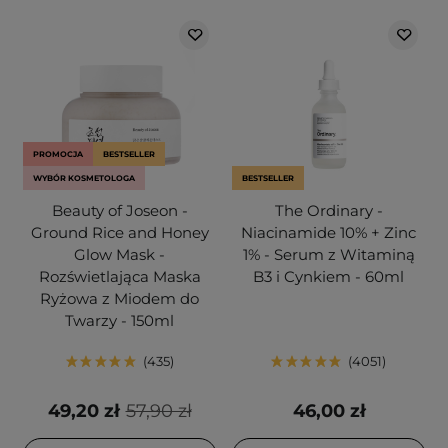
PROMOCJA
BESTSELLER
WYBÓR KOSMETOLOGA
BESTSELLER
Beauty of Joseon -
The Ordinary -
Ground Rice and Honey
Niacinamide 10% + Zinc
Glow Mask -
1% - Serum z Witaminą
Rozświetlająca Maska
B3 i Cynkiem - 60ml
Ryżowa z Miodem do
Twarzy - 150ml
435
4051
49,20 zł
57,90 zł
46,00 zł