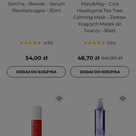
SkinTra - Reviver - Serum
Mary&May - Cica
Rewitalizujące - 30ml
Houttuynia Tea Tree
Calming Mask - Zestaw
Kojących Masek do
Twarzy - 30szt
439
124
54,00 zł
48,70 zł
64,90 zł
DODAJ DO KOSZYKA
DODAJ DO KOSZYKA