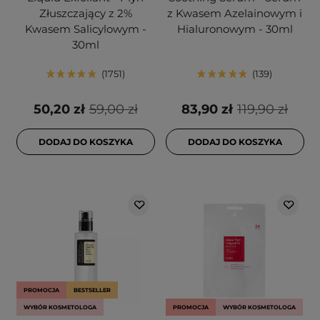
Złuszczający z 2%
z Kwasem Azelainowym i
Kwasem Salicylowym -
Hialuronowym - 30ml
30ml
1751
139
50,20 zł
59,00 zł
83,90 zł
119,90 zł
DODAJ DO KOSZYKA
DODAJ DO KOSZYKA
PROMOCJA
BESTSELLER
WYBÓR KOSMETOLOGA
PROMOCJA
WYBÓR KOSMETOLOGA