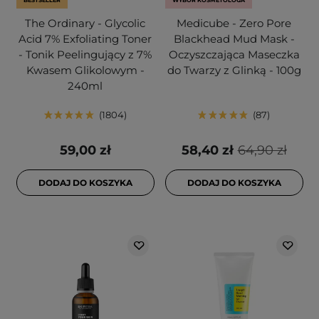
BESTSELLER
WYBÓR KOSMETOLOGA
The Ordinary - Glycolic
Medicube - Zero Pore
Acid 7% Exfoliating Toner
Blackhead Mud Mask -
- Tonik Peelingujący z 7%
Oczyszczająca Maseczka
Kwasem Glikolowym -
do Twarzy z Glinką - 100g
240ml
1804
87
59,00 zł
58,40 zł
64,90 zł
DODAJ DO KOSZYKA
DODAJ DO KOSZYKA