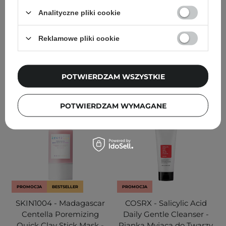
Sarkozyną - 30ml
Puder do Twarzy - 40g
Analityczne pliki cookie
90
79
Reklamowe pliki cookie
45,00 zł
67,90 zł
79,90 zł
DODAJ DO KOSZYKA
DODAJ DO KOSZYKA
POTWIERDZAM WSZYSTKIE
POTWIERDZAM WYMAGANE
PROMOCJA
BESTSELLER
PROMOCJA
SKIN1004 - Madagascar
COSRX - Salicylic Acid
Centella Poremizing
Daily Gentle Cleanser -
Quick Clay Stick Mask -
Pianka Myjąca do Twarzy