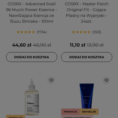
COSRX - Advanced Snail
COSRX - Master Patch
96 Mucin Power Essence -
Original Fit - Gojące
Nawilżająca Esencja ze
Plastry na Wypryski -
Śluzu Ślimaka - 100ml
24szt.
1734
1323
44,60 zł
46,90 zł
11,10 zł
13,90 zł
DODAJ DO KOSZYKA
DODAJ DO KOSZYKA
PROMOCJA
BESTSELLER