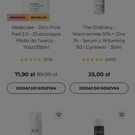
PROMOCJA
BESTSELLER
Medicube - Zero Pore
The Ordinary -
Pad 2.0 - Złuszczające
Niacinamide 10% + Zinc
Płatki do Twarzy -
1% - Serum z Witaminą
70szt/155ml
B3 i Cynkiem - 30ml
103
4051
71,90 zł
89,90 zł
25,00 zł
DODAJ DO KOSZYKA
DODAJ DO KOSZYKA