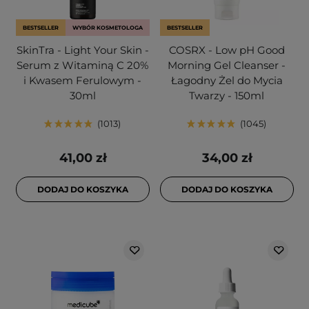
BESTSELLER
WYBÓR KOSMETOLOGA
BESTSELLER
SkinTra - Light Your Skin -
COSRX - Low pH Good
Serum z Witaminą C 20%
Morning Gel Cleanser -
i Kwasem Ferulowym -
Łagodny Żel do Mycia
30ml
Twarzy - 150ml
1013
1045
41,00 zł
34,00 zł
DODAJ DO KOSZYKA
DODAJ DO KOSZYKA