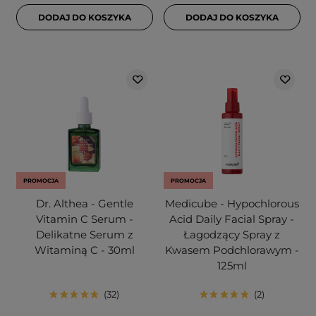
DODAJ DO KOSZYKA
DODAJ DO KOSZYKA
PROMOCJA
PROMOCJA
Dr. Althea - Gentle
Medicube - Hypochlorous
Vitamin C Serum -
Acid Daily Facial Spray -
Delikatne Serum z
Łagodzący Spray z
Witaminą C - 30ml
Kwasem Podchlorawym -
125ml
32
2