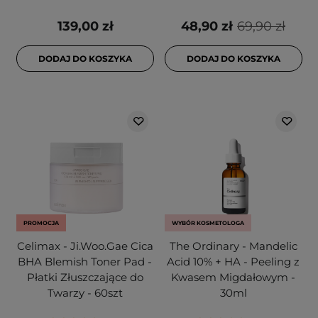
139,00 zł
48,90 zł
69,90 zł
DODAJ DO KOSZYKA
DODAJ DO KOSZYKA
PROMOCJA
WYBÓR KOSMETOLOGA
Celimax - Ji.Woo.Gae Cica
The Ordinary - Mandelic
BHA Blemish Toner Pad -
Acid 10% + HA - Peeling z
Płatki Złuszczające do
Kwasem Migdałowym -
Twarzy - 60szt
30ml