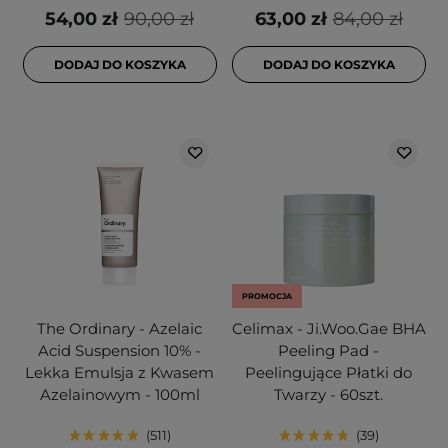
54,00 zł
90,00 zł
63,00 zł
84,00 zł
DODAJ DO KOSZYKA
DODAJ DO KOSZYKA
PROMOCJA
The Ordinary - Azelaic
Celimax - Ji.Woo.Gae BHA
Acid Suspension 10% -
Peeling Pad -
Lekka Emulsja z Kwasem
Peelingujące Płatki do
Azelainowym - 100ml
Twarzy - 60szt.
511
39